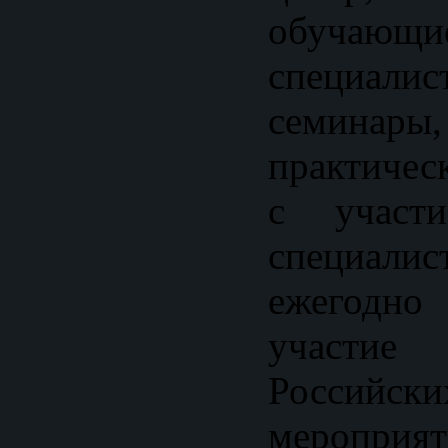
обучающи
специалис
семина
практичес
с участи
специали
ежегод
участие
Российск
меропри