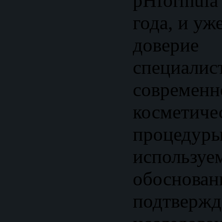
pHformula
года, и уж
дове
специ
современн
косметиче
процеду
используе
обос
подтверж