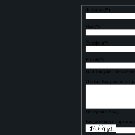
Фамилия
(*)
Имя
(*)
Телефон
(*)
E-mail
(*)
Или Вы уже голосовали
Откуда Вы узнали о Пр
Неверный Ввод
Введите код с картинки