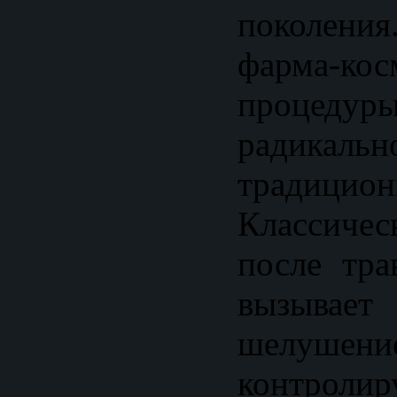
поколения
фарма-кос
процеду
радикальн
традицио
Классич
после тра
вызыва
шелуше
контролир