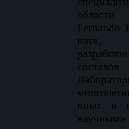
специал
области 
Fernando 
наук,
разработч
составо
Лаборатор
многолет
опыт и и
научным