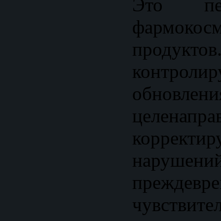
Это пе
фармокосм
продукто
контролир
обнов
целенапра
коррек
наруш
преждевре
чувствите