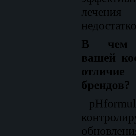
лечения
недостатк
В чем 
вашей ко
отличи
брендов?
pHformul
контролир
обновлен