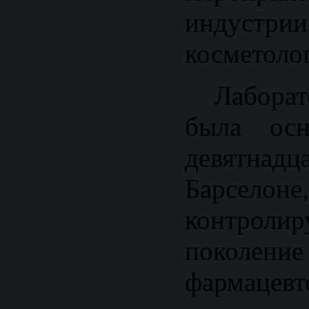
индустр
косметоло
Лаборато
была осн
девятнад
Барселоне
контроли
покол
фармацевт