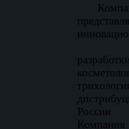
Компан
пред
инноваци
техно
разрабо
косме
трихоло
дистрибу
России 
Компан