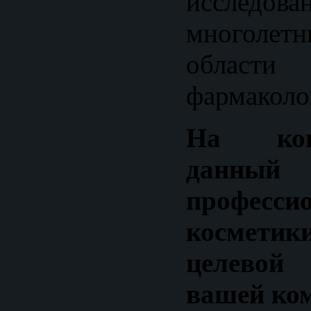
исслед
многоле
област
фармаколо
На ког
данн
професси
косметик
целево
вашей ко