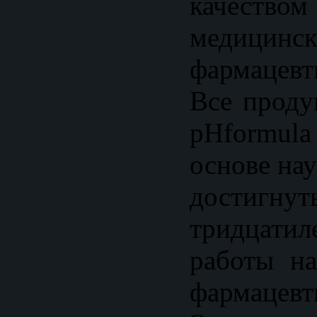
качество
меди
фармацевт
Все проду
pHformu
основе на
достиг
тридцати
работы н
фармацевт