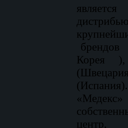
является
дистрибь
крупней
брендов 
Корея ),
(Швецари
(Испани
«Меде
собстве
центр, 