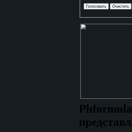
Phformula
представл