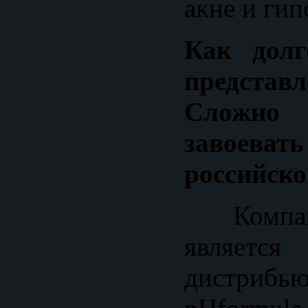
акне и ги
Как долг
представ
Сложн
завоев
российско
Компан
является
дистрибь