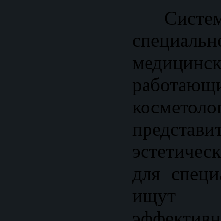
Система
специаль
медицин
работа
косметоло
представи
эстетичес
для специ
ищут п
эффект