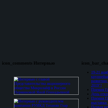
icon_comments Интервью
icon_bar_ch
19-21 ноя
крупнейш
развитию 
2019"!
Премия Гр
День откр
Премия Гр
выставки
Первая ме