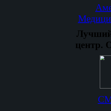
Аме
Медици
Лучший
центр. 
СМ