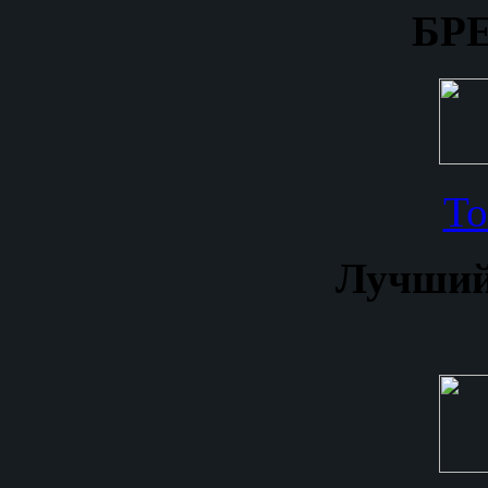
БР
То
Лучший