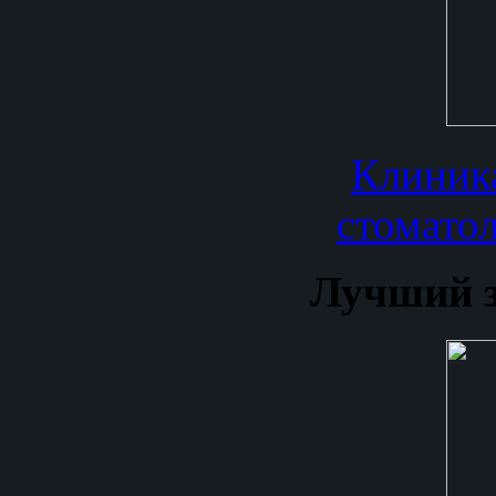
Клиника
стомато
Лучший 