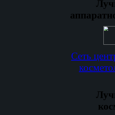
Луч
аппаратн
Сеть цент
космет
Луч
кос