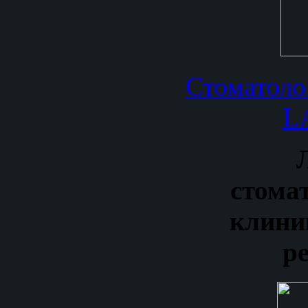
Стоматоло
L
стома
клини
р