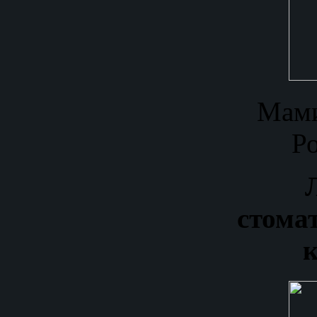
Мами
Р
стома