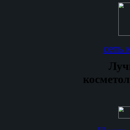
сеть
Луч
космето