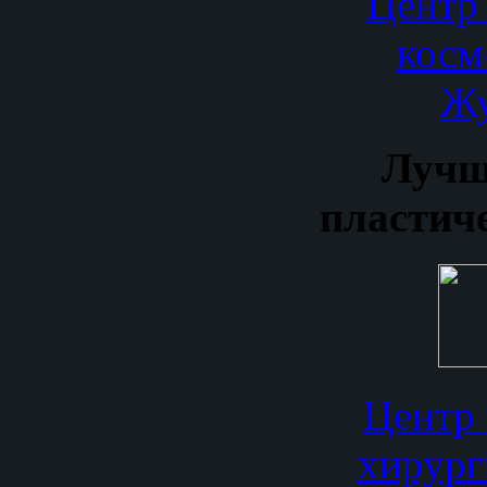
Центр
косм
Жу
Лучш
пластич
Центр 
хирург