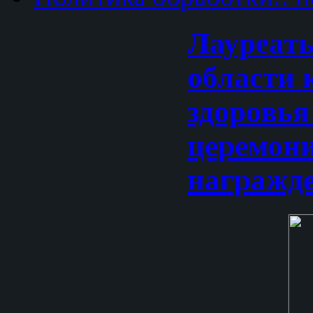
Лауреат
области 
здоровья
церемон
награжд