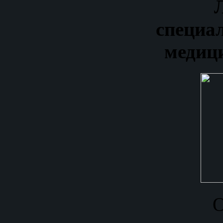
специа
медиц
O