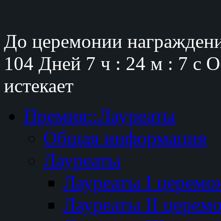
До церемонии награждени
104 Дней
7 ч : 24 м : 6 с
О
истекает
Премия::Лауреаты
Общая информация
Лауреаты
Лауреаты I церемо
Лауреаты II церем