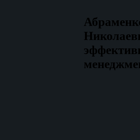
Абраменк
Николаевн
эффектив
менеджме