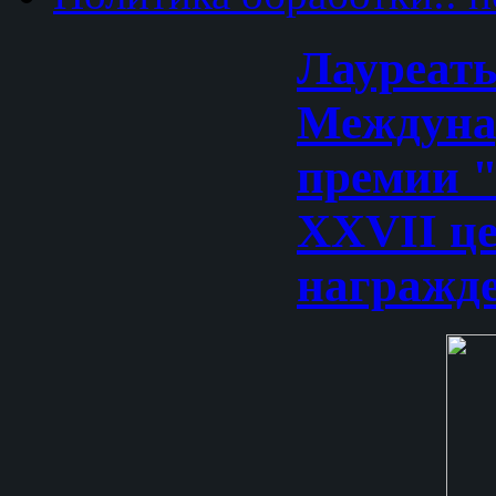
Лауреат
Междуна
премии 
XXVII ц
награжд