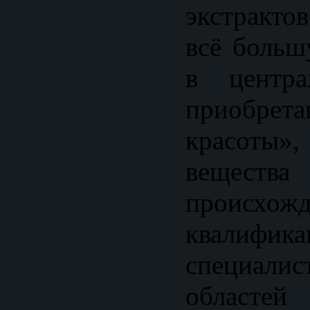
экстракто
всё больш
в центра
приобрет
красоты»,
веществ
происхож
квалифика
специал
областей