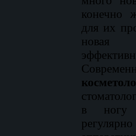
много но
конечно ж
для их пр
новая 
эффектив
Совре
косметол
стоматоло
в ногу 
регуляр