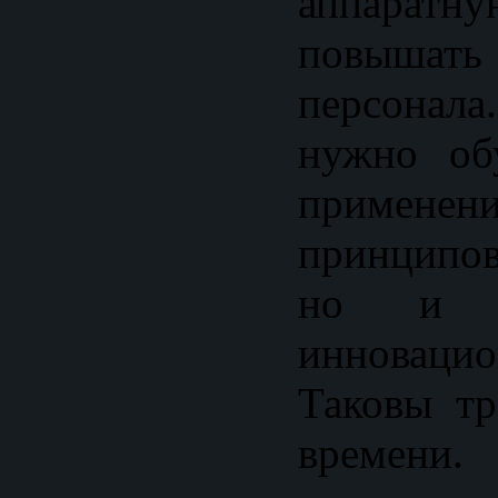
аппара
повышать
персонал
нужно об
применен
принципо
но и пр
инновац
Таковы тр
времени.