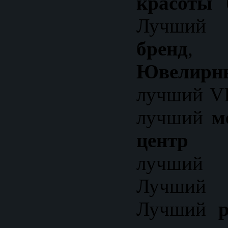
красоты
б
Лучши
бренд
,
Ювели
лучший VI
лучший
м
центр с
лучши
Лучший
о
Лучший