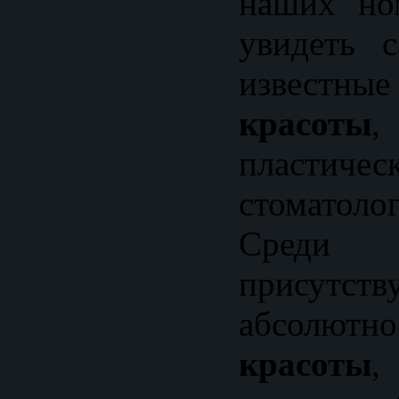
наших но
увидеть 
изве
красоты
пластич
стоматоло
Среди
присутст
абсолют
красоты
,