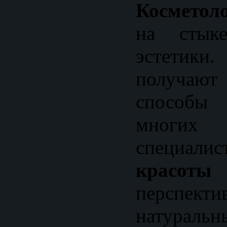
Косметол
на стык
эстетики.
получают
способ
многих
специа
красоты
перспекти
натураль