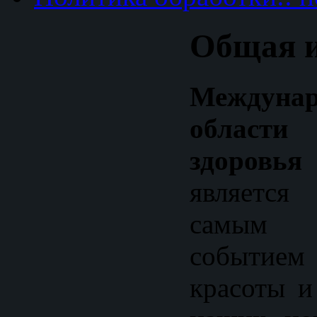
Общая 
Междунар
област
здоров
являетс
самым 
событи
красоты и