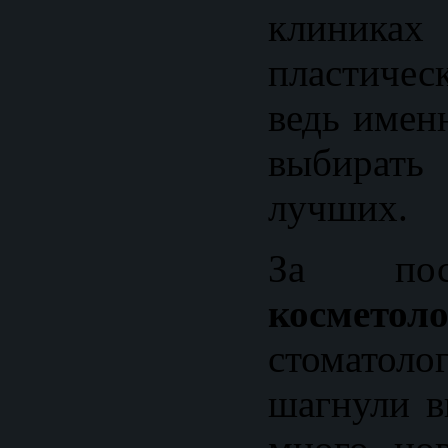
клиника
пластиче
ведь имен
выбира
лучших.
За пос
косметол
стомато
шагнули в