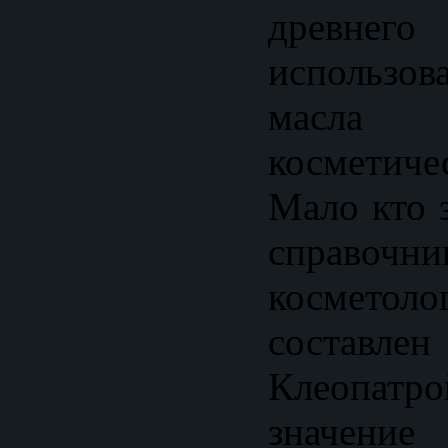
древнег
использ
масла 
косметич
Мало кто 
спра
космет
состав
Клеопатр
значение