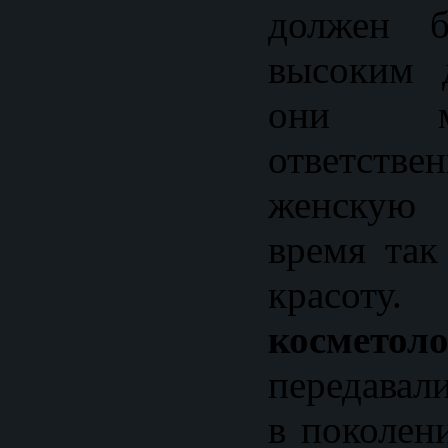
должен б
высоким 
они м
ответс
женскую 
время так
красот
косметол
передавал
в поколен