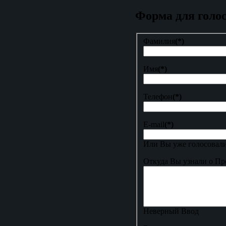
Форма для голо
Фамилия
(*)
Имя
(*)
Телефон
(*)
E-mail
(*)
Или Вы уже голосовали
Откуда Вы узнали о Пр
Неверный Ввод