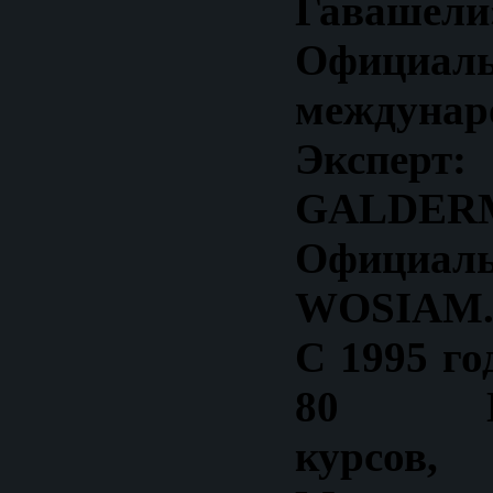
Гавашели
Официал
междунар
Экспе
GALDERM
Официа
WOSIAM
С 1995 го
80 Меж
курсов,