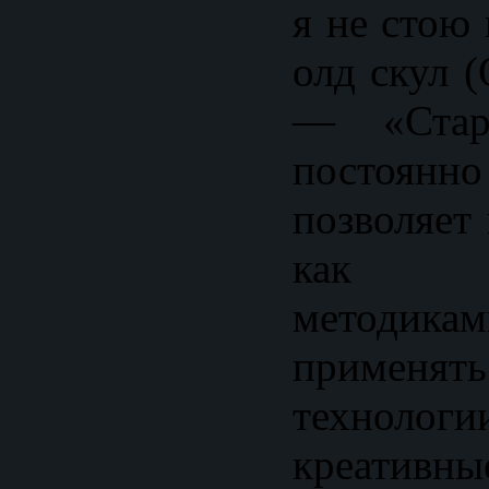
я не стою 
олд скул (
— «Стар
постоянно
позволяет
как кл
методи
приме
технологи
креативн