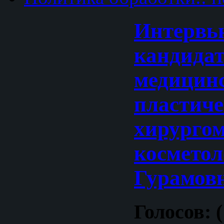
Интервь
кандида
медицинс
пластич
хирургом
косметол
Гурамов
Голосов: (