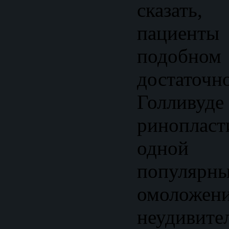
сказать
пациент
подобном
достаточн
Голливу
риноплас
одной
популярн
омолож
неудивит