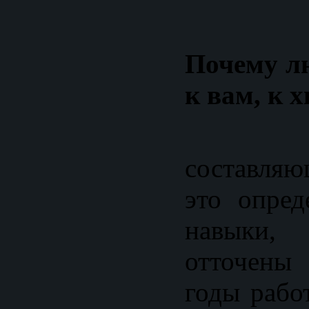
Почему л
к вам, к 
Здес
составляю
это опре
навыки,
отточены
годы рабо