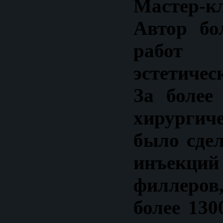
Мастер-кл
Автор бо
работ
эстетичес
За более
хирургич
было сдел
инъек
филлеро
более 130