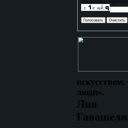
Введите код с картинки
искусство
люди».
Лия 
Гаваше