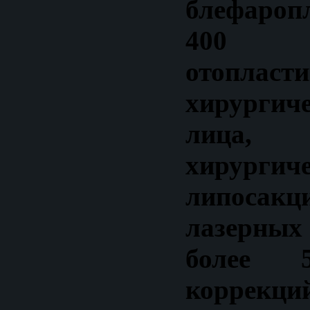
блефароп
400 хи
отопласт
хирургич
лица,
хирургич
липосакц
лазерн
более 
коррекций