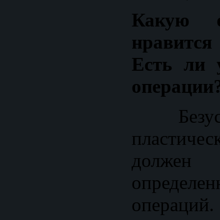
Какую 
нравится
Есть ли 
операции
Безусл
пластич
должен 
определ
операций