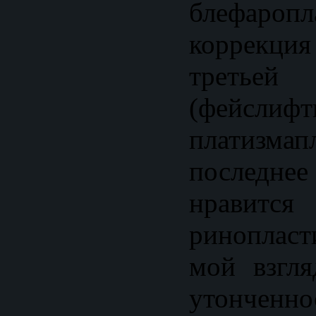
блефаропл
коррекц
третье
(фейслиф
платизма
последн
нрави
ринопласт
мой взгля
утонченн