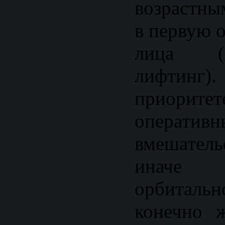
возрастны
в первую о
лица (эн
лифтинг
приор
оперативн
вмешател
иначе 
орбитальн
конечно 