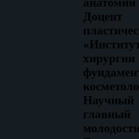
анатомии 
Доцен
пластиче
«Институ
хир
фундамен
косметол
Научный 
главный 
моло