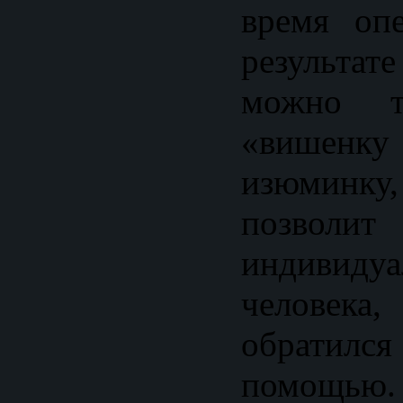
время оп
результат
можно та
«вишенк
изюмин
позволи
индивидуа
челове
обратил
помощью.