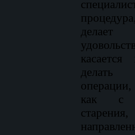
специалис
процедур
делает
удовол
касается
делать а
операции,
как с п
старе
направлен