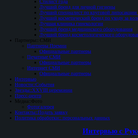
Стилист года
Лучший бренд для личной гигиены
Лучший специалист по круговой липосакции 
Лучший косметический бренд по уходу за вол
Лучшая клиника гинекологии
Лучший бренд медицинского оборудования
Лучший бренд косметологического оборудова
Партнеры:: СМИ
Партнеры Премии
Официальные партнеры
Печатные СМИ
Официальные партнеры
Интернет СМИ
Официальные партнеры
Интервью
Новости::События
Звезды::XXVIII церемонии
Пресс-центр
Медиа::Фото
Фотогалерея
Контакты::Подать заявку
Политика обработки:: персональных данных
Интервью с Рук