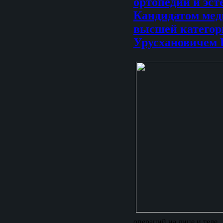
ортопедии и эст
Кандидатом мед
высшей категор
Урусхановичем 
операций на лице и теле.