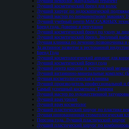
Лучший невролог, мануальный терапевт
Лучший косметический бренд для волос
Лучший хирург по эндоскопической подтяжке
Лучший мастер по перманентному макияжу 
Лучший учебный центр МАССАЖНЫХ техно
Бренд года. Доверие и репутация
Лучший косметический бренд по уходу за ли
Лучший косметический бренд. Звездный выб
Лучшая клиника по лечению позвоночника и 
За активное развитие в ресторанной индустр
Бренд Года
Лучший косметологический аппарат для кор
Лучший косметический Бренд года
Лучший центр красоты и эстетической меди
Лучший витаминно-минеральные комплекс (
Лучшая косметологическая клиника
Лучший производитель профессиональной и б
Самый успешный косметолог Тюмени
Лучший мастер по художественной татуировк
Лучший врач уролог
Лучший врач косметолог
Лучший пластический хирург по пластике ве
Лучшая инновационная стоматологическая к
Персона года. Лучший пластический хирург
Лучший пластический хирург по комбиниро