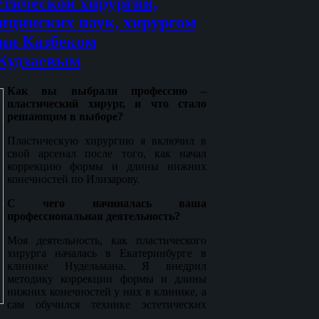
етической хирургии,
ицинских наук, хирургом
ии Казбеком
Кудзаевым
Как вы выбрали профессию –
пластический хирург, и что стало
решающим в выборе?
Пластическую хирургию я включил в
свой арсенал после того, как начал
коррекцию формы и длины нижних
конечностей по Илизарову.
С чего начиналась ваша
профессиональная деятельность?
Моя деятельность, как пластического
хирурга началась в Екатеринбурге в
клинике Нудельмана. Я внедрил
методику коррекции формы и длины
нижних конечностей у них в клинике, а
сам обучился технике эстетических