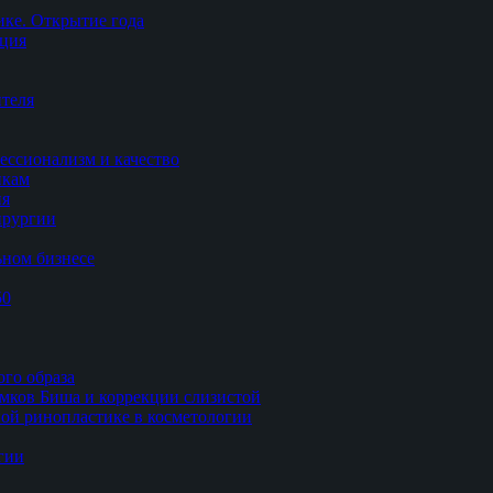
ке. Открытие года
ация
теля
ессионализм и качество
икам
ия
ирургии
ьном бизнесе
50
ого образа
мков Биша и коррекции слизистой
ной ринопластике в косметологии
гии