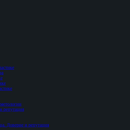
ластике
ца
ке
ике
астике
сметологии
и репутация
ца. Доверие и репутация