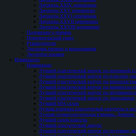
Лауреаты XXIV церемонии
Лауреаты XXV церемонии
Лауреаты XXVI церемонии
Лауреаты XXVII церемонии
Лауреаты XXVIII церемонии
Положение о премии
Попечительский совет
Руководители
Дипломы премии и мероприятия
Эксперты премии
Номинанты
Номинации
Лучший пластический хирург по интимной п
Лучший пластический хирург по пластике ли
Лучший пластический хирург по ринопласти
Лучший пластический хирург по маммопласт
Лучший пластический хирург по абдоминопл
Лучший пластический хирург по липосакции
Лучший SPA салон
Лучшая клиника пластической хирургии и ко
Лучшая стоматологическая клиника. Доверие 
Лучший салон красоты
Лучший пластический хирург
Лучший пластический хирург по подтяжке ли