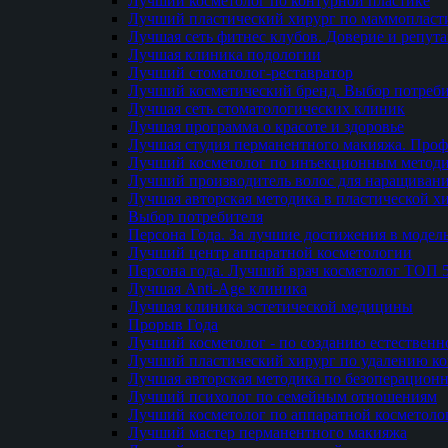
Лучший косметолог по контурной пластике
Лучший пластический хирург по маммопласти
Лучшая сеть фитнес клубов. Доверие и репут
Лучшая клиника подологии
Лучший стоматолог-реставратор
Лучший косметический бренд. Выбор потреби
Лучшая сеть стоматологических клиник
Лучшая программа о красоте и здоровье
Лучшая студия перманентного макияжа. Проф
Лучший косметолог по инъекционным метод
Лучший производитель волос для наращиван
Лучшая авторская методика в пластической х
Выбор потребителя
Персона Года. За лучшие достижения в модел
Лучший центр аппаратной косметологии
Персона года. Лучший врач косметолог ТОП 
Лучшая Anti-Age клиника
Лучшая клиника эстетической медицины
Прорыв Года
Лучший косметолог - по созданию естественн
Лучший пластический хирург по удалению ко
Лучшая авторская методика по безоперацион
Лучший психолог по семейным отношениям
Лучший косметолог по аппаратной косметоло
Лучший мастер перманентного макияжа