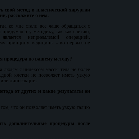
ть свой метод в пластической хирургии
ии, расскажите о нем.
огда ко мне стали все чаще обращаться с
я придумал эту методику, так как считаю,
является неприемлемой операцией,
ому принципу медицины - во первых не
ая процедура по вашему методу?
а людям с индексом массы тела не более
удной клетки не позволяет иметь узкую
 или липосакции.
етода от других и какие результаты он
том, что он позволяет иметь узкую талию
ить дополнительные процедуры после