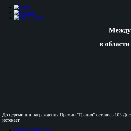
Между
в области
До церемонии награждения Премии "Грация" осталось
103 Дне
истекает
Премия::Лауреаты