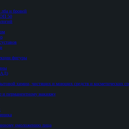
 лба и бровей
ТОП 50
логий
цом
ор
суставов
ии
рекции фигуры
цины
БАД)
ытовой химии, чистящих и моющих средств и косметических ср
е и перманентному макияжу
к
линика
ванному омоложению лица