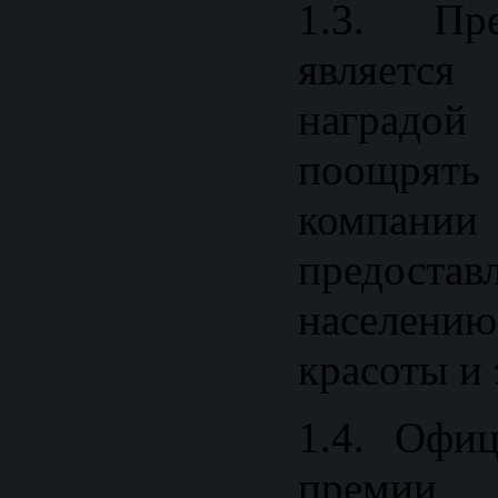
1.3. Пр
являет
наградо
поощря
компани
предоста
населен
красоты и 
1.4. Офи
преми