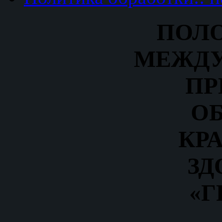
ПОЛ
МЕЖД
ПР
О
КР
ЗД
«Г