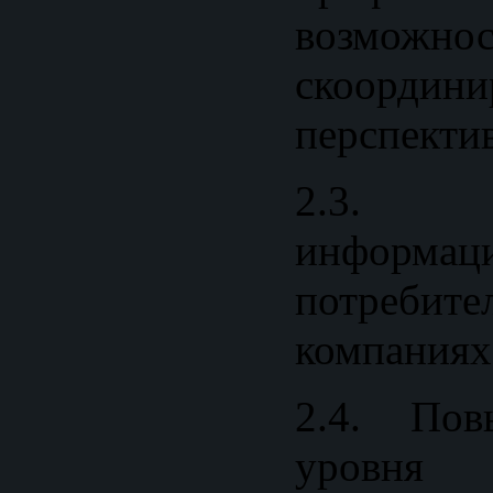
возм
скоордини
перспекти
2.3. Пр
инфор
потребит
компаниях
2.4. Пов
уровн