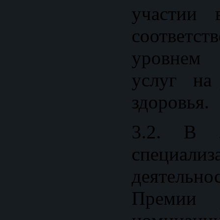
участии 
соответс
уровнем 
услуг на 
здоровья.
3.2. В з
специал
деятельн
Премии р