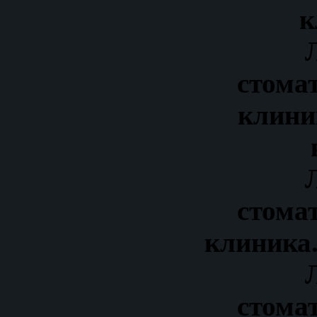
к
стома
клини
стома
клиника.
стома