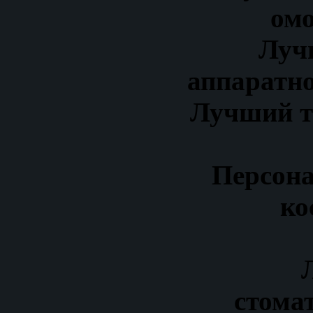
ом
Луч
аппаратно
Лучший т
Персона
ко
стома