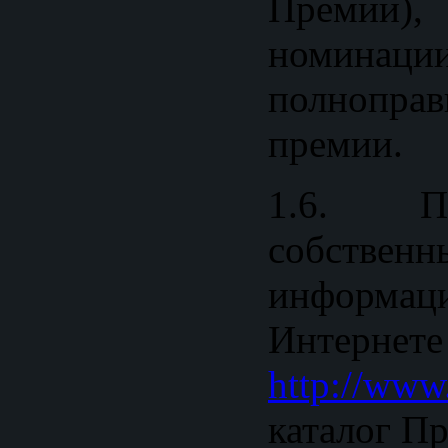
Премии),
номина
полнопра
премии.
1.6. П
собственн
информац
Инте
http://www
каталог П