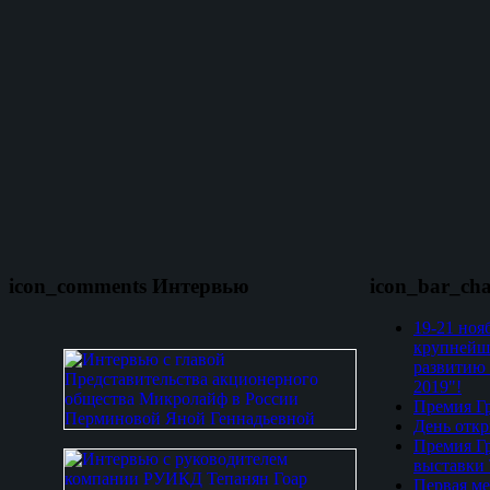
icon_comments Интервью
icon_bar_ch
19-21 ноя
крупнейш
развитию 
2019"!
Премия Гр
День откр
Премия Гр
выставки
Первая ме