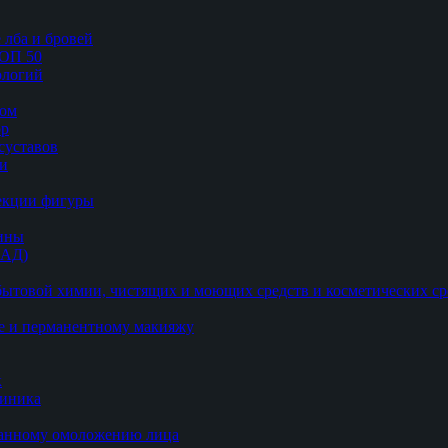
 лба и бровей
ТОП 50
логий
цом
ор
суставов
ии
рекции фигуры
цины
БАД)
ытовой химии, чистящих и моющих средств и косметических ср
е и перманентному макияжу
к
линика
ванному омоложению лица