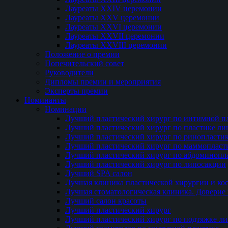
Лауреаты XXIV церемонии
Лауреаты XXV церемонии
Лауреаты XXVI церемонии
Лауреаты XXVII церемонии
Лауреаты XXVIII церемонии
Положение о премии
Попечительский совет
Руководители
Дипломы премии и мероприятия
Эксперты премии
Номинанты
Номинации
Лучший пластический хирург по интимной п
Лучший пластический хирург по пластике ли
Лучший пластический хирург по ринопласти
Лучший пластический хирург по маммопласт
Лучший пластический хирург по абдоминопл
Лучший пластический хирург по липосакции
Лучший SPA салон
Лучшая клиника пластической хирургии и ко
Лучшая стоматологическая клиника. Доверие 
Лучший салон красоты
Лучший пластический хирург
Лучший пластический хирург по подтяжке ли