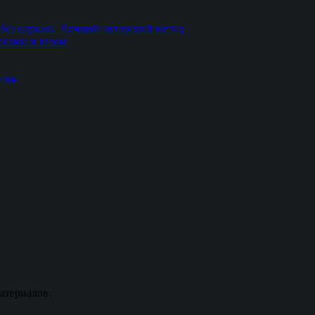
без наркоза. Лучший авторский метод
осами и телом
ния
атериалов.