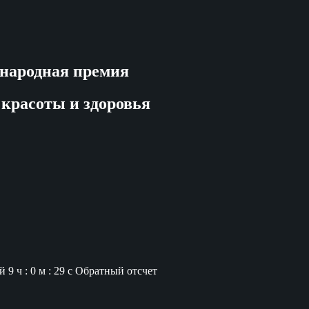
народная премия
 красоты и здоровья
й
9 ч : 0 м : 28 с
Обратный отсчет