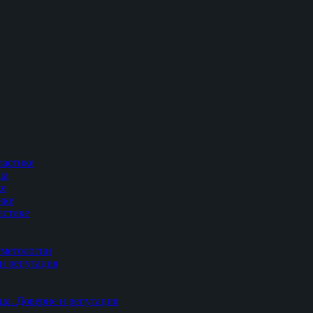
ластике
ца
ке
ике
астике
сметологии
и репутация
ца. Доверие и репутация