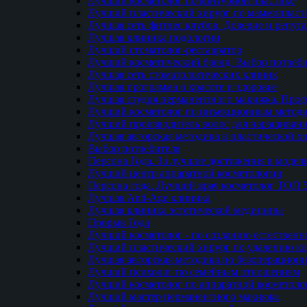
Лучший косметолог по контурной пластике
Лучший пластический хирург по маммопласти
Лучшая сеть фитнес клубов. Доверие и репут
Лучшая клиника подологии
Лучший стоматолог-реставратор
Лучший косметический бренд. Выбор потреби
Лучшая сеть стоматологических клиник
Лучшая программа о красоте и здоровье
Лучшая студия перманентного макияжа. Проф
Лучший косметолог по инъекционным метод
Лучший производитель волос для наращиван
Лучшая авторская методика в пластической х
Выбор потребителя
Персона Года. За лучшие достижения в модел
Лучший центр аппаратной косметологии
Персона года. Лучший врач косметолог ТОП 
Лучшая Anti-Age клиника
Лучшая клиника эстетической медицины
Прорыв Года
Лучший косметолог - по созданию естественн
Лучший пластический хирург по удалению ко
Лучшая авторская методика по безоперацион
Лучший психолог по семейным отношениям
Лучший косметолог по аппаратной косметоло
Лучший мастер перманентного макияжа