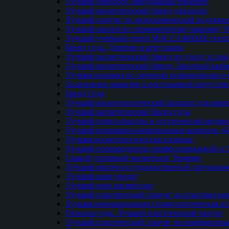
Лучший невролог, мануальный терапевт
Лучший косметический бренд для волос
Лучший хирург по эндоскопической подтяжке
Лучший мастер по перманентному макияжу 
Лучший учебный центр МАССАЖНЫХ техно
Бренд года. Доверие и репутация
Лучший косметический бренд по уходу за ли
Лучший косметический бренд. Звездный выб
Лучшая клиника по лечению позвоночника и 
За активное развитие в ресторанной индустр
Бренд Года
Лучший косметологический аппарат для кор
Лучший косметический Бренд года
Лучший центр красоты и эстетической меди
Лучший витаминно-минеральные комплекс (
Лучшая косметологическая клиника
Лучший производитель профессиональной и б
Самый успешный косметолог Тюмени
Лучший мастер по художественной татуировк
Лучший врач уролог
Лучший врач косметолог
Лучший пластический хирург по пластике ве
Лучшая инновационная стоматологическая к
Персона года. Лучший пластический хирург
Лучший пластический хирург по комбиниро