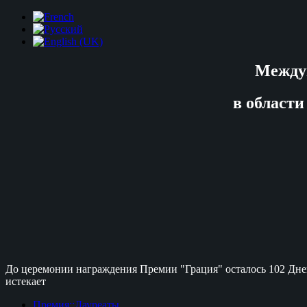
Между
в области
До церемонии награждения Премии "Грация" осталось
102 Дне
истекает
Премия::Лауреаты