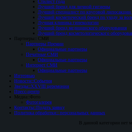
Стилист года
Лучший бренд для личной гигиены
Лучший специалист по круговой липосакции 
Лучший косметический бренд по уходу за вол
Лучшая клиника гинекологии
Лучший бренд медицинского оборудования
Лучший бренд косметологического оборудова
Партнеры:: СМИ
Партнеры Премии
Официальные партнеры
Печатные СМИ
Официальные партнеры
Интернет СМИ
Официальные партнеры
Интервью
Новости::События
Звезды::XXVIII церемонии
Пресс-центр
Медиа::Фото
Фотогалерея
Контакты::Подать заявку
Политика обработки:: персональных данных
В данной категории нет м