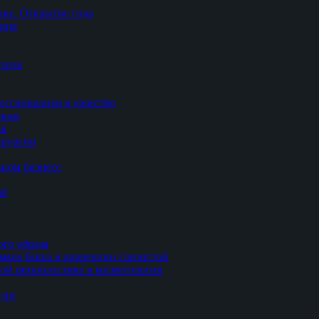
ке. Открытие года
ация
теля
ессионализм и качество
икам
ия
ирургии
ьном бизнесе
50
ого образа
мков Биша и коррекции слизистой
ной ринопластике в косметологии
гии