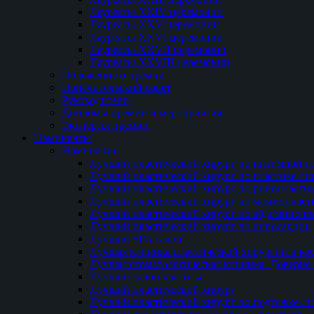
Лауреаты XXIV церемонии
Лауреаты XXV церемонии
Лауреаты XXVI церемонии
Лауреаты XXVII церемонии
Лауреаты XXVIII церемонии
Положение о премии
Попечительский совет
Руководители
Дипломы премии и мероприятия
Эксперты премии
Номинанты
Номинации
Лучший пластический хирург по интимной п
Лучший пластический хирург по пластике ли
Лучший пластический хирург по ринопласти
Лучший пластический хирург по маммопласт
Лучший пластический хирург по абдоминопл
Лучший пластический хирург по липосакции
Лучший SPA салон
Лучшая клиника пластической хирургии и ко
Лучшая стоматологическая клиника. Доверие 
Лучший салон красоты
Лучший пластический хирург
Лучший пластический хирург по подтяжке ли