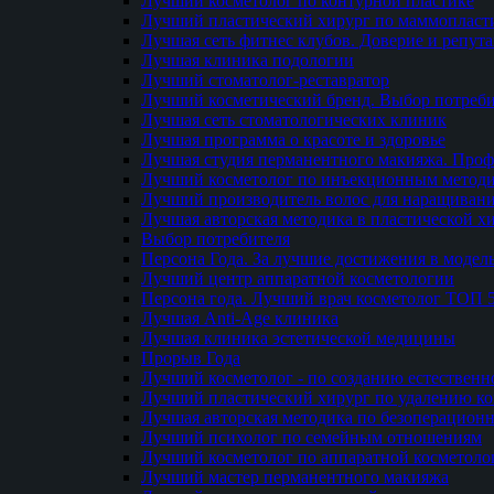
Лучший косметолог по контурной пластике
Лучший пластический хирург по маммопласти
Лучшая сеть фитнес клубов. Доверие и репут
Лучшая клиника подологии
Лучший стоматолог-реставратор
Лучший косметический бренд. Выбор потреби
Лучшая сеть стоматологических клиник
Лучшая программа о красоте и здоровье
Лучшая студия перманентного макияжа. Проф
Лучший косметолог по инъекционным метод
Лучший производитель волос для наращиван
Лучшая авторская методика в пластической х
Выбор потребителя
Персона Года. За лучшие достижения в модел
Лучший центр аппаратной косметологии
Персона года. Лучший врач косметолог ТОП 
Лучшая Anti-Age клиника
Лучшая клиника эстетической медицины
Прорыв Года
Лучший косметолог - по созданию естественн
Лучший пластический хирург по удалению ко
Лучшая авторская методика по безоперацион
Лучший психолог по семейным отношениям
Лучший косметолог по аппаратной косметоло
Лучший мастер перманентного макияжа