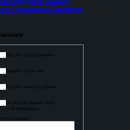
ким хирургом, врачом
ией Гурамовной Гавашели
сования
Введите Вашу фамилию
Введите Ваше имя
Введите номер телефона
Не верный формат email.
 в этой номинации.
емии «Грация»: