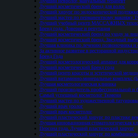
Лучший невролог, мануальный терапевт
Лучший косметический бренд для волос
Лучший хирург по эндоскопической подтяжке
Лучший мастер по перманентному макияжу 
Лучший учебный центр МАССАЖНЫХ техно
Бренд года. Доверие и репутация
Лучший косметический бренд по уходу за ли
Лучший косметический бренд. Звездный выб
Лучшая клиника по лечению позвоночника и 
За активное развитие в ресторанной индустр
Бренд Года
Лучший косметологический аппарат для кор
Лучший косметический Бренд года
Лучший центр красоты и эстетической меди
Лучший витаминно-минеральные комплекс (
Лучшая косметологическая клиника
Лучший производитель профессиональной и б
Самый успешный косметолог Тюмени
Лучший мастер по художественной татуировк
Лучший врач уролог
Лучший врач косметолог
Лучший пластический хирург по пластике ве
Лучшая инновационная стоматологическая к
Персона года. Лучший пластический хирург
Лучший пластический хирург по комбиниро