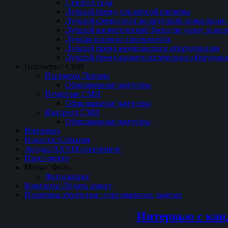
Стилист года
Лучший бренд для личной гигиены
Лучший специалист по круговой липосакции 
Лучший косметический бренд по уходу за вол
Лучшая клиника гинекологии
Лучший бренд медицинского оборудования
Лучший бренд косметологического оборудова
Партнеры:: СМИ
Партнеры Премии
Официальные партнеры
Печатные СМИ
Официальные партнеры
Интернет СМИ
Официальные партнеры
Интервью
Новости::События
Звезды::XXVIII церемонии
Пресс-центр
Медиа::Фото
Фотогалерея
Контакты::Подать заявку
Политика обработки:: персональных данных
Интервью с кан