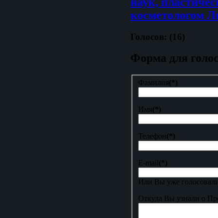
наук, пластичес
косметологом Л
Голосов: (16)
Форма для голо
Фамилия
(*)
Имя
(*)
Телефон
(*)
E-mail
(*)
Или Вы уже голосовали
Откуда Вы узнали о Пр