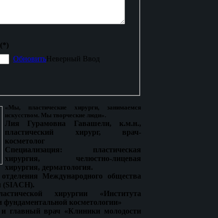
(*)
Обновить
Неверный Ввод
«Мы, пластические хирурги, занимаемся
искусством. Мы творческие люди».
Лия Гурамовна Гавашели, к.м.н.,
пластический хирург, врач-
косметолог
Специализация: пластическая
хирургия, челюстно-лицевая
хирургия, дерматология.
 отделения Международного общества
 (SIACH).
стической хирургии «Института
и фундаментальной косметологии»
 и главный врач «Клиники молодости