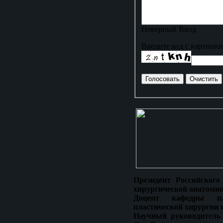
Неверный Ввод
Введите код с картинки
Президент Российского
хирургической анатомии
Доцент кафедры пла
пластической хирургии 
Научный руководитель