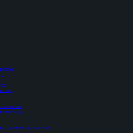
ластике
ца
ке
ике
астике
сметологии
и репутация
ца. Доверие и репутация