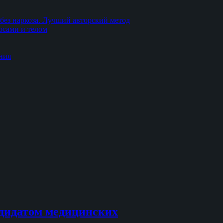
без наркоза. Лучший авторский метод
осами и телом
ния
дидатом медицинских