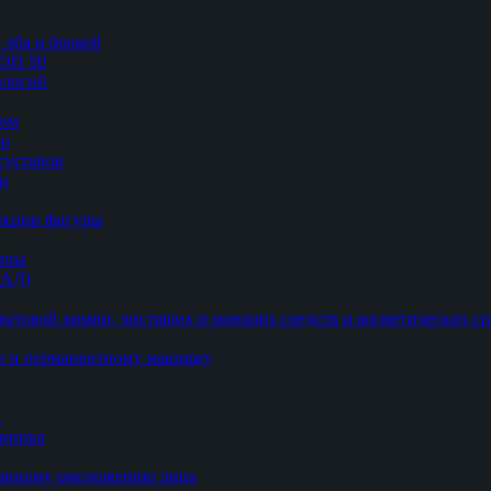
 лба и бровей
ТОП 50
логий
цом
ор
суставов
ии
рекции фигуры
цины
БАД)
ытовой химии, чистящих и моющих средств и косметических ср
е и перманентному макияжу
к
линика
ванному омоложению лица