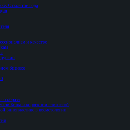
ке. Открытие года
ация
теля
ессионализм и качество
икам
ия
ирургии
ьном бизнесе
50
ого образа
мков Биша и коррекции слизистой
ной ринопластике в косметологии
гии