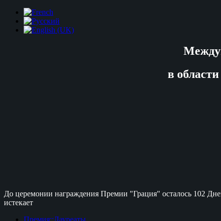
Между
в области
До церемонии награждения Премии "Грация" осталось
102 Дне
истекает
Премия::Лауреаты