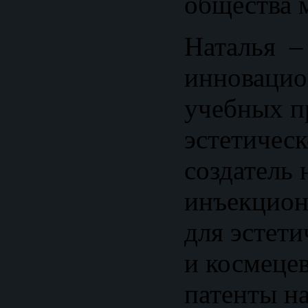
общества 
Наталья –
инновацио
учебных п
эстетичес
создатель
инъекцион
для эстет
и космецев
патенты на