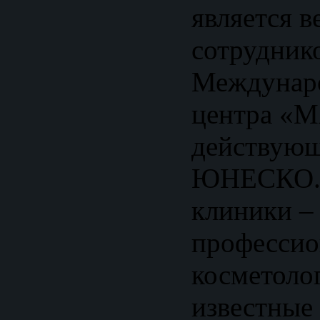
является 
сотрудник
Междунаро
центра «
действующ
ЮНЕСКО. 
клиники 
профессио
косметолог
известные