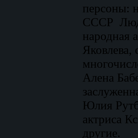
персоны: 
СССР Люд
народная 
Яковлева, 
многочисл
Алена Баб
заслуженн
Юлия Рутб
актриса К
другие.