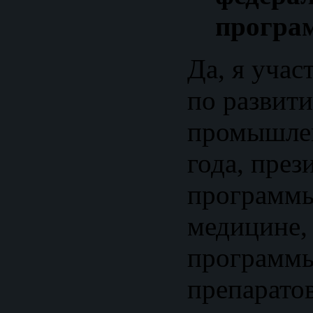
програ
Да, я уча
по развит
промышлен
года, през
программы
медицине, 
программы
препаратов