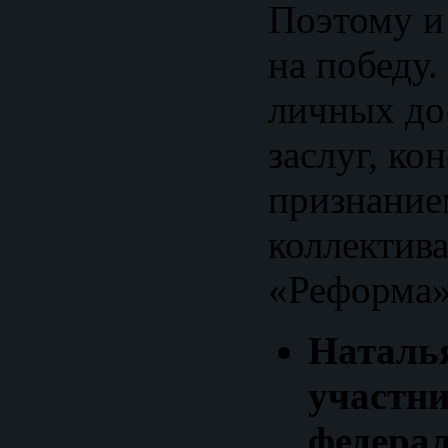
Поэтому и
на победу
личных до
заслуг, ко
признание
коллектив
«Реформа»
Наталья
участн
федера