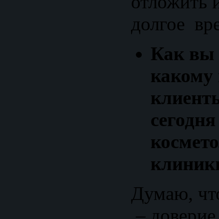
отложить и
долгое вр
Как вы 
какому
клиент
сегодня
космето
клиник
Думаю, что
– доверие 