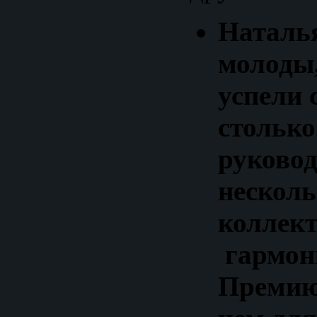
Наталья
молоды,
успели 
столько
руковод
нескол
коллек
гармон
Премию