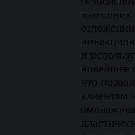
безопасно
излишних
отложений
инъекцион
и использ
новейшее 
что позво
клиентам 
омолажив
пластичес