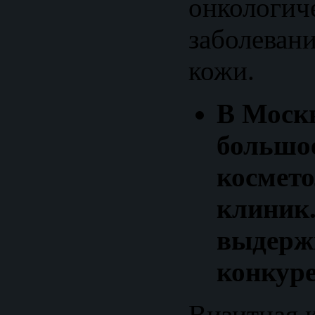
онкологич
заболевани
кожи.
В Москв
большо
космет
клиник
выдерж
конкур
Визитная 