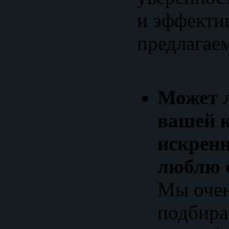
и эффекти
предлагае
Может 
вашей 
искренн
люблю 
Мы очен
подбира