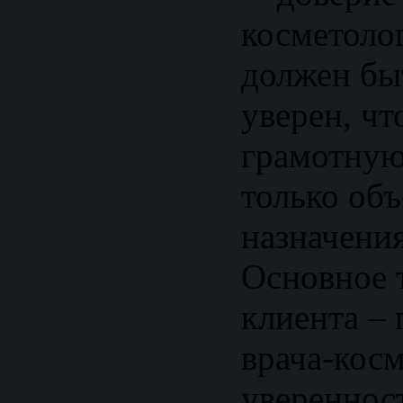
косметоло
должен бы
уверен, чт
грамотную
только об
назначени
Основное 
клиента –
врача-косм
уверенност