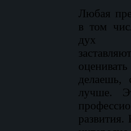
Любая пре
в том чис
дух со
заставляю
оценива
делаешь, 
лучше. Э
профессио
развития. 