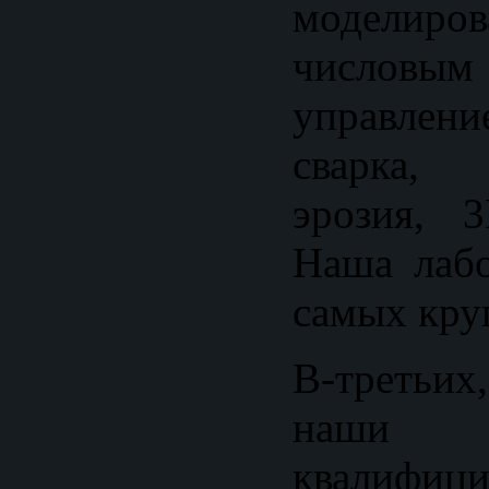
моделиро
числовы
управлен
сварка, э
эрозия, 3
Наша лабо
самых кру
В-третьих
наши
квалифици