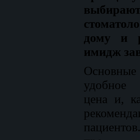
выбир
стоматоло
дому и р
имидж зав
Основные
удобное 
цена и, к
рекомен
пациентов