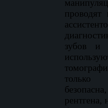
манипу
проводят 
ассист
диагност
зубов и 
использу
томограф
только
безопасн
рентгена, 