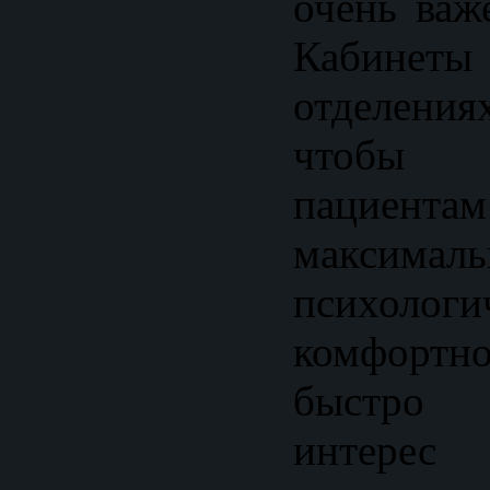
очень важ
Кабине
отделения
чтобы
пацие
максималь
психологи
комфортно
быстро 
интере