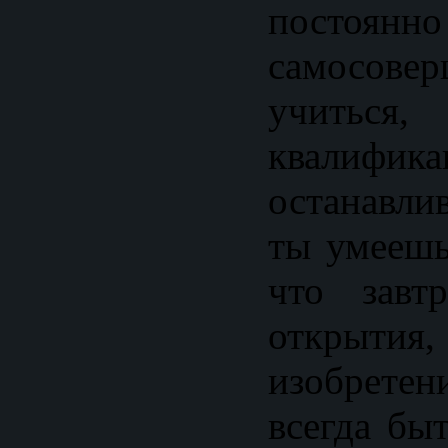
постоянно
самосовер
учитьс
квалифи
останавлив
ты умеешь
что завт
открытия
изобрет
всегда бы