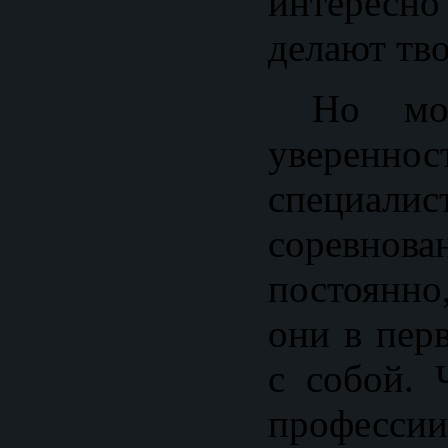
интересно 
делают тв
Но мож
уверенно
специа
соревнов
постоянно
они в пер
с собой. 
профес