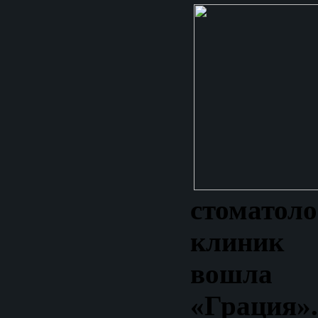
стоматоло
клиник
вошла
«Грация»