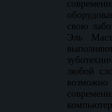
современ
оборудова
свою лабо
Эль Маст
выполняю
зуботехн
любой сло
возможно 
современн
компьютер