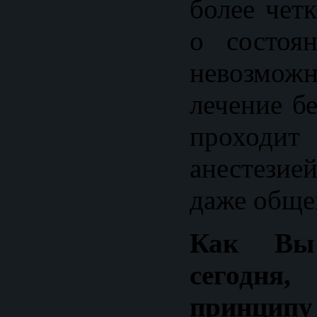
более чет
о состоя
невозмо
лечение б
проходит
анестези
даже обще
Как Вы
сегодн
принци