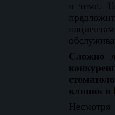
в теме. Т
предло
пациента
обслужива
Сложно л
конкур
стоматоло
клиник в
Несмотря