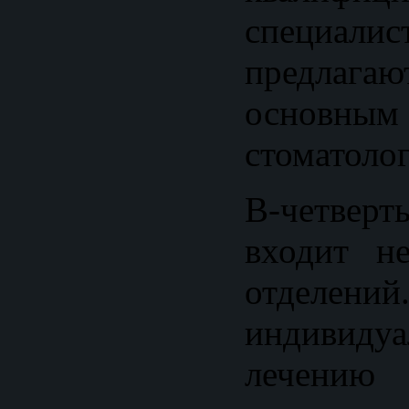
специал
предлагаю
основным
стоматоло
В-четверт
входит не
отделе
индивиду
лечению 