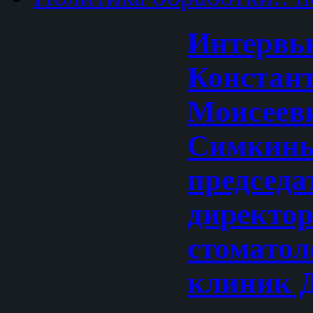
Интервь
Констан
Моисеев
Симкин
председа
директор
стоматол
клиник 