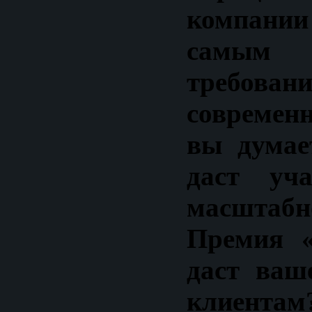
компании
самы
требован
современ
вы думае
даст уч
масштабн
Премия «
даст ваш
клиентам