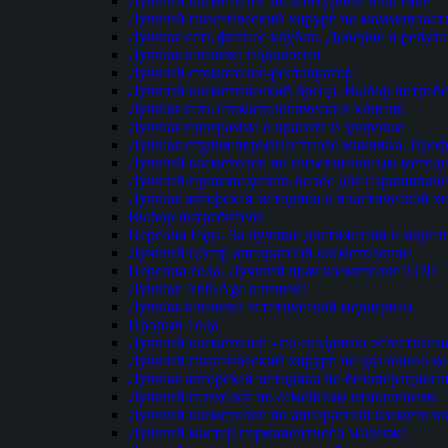
Лучший косметолог по контурной пластике
Лучший пластический хирург по маммопласти
Лучшая сеть фитнес клубов. Доверие и репут
Лучшая клиника подологии
Лучший стоматолог-реставратор
Лучший косметический бренд. Выбор потреби
Лучшая сеть стоматологических клиник
Лучшая программа о красоте и здоровье
Лучшая студия перманентного макияжа. Проф
Лучший косметолог по инъекционным метод
Лучший производитель волос для наращиван
Лучшая авторская методика в пластической х
Выбор потребителя
Персона Года. За лучшие достижения в модел
Лучший центр аппаратной косметологии
Персона года. Лучший врач косметолог ТОП 
Лучшая Anti-Age клиника
Лучшая клиника эстетической медицины
Прорыв Года
Лучший косметолог - по созданию естественн
Лучший пластический хирург по удалению ко
Лучшая авторская методика по безоперацион
Лучший психолог по семейным отношениям
Лучший косметолог по аппаратной косметоло
Лучший мастер перманентного макияжа