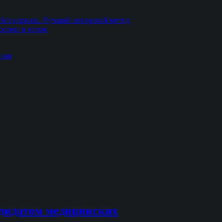
без наркоза. Лучший авторский метод
осами и телом
ния
дидатом медицинских