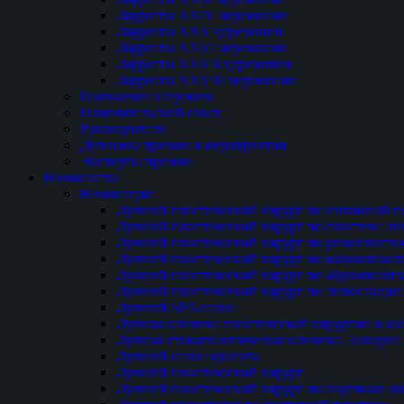
Лауреаты XXIV церемонии
Лауреаты XXV церемонии
Лауреаты XXVI церемонии
Лауреаты XXVII церемонии
Лауреаты XXVIII церемонии
Положение о премии
Попечительский совет
Руководители
Дипломы премии и мероприятия
Эксперты премии
Номинанты
Номинации
Лучший пластический хирург по интимной п
Лучший пластический хирург по пластике ли
Лучший пластический хирург по ринопласти
Лучший пластический хирург по маммопласт
Лучший пластический хирург по абдоминопл
Лучший пластический хирург по липосакции
Лучший SPA салон
Лучшая клиника пластической хирургии и ко
Лучшая стоматологическая клиника. Доверие 
Лучший салон красоты
Лучший пластический хирург
Лучший пластический хирург по подтяжке ли