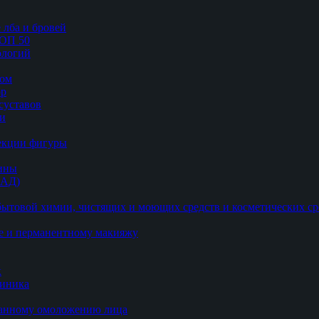
 лба и бровей
ТОП 50
логий
цом
ор
суставов
ии
рекции фигуры
цины
БАД)
ытовой химии, чистящих и моющих средств и косметических ср
е и перманентному макияжу
к
линика
ванному омоложению лица