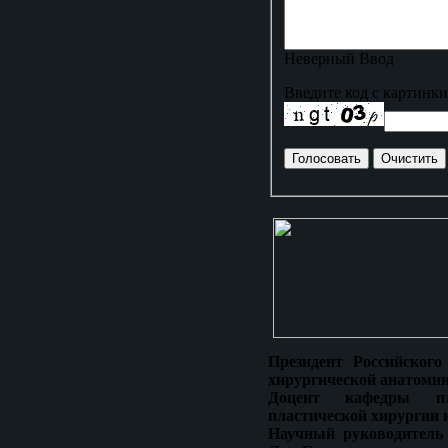
Неверный Ввод
Введите код с картинки
Президент Российского
хирургической анатомии
Доцент кафедры пла
пластической хирургии 
Научный руководитель