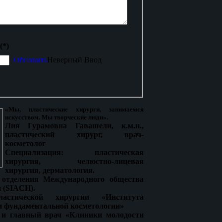
(*)
Обновить
Неверный Ввод
«Мы, пластические хирурги, занимаемся
искусством. Мы творческие люди».
Лия Гурамовна Гавашели, к.м.н.,
пластический хирург, врач-
косметолог
Специализация: пластическая
хирургия, челюстно-лицевая
хирургия, дерматология.
 отделения Международного общества
 (SIACH).
стической хирургии «Института
и фундаментальной косметологии»
 и главный врач «Клиники молодости