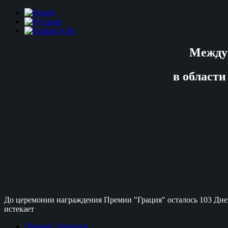
Между
в области
До церемонии награждения Премии "Грация" осталось
103 Дне
истекает
Премия::Лауреаты