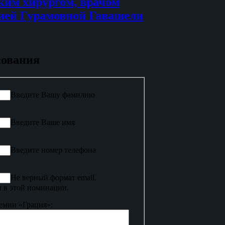
ким хирургом, врачом
ией Гурамовной Гавашели
сования
Введите Вашу фамилию
Введите Ваше имя
Введите номер телефона
Не верный формат email.
 в этой номинации.
емии «Грация»: