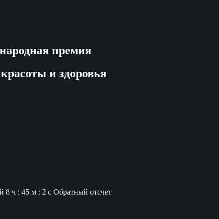
народная премия
 красоты и здоровья
й
8 ч : 45 м : 1 с
Обратный отсчет