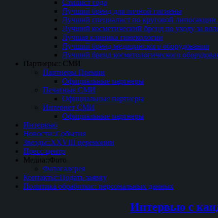
Стилист года
Лучший бренд для личной гигиены
Лучший специалист по круговой липосакции 
Лучший косметический бренд по уходу за вол
Лучшая клиника гинекологии
Лучший бренд медицинского оборудования
Лучший бренд косметологического оборудова
Партнеры:: СМИ
Партнеры Премии
Официальные партнеры
Печатные СМИ
Официальные партнеры
Интернет СМИ
Официальные партнеры
Интервью
Новости::События
Звезды::XXVIII церемонии
Пресс-центр
Медиа::Фото
Фотогалерея
Контакты::Подать заявку
Политика обработки:: персональных данных
Интервью с кан