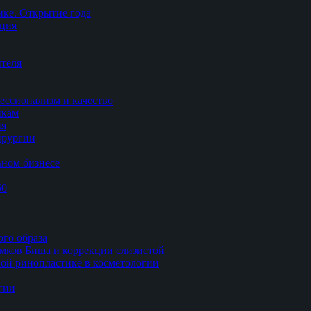
ке. Открытие года
ация
теля
ессионализм и качество
икам
ия
ирургии
ьном бизнесе
50
ого образа
мков Биша и коррекции слизистой
ной ринопластике в косметологии
гии