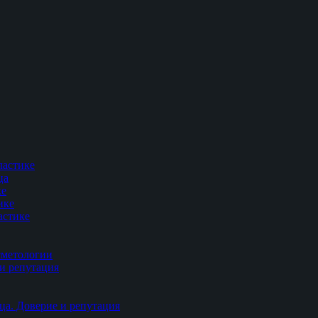
ластике
ца
ке
ике
астике
сметологии
и репутация
ца. Доверие и репутация