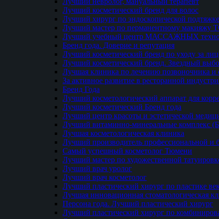
Лучший невролог, мануальный терапевт
Лучший косметический бренд для волос
Лучший хирург по эндоскопической подтяжке
Лучший мастер по перманентному макияжу 
Лучший учебный центр МАССАЖНЫХ техно
Бренд года. Доверие и репутация
Лучший косметический бренд по уходу за ли
Лучший косметический бренд. Звездный выб
Лучшая клиника по лечению позвоночника и 
За активное развитие в ресторанной индустр
Бренд Года
Лучший косметологический аппарат для кор
Лучший косметический Бренд года
Лучший центр красоты и эстетической меди
Лучший витаминно-минеральные комплекс (
Лучшая косметологическая клиника
Лучший производитель профессиональной и б
Самый успешный косметолог Тюмени
Лучший мастер по художественной татуировк
Лучший врач уролог
Лучший врач косметолог
Лучший пластический хирург по пластике ве
Лучшая инновационная стоматологическая к
Персона года. Лучший пластический хирург
Лучший пластический хирург по комбиниро