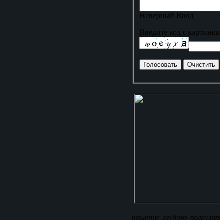
Неверный Ввод
Введите код с картинки
решение глубоко погрузи