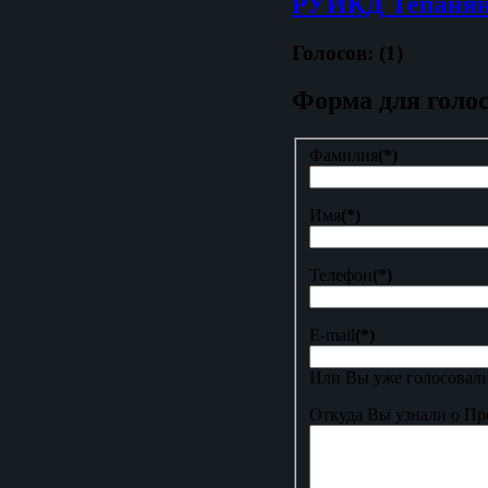
РУИКД Тепанян
Голосов: (1)
Форма для голо
Фамилия
(*)
Имя
(*)
Телефон
(*)
E-mail
(*)
Или Вы уже голосовали
Откуда Вы узнали о Пр