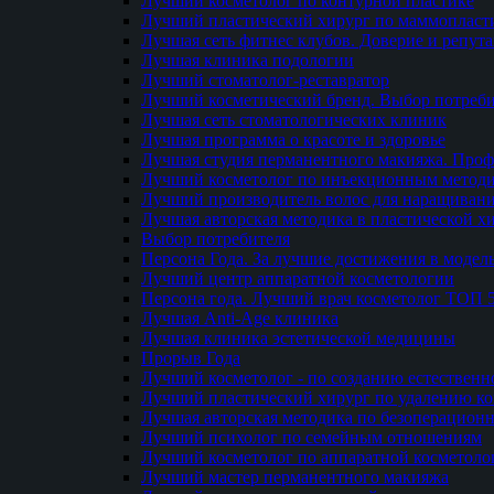
Лучший косметолог по контурной пластике
Лучший пластический хирург по маммопласти
Лучшая сеть фитнес клубов. Доверие и репут
Лучшая клиника подологии
Лучший стоматолог-реставратор
Лучший косметический бренд. Выбор потреби
Лучшая сеть стоматологических клиник
Лучшая программа о красоте и здоровье
Лучшая студия перманентного макияжа. Проф
Лучший косметолог по инъекционным метод
Лучший производитель волос для наращиван
Лучшая авторская методика в пластической х
Выбор потребителя
Персона Года. За лучшие достижения в модел
Лучший центр аппаратной косметологии
Персона года. Лучший врач косметолог ТОП 
Лучшая Anti-Age клиника
Лучшая клиника эстетической медицины
Прорыв Года
Лучший косметолог - по созданию естественн
Лучший пластический хирург по удалению ко
Лучшая авторская методика по безоперацион
Лучший психолог по семейным отношениям
Лучший косметолог по аппаратной косметоло
Лучший мастер перманентного макияжа