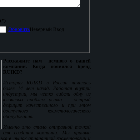
(*)
Обновить
Неверный Ввод
Расскажите нам немного о вашей
компании. Когда появился бренд
RUIKD?
История RUIKD в России началась
более 14 лет назад. Работая внутри
индустрии, мы чётко видели одну из
ключевых проблем рынка — острый
дефицит качественного и при этом
доступного косметологического
оборудования.
Именно это стало отправной точкой
для создания компании. Мы приняли
ться в рынок аппаратной косметологии и