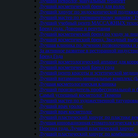
Лучший невролог, мануальный терапевт
Лучший косметический бренд для волос
Лучший хирург по эндоскопической подтяжке
Лучший мастер по перманентному макияжу 
Лучший учебный центр МАССАЖНЫХ техно
Бренд года. Доверие и репутация
Лучший косметический бренд по уходу за ли
Лучший косметический бренд. Звездный выб
Лучшая клиника по лечению позвоночника и 
За активное развитие в ресторанной индустр
Бренд Года
Лучший косметологический аппарат для кор
Лучший косметический Бренд года
Лучший центр красоты и эстетической меди
Лучший витаминно-минеральные комплекс (
Лучшая косметологическая клиника
Лучший производитель профессиональной и б
Самый успешный косметолог Тюмени
Лучший мастер по художественной татуировк
Лучший врач уролог
Лучший врач косметолог
Лучший пластический хирург по пластике ве
Лучшая инновационная стоматологическая к
Персона года. Лучший пластический хирург
Лучший пластический хирург по комбиниро