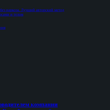
без наркоза. Лучший авторский метод
осами и телом
ния
оводителем компании