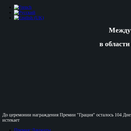
Между
в области
До церемонии награждения Премии "Грация" осталось
104 Дне
истекает
Премия::Лауреаты