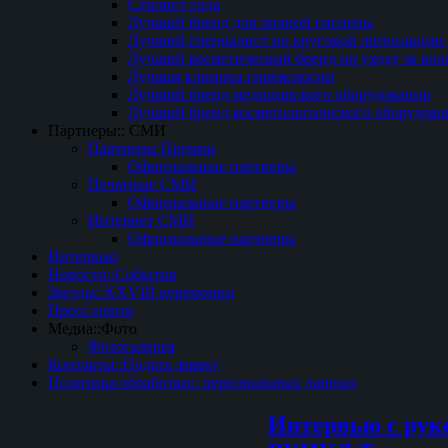
Стилист года
Лучший бренд для личной гигиены
Лучший специалист по круговой липосакции 
Лучший косметический бренд по уходу за вол
Лучшая клиника гинекологии
Лучший бренд медицинского оборудования
Лучший бренд косметологического оборудова
Партнеры:: СМИ
Партнеры Премии
Официальные партнеры
Печатные СМИ
Официальные партнеры
Интернет СМИ
Официальные партнеры
Интервью
Новости::События
Звезды::XXVIII церемонии
Пресс-центр
Медиа::Фото
Фотогалерея
Контакты::Подать заявку
Политика обработки:: персональных данных
Интервью с рук