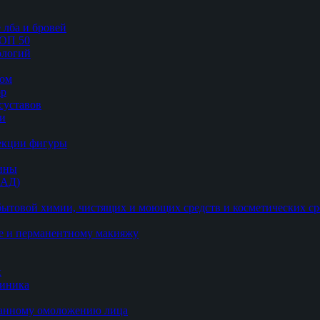
 лба и бровей
ТОП 50
логий
цом
ор
суставов
ии
рекции фигуры
цины
БАД)
ытовой химии, чистящих и моющих средств и косметических ср
е и перманентному макияжу
к
линика
ванному омоложению лица