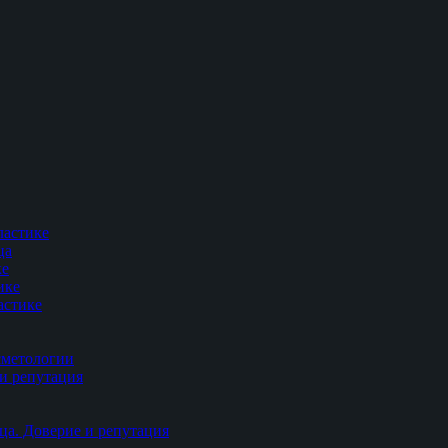
ластике
ца
ке
ике
астике
сметологии
и репутация
ца. Доверие и репутация