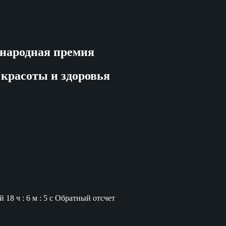
народная премия
 красоты и здоровья
й
18 ч : 6 м : 4 с
Обратный отсчет