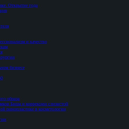
ке. Открытие года
ация
теля
ессионализм и качество
икам
ия
ирургии
ьном бизнесе
50
ого образа
мков Биша и коррекции слизистой
ной ринопластике в косметологии
гии