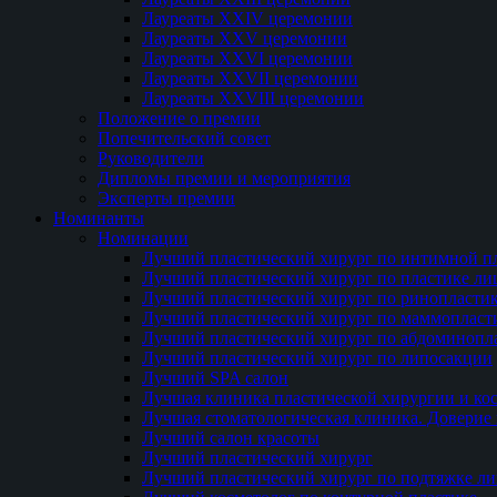
Лауреаты XXIV церемонии
Лауреаты XXV церемонии
Лауреаты XXVI церемонии
Лауреаты XXVII церемонии
Лауреаты XXVIII церемонии
Положение о премии
Попечительский совет
Руководители
Дипломы премии и мероприятия
Эксперты премии
Номинанты
Номинации
Лучший пластический хирург по интимной п
Лучший пластический хирург по пластике ли
Лучший пластический хирург по ринопласти
Лучший пластический хирург по маммопласт
Лучший пластический хирург по абдоминопл
Лучший пластический хирург по липосакции
Лучший SPA салон
Лучшая клиника пластической хирургии и ко
Лучшая стоматологическая клиника. Доверие 
Лучший салон красоты
Лучший пластический хирург
Лучший пластический хирург по подтяжке ли