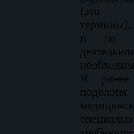
(это р
термины),
и не о
деятельн
необходим
Я ранее 
подолоия
медицинс
специальн
требующих