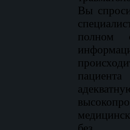
Вы спроси
специал
полном о
информ
происход
пациента 
адекватну
высокопр
медицинс
без об