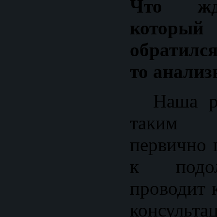
Что жд
котор
обратилс
то анализ
Наша раб
таким 
первично 
к подол
проводит 
консульт