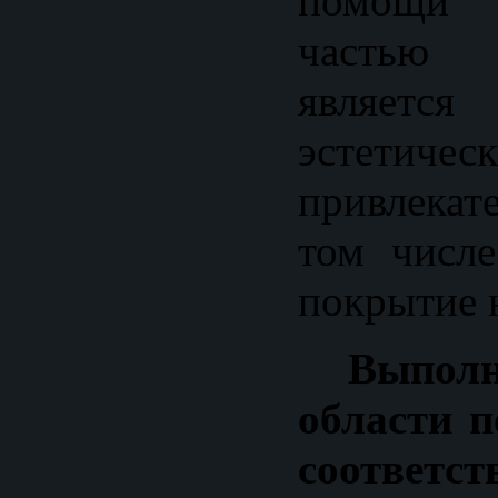
помощи 
частью 
являет
эстетичес
привлекат
том числе
покрытие 
Выпол
области п
соответс