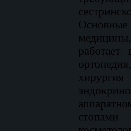
сестринск
Основны
медицин
работает 
ортопедия
хир
эндокрин
аппарат
стоп
косметол