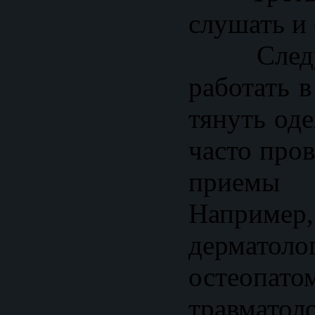
слушать и
Следую
работать в
тянуть од
часто про
приемы
Наприме
дерматол
остеопато
травматол