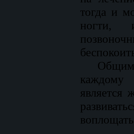
тогда и м
ногти,
позвоноч
беспокоить
Общим т
каждому
является 
развивать
воплощать