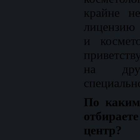
крайне н
лицензию 
и космет
приветств
на дру
специальн
По каким
отбираете
центр?