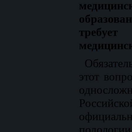
медицинс
образован
требу
медицинс
Обязатель
этот вопр
односложн
Российс
официа
подологи