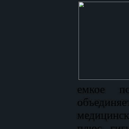
емкое по
объединяе
медицинск
плюс гиг