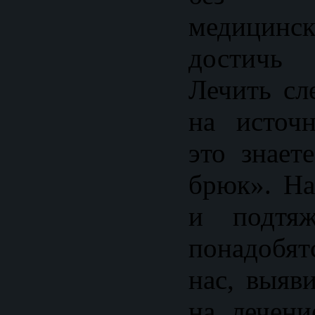
медицинск
достичь
Лечить сл
на источ
это знает
брюк». Н
и подтя
понадобя
нас, выяв
на лечени