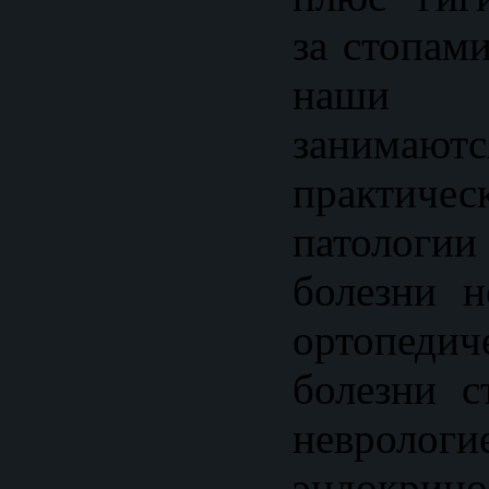
за стопами
наши с
занимаю
практи
патологии
болезни н
ортопеди
болезни с
невро
эндокр