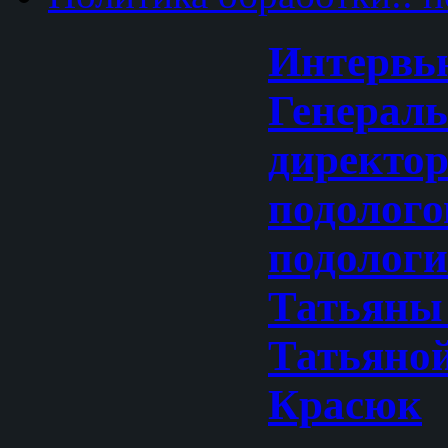
Интервь
Генерал
директо
подолог
подологи
Татьяны
Татьяно
Красюк