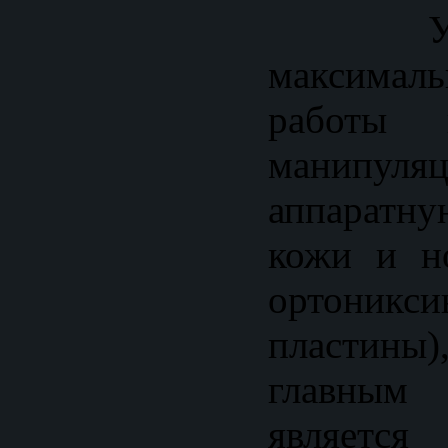
Учит
максим
работы 
манипу
аппарат
кожи и н
ортоник
пластин
главны
являет