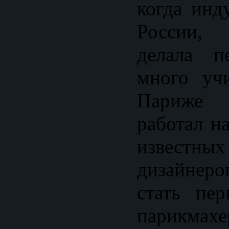
когда инд
России, 
делала п
много уч
Париже 
работал н
известны
дизайнер
стать пе
парикмах