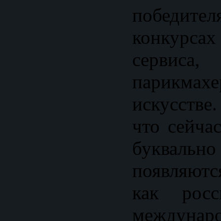
победите
конкурсах
сервис
парикмахе
искусстве
что сейча
буквальн
появляютс
как росс
междунар