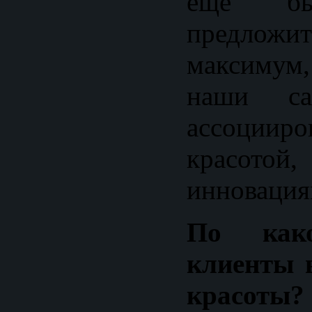
еще бы
предло
максимум
наши са
ассоци
красотой
инновация
По как
клиенты 
красоты?