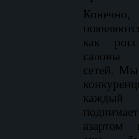
Конечн
появляютс
как росс
салоны 
сетей. Мы
конкурен
каждый
поднимает
азартом 