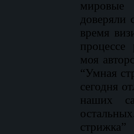
мировые
доверяли 
время виз
процессе 
моя автор
“Умная ст
сегодня о
наших са
осталь
стрижка”