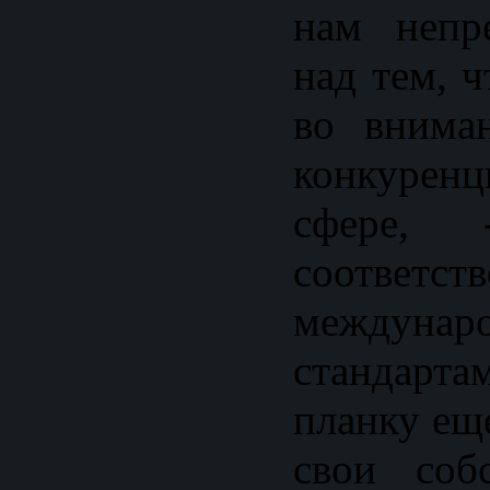
нам непр
над тем, 
во внима
конкуре
сфере,
соответств
междунар
стандарта
планку ещ
свои соб