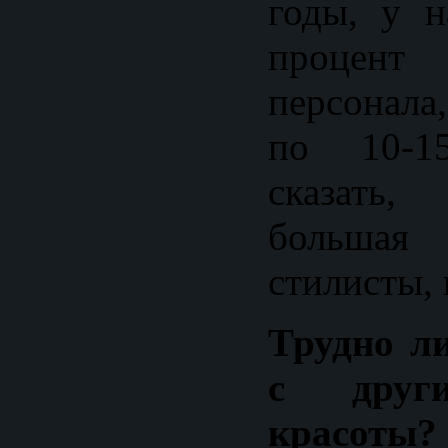
годы, у 
проце
персонала
по 10-1
сказать
больша
стилисты,
Трудно л
с друг
красоты?