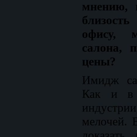
мнению, 
близост
офису, 
салона, 
цены?
Имидж са
Как и в
индустр
мелочей. 
доказать 