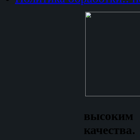
высоки
качеств