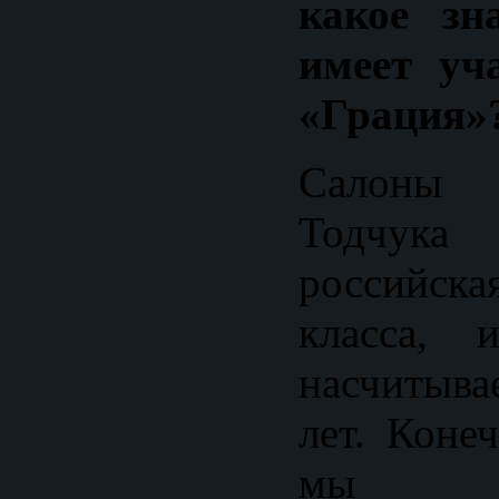
какое зн
имеет уч
«Грация»
Салоны
Тодчука 
российск
класса, 
насчитыва
лет. Коне
мы ст