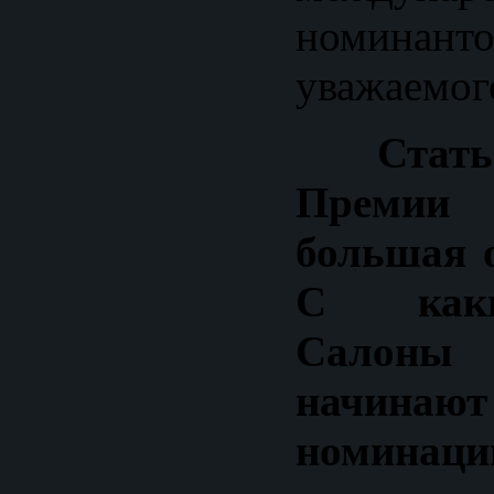
номина
уважаемог
Стат
Премии
большая о
С каки
Салон
начинают
номина