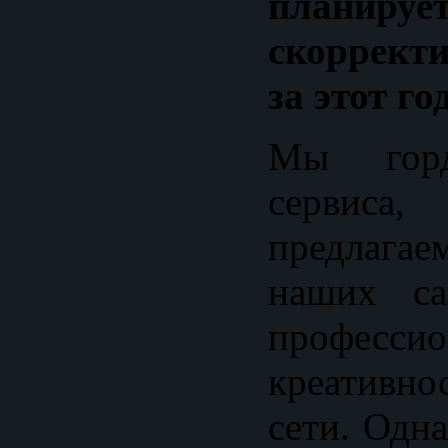
планируе
скорректи
за этот го
Мы горд
сервис
предлага
наших са
професс
креативн
сети. Одн