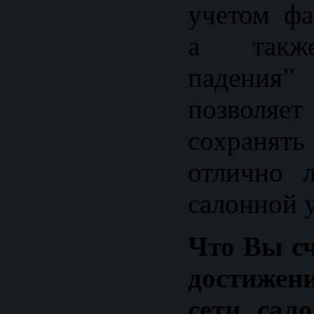
учетом фа
а также
падения
позвол
сохранят
отлично л
салонной 
Что Вы с
достиже
сети сал