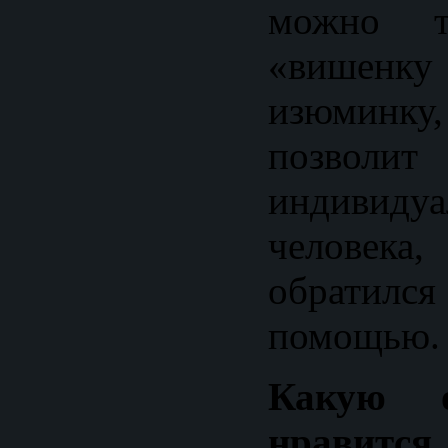
можно та
«вишенк
изюмин
позволи
индивидуа
челове
обратил
помощью.
Какую 
нравится