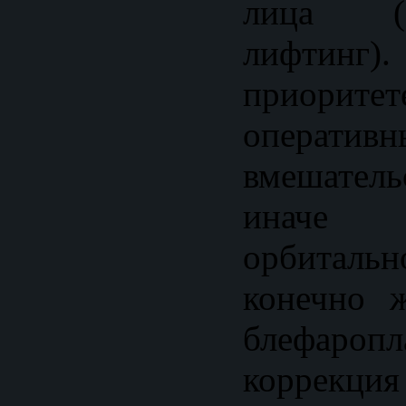
лица (эн
лифтинг
приор
оперативн
вмешател
иначе 
орбитальн
конечно 
блефаропл
коррекц