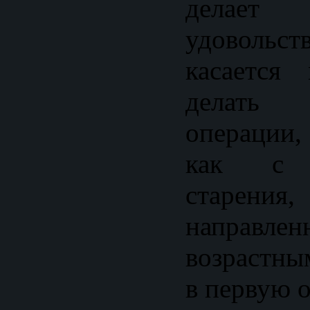
делает
удовол
касается
делать а
операции,
как с п
старе
направлен
возрастны
в первую о