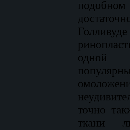
подобном
достаточн
Голливу
риноплас
одной
популярн
омолож
неудивит
точно так
ткани л