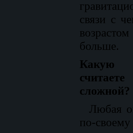
гравитаци
связи с ч
возраст
больше.
Какую 
считае
сложной?
Любая оп
по-своему