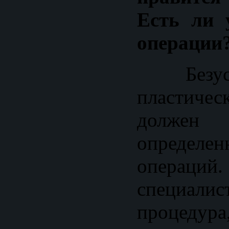
Есть ли 
операции
Безусл
пластич
должен 
определ
операций
специалис
процедур