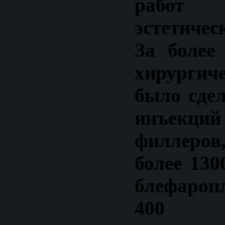
работ
эстетичес
За более
хирургич
было сдел
инъек
филлеро
более 130
блефароп
400 хи