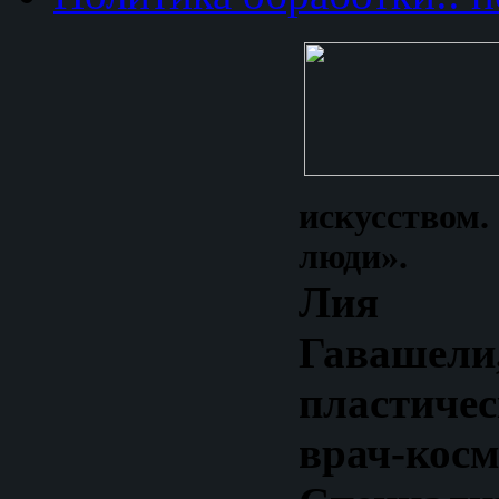
искусство
люди».
Лия 
Гаваше
пластич
врач-косм