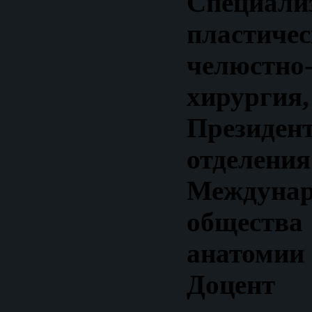
Специали
пластиче
челюстно
хирургия,
Президен
отделения
Междунар
общества
анатомии 
Доцен