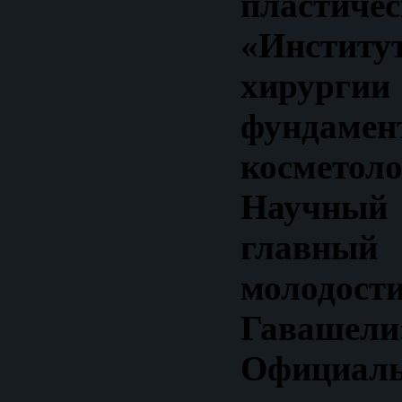
пластиче
«Институ
хир
фундамен
косметол
Научный 
главный 
моло
Гавашели
Официал