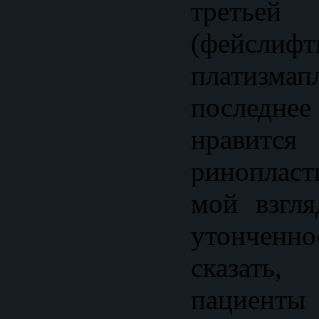
третье
(фейслиф
платизма
последн
нрави
ринопласт
мой взгля
утонченн
сказать
пациент