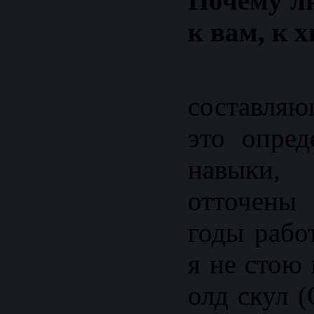
Почему л
к вам, к 
Здес
составляю
это опре
навыки,
отточены
годы рабо
я не стою 
олд скул (