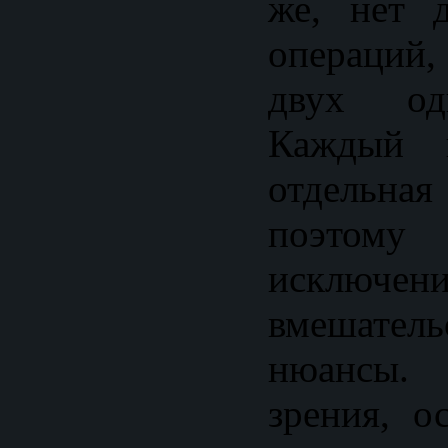
же, нет 
операций,
двух од
Каждый 
отдельн
поэто
исключен
вмешатель
нюансы.
зрения, о