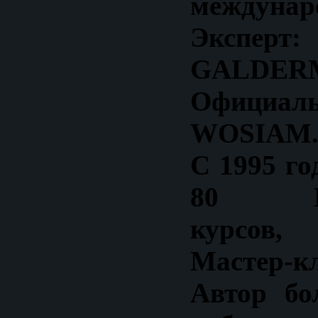
междунар
Экспе
GALDERM
Официа
WOSIAM
С 1995 го
80 Меж
курсов,
Мастер-кл
Автор бо