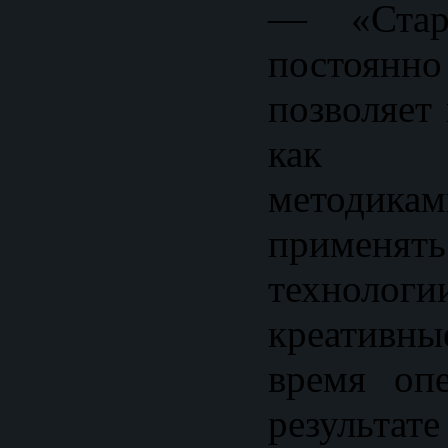
— «Стар
постоянно
позволяет
как кл
методи
приме
технологи
креативн
время оп
результат