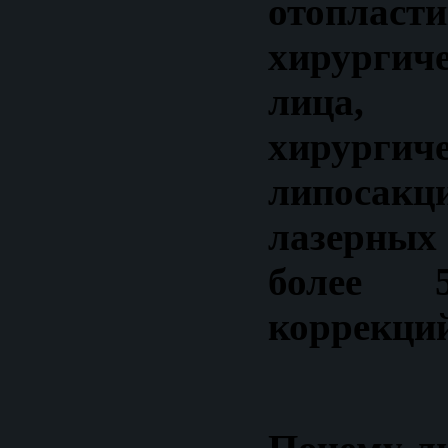
отопласт
хирургич
лица,
хирургич
липосакц
лазерн
более 
коррекций