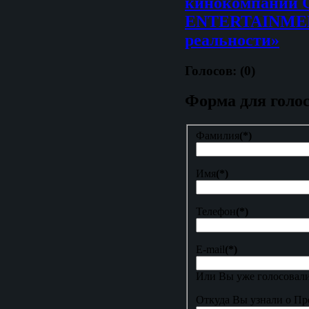
кинокомпании
ENTERTAINMENT
реальности»
Голосов: (0)
Форма для голо
Фамилия
(*)
Имя
(*)
Телефон
(*)
E-mail
(*)
Или Вы уже голосовали
Откуда Вы узнали о Пр