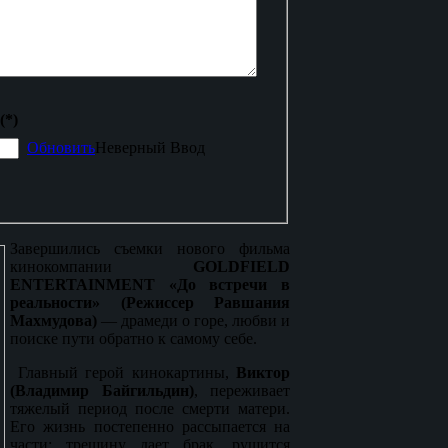
(*)
Обновить
Неверный Ввод
Завершились съемки нового фильма
кинокомпании
GOLDFIELD
ENTERTAINMENT
«До встречи в
реальности» (Режиссер Равшания
Махмудова)
— драмеди о горе, любви и
поиске пути обратно к самому себе.
Главный герой кинокартины,
Виктор
(Владимир Байгильдин)
, переживает
тяжелый период после смерти матери.
Его жизнь постепенно рассыпается на
части: трещину дает брак, рушится