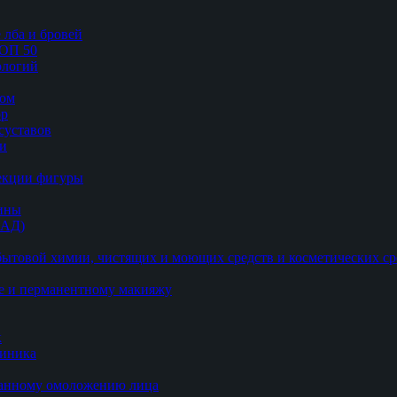
 лба и бровей
ТОП 50
логий
цом
ор
суставов
ии
рекции фигуры
цины
БАД)
ытовой химии, чистящих и моющих средств и косметических ср
е и перманентному макияжу
к
линика
ванному омоложению лица