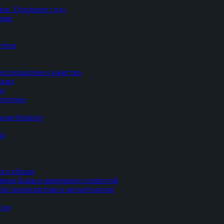
ке. Открытие года
ация
теля
ессионализм и качество
икам
ия
ирургии
ьном бизнесе
50
ого образа
мков Биша и коррекции слизистой
ной ринопластике в косметологии
гии