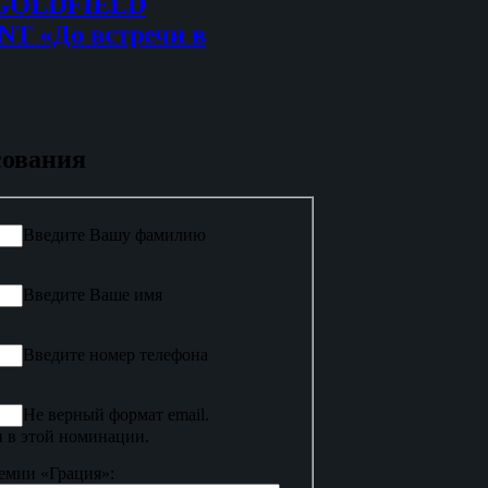
 GOLDFIELD
 «До встречи в
сования
Введите Вашу фамилию
Введите Ваше имя
Введите номер телефона
Не верный формат email.
 в этой номинации.
емии «Грация»: