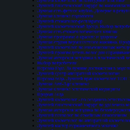
Лучший косметолог по контурной пластике
Лучший пластический хирург по маммопласти
Лучшая сеть фитнес клубов. Доверие и репут
Лучшая клиника подологии
Лучший стоматолог-реставратор
Лучший косметический бренд. Выбор потреби
Лучшая сеть стоматологических клиник
Лучшая программа о красоте и здоровье
Лучшая студия перманентного макияжа. Проф
Лучший косметолог по инъекционным метод
Лучший производитель волос для наращиван
Лучшая авторская методика в пластической х
Выбор потребителя
Персона Года. За лучшие достижения в модел
Лучший центр аппаратной косметологии
Персона года. Лучший врач косметолог ТОП 
Лучшая Anti-Age клиника
Лучшая клиника эстетической медицины
Прорыв Года
Лучший косметолог - по созданию естественн
Лучший пластический хирург по удалению ко
Лучшая авторская методика по безоперацион
Лучший психолог по семейным отношениям
Лучший косметолог по аппаратной косметоло
Лучший мастер перманентного макияжа