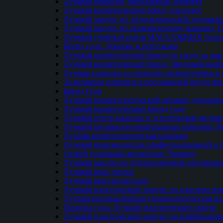
Лучший невролог, мануальный терапевт
Лучший косметический бренд для волос
Лучший хирург по эндоскопической подтяжке
Лучший мастер по перманентному макияжу 
Лучший учебный центр МАССАЖНЫХ техно
Бренд года. Доверие и репутация
Лучший косметический бренд по уходу за ли
Лучший косметический бренд. Звездный выб
Лучшая клиника по лечению позвоночника и 
За активное развитие в ресторанной индустр
Бренд Года
Лучший косметологический аппарат для кор
Лучший косметический Бренд года
Лучший центр красоты и эстетической меди
Лучший витаминно-минеральные комплекс (
Лучшая косметологическая клиника
Лучший производитель профессиональной и б
Самый успешный косметолог Тюмени
Лучший мастер по художественной татуировк
Лучший врач уролог
Лучший врач косметолог
Лучший пластический хирург по пластике ве
Лучшая инновационная стоматологическая к
Персона года. Лучший пластический хирург
Лучший пластический хирург по комбиниро