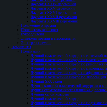
Лауреаты XXIV церемонии
Лауреаты XXV церемонии
Лауреаты XXVI церемонии
Лауреаты XXVII церемонии
Лауреаты XXVIII церемонии
Положение о премии
Попечительский совет
Руководители
Дипломы премии и мероприятия
Эксперты премии
Номинанты
Номинации
Лучший пластический хирург по интимной п
Лучший пластический хирург по пластике ли
Лучший пластический хирург по ринопласти
Лучший пластический хирург по маммопласт
Лучший пластический хирург по абдоминопл
Лучший пластический хирург по липосакции
Лучший SPA салон
Лучшая клиника пластической хирургии и ко
Лучшая стоматологическая клиника. Доверие 
Лучший салон красоты
Лучший пластический хирург
Лучший пластический хирург по подтяжке ли