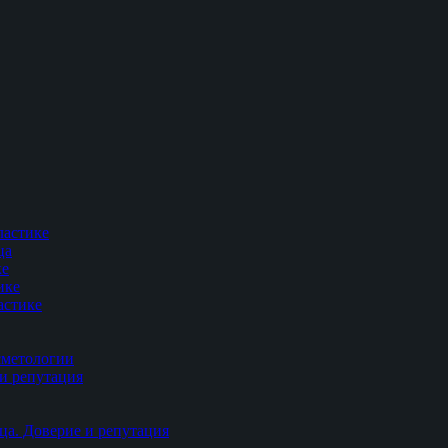
ластике
ца
ке
ике
астике
сметологии
и репутация
ца. Доверие и репутация