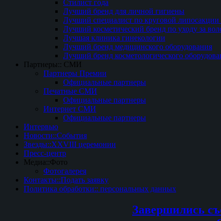
Стилист года
Лучший бренд для личной гигиены
Лучший специалист по круговой липосакции 
Лучший косметический бренд по уходу за вол
Лучшая клиника гинекологии
Лучший бренд медицинского оборудования
Лучший бренд косметологического оборудова
Партнеры:: СМИ
Партнеры Премии
Официальные партнеры
Печатные СМИ
Официальные партнеры
Интернет СМИ
Официальные партнеры
Интервью
Новости::События
Звезды::XXVIII церемонии
Пресс-центр
Медиа::Фото
Фотогалерея
Контакты::Подать заявку
Политика обработки:: персональных данных
Завершились съ