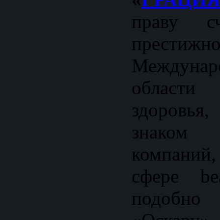
праву сч
престижн
Междунар
област
здоровь
знаком 
компаний
сфере be
подобно