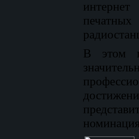
интерн
печатных
радиостан
В этом г
значитель
профессио
достижен
предста
номинация