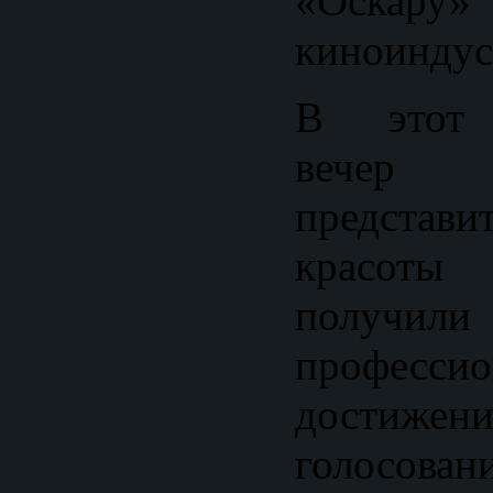
«Оскар
киноиндус
В этот 
вечер 
представ
красот
получил
профессио
достиже
голосован