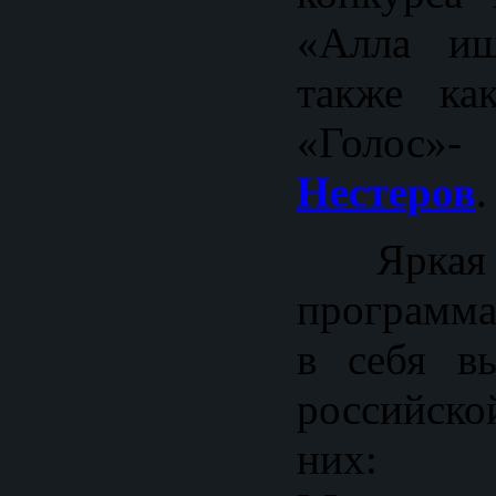
«Алла ищ
также ка
«Гол
Нестеров
.
Ярка
программа
в себя вы
российско
ни