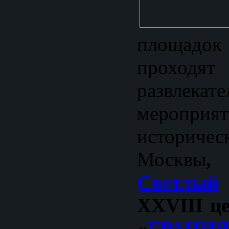
площадо
прохо
развлекат
мероп
историч
Москвы
,
Светлый
ХXVI
II
це
«
ГРАЦИЯ