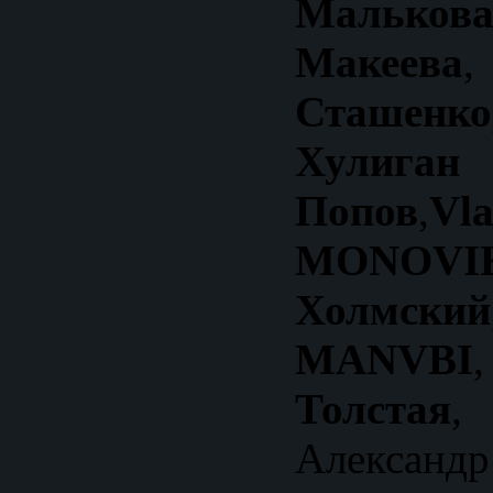
Малькова
Макеева
Сташен
Хули
Попов
,
MONOVI
Холмский
MANVBI
Толстая
,
Александр