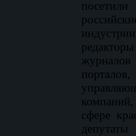
посетили
российски
индуст
редакто
журнало
порталов
управля
компаний
сфере кра
депутаты 