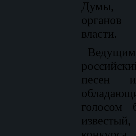
Думы, п
органов 
власти.
Ведущим 
российск
песен и
облада
голосом 
известый,
конкурса