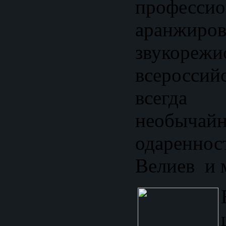
професси
аранжиро
звукореж
всероссий
всегд
необычай
одаренно
Велиев и 