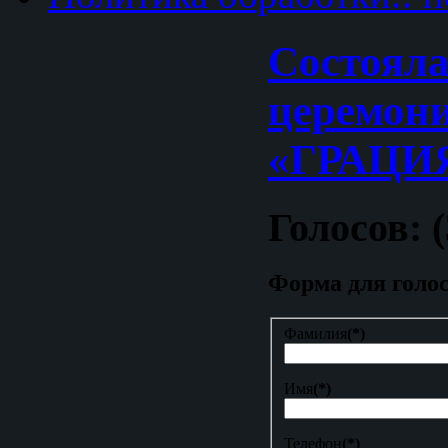
Cостояла
церемон
«ГРАЦИ
Голосов: (
Форма для голо
Фамилия
(*)
Имя
(*)
Телефон
(*)