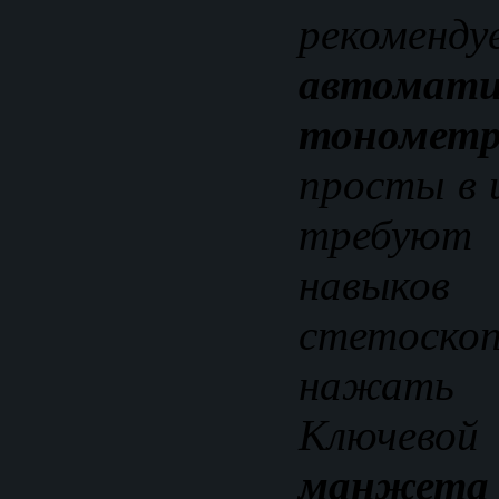
рекоменду
автомати
тонометр
просты в 
требуют
навыко
стетоско
нажать 
Ключев
манжета