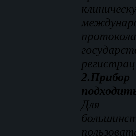
клиничес
междунар
протоко
государст
регистрац
2.При
подходит
Для а
большинс
пользо