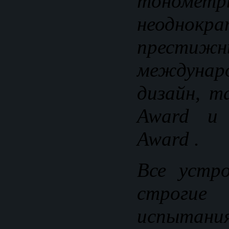
тонометры
неоднокр
престижн
междунаро
дизайн, т
Award и 
Award .
Все устр
строгие
испытан