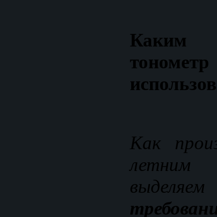
Каким 
тонометр
использо
Как прои
летним
выделя
требован