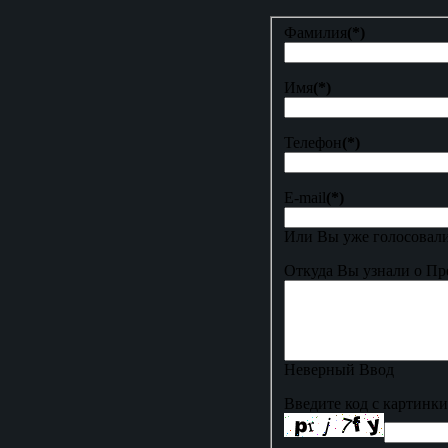
Фамилия
(*)
Имя
(*)
Телефон
(*)
E-mail
(*)
Или Вы уже голосовали
Откуда Вы узнали о Пр
Неверный Ввод
Введите код с картинки