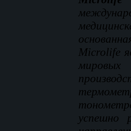
междунар
медицинс
основанн
Microlife 
мировы
производс
терм
тономет
успешно 
направ