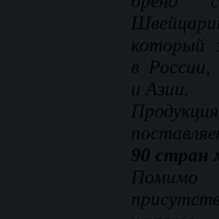
бренд 
Швейцар
который з
в России,
и Азии.
Продукц
поставляе
90 стран 
Помимо
присут