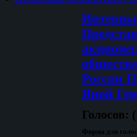
Интервью
Представ
акционе
обществ
России 
Яной Ге
Голосов: (
Форма для голо