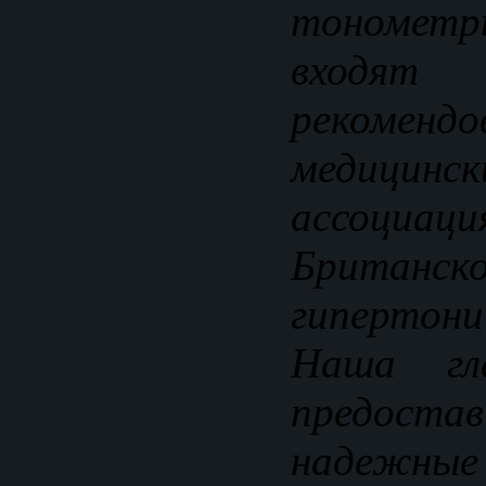
тономет
входя
рекомендо
медицинск
ассоциац
Британс
гипертони
Наша гл
предоста
надежн