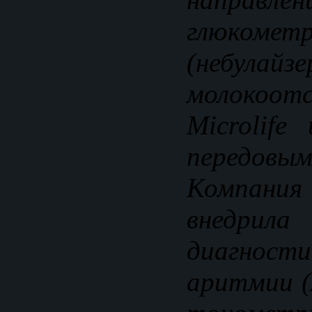
глюкомет
(небу
молокоотс
Microlife
передовым
Компания 
внедри
диагности
аритмии (