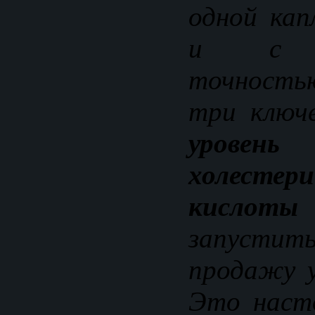
одной кап
и с ла
точностью
три ключе
уровен
холестер
кислоты 
запустит
продажу у
Это наст