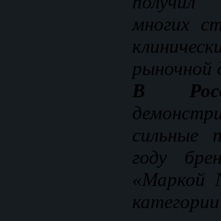
получил
многих ст
клиническ
рыночной 
В Росс
демонст
сильные 
году бре
«Маркой 
категории