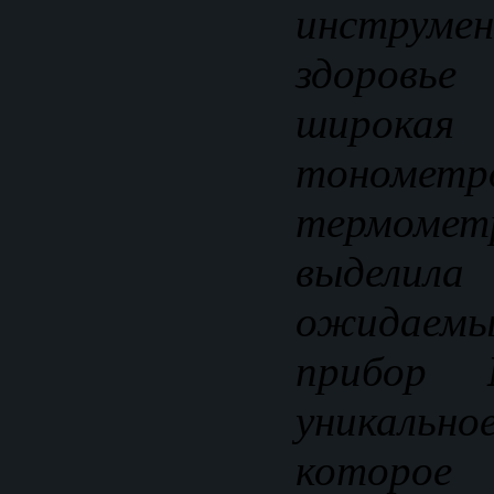
инструмен
здоровь
широк
тоно
термоме
выделила
ожидаемы
прибор
уникальн
которое