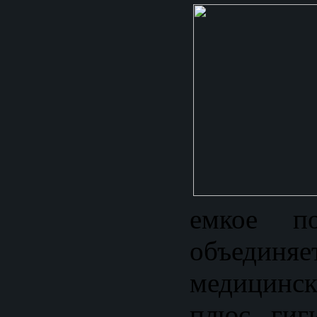
емкое по
объединяе
медицинск
плюс гиг