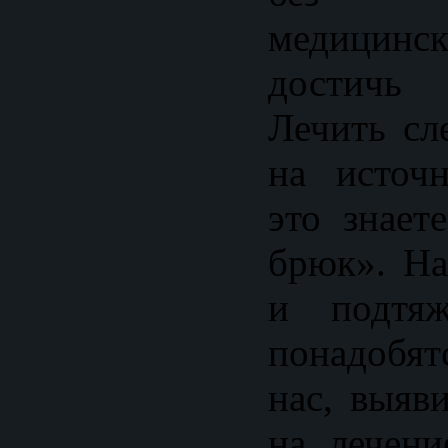
медицинск
достичь
Лечить сл
на источ
это знает
брюк». Н
и подтя
понадобя
нас, выяв
на лечени