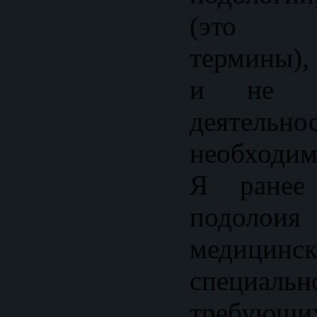
(это р
термины),
и не о
деятельн
необходим
Я ранее 
подолоия
медицинс
специальн
требующих