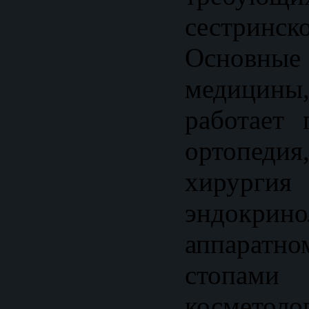
сестринск
Основны
медицин
работает 
ортопедия
хир
эндокрин
аппарат
стоп
косметол