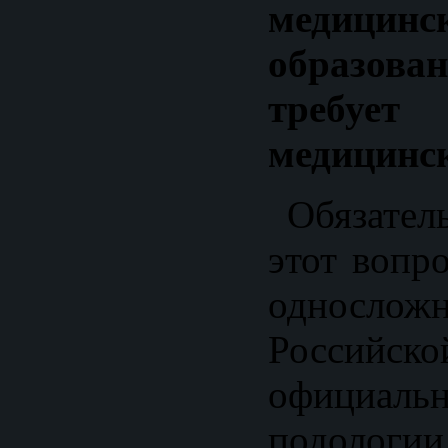
медицинс
образован
требу
медицинс
Обязатель
этот вопр
односложн
Российс
официа
подологи