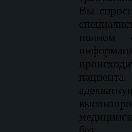
Вы спроси
специал
полном о
информ
происход
пациента 
адекватну
высокопр
медицинс
без об