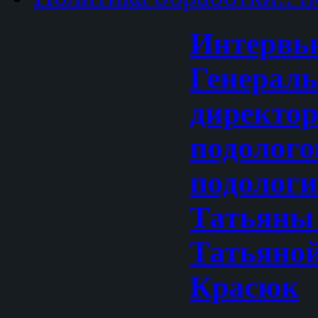
Интервь
Генерал
директо
подолог
подологи
Татьяны
Татьяно
Красюк