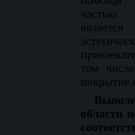
помощи 
частью 
являет
эстетичес
привлекат
том числе
покрытие 
Выпол
области п
соответс