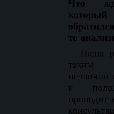
Что жд
котор
обратилс
то анализ
Наша раб
таким 
первично 
к подол
проводит 
консульт