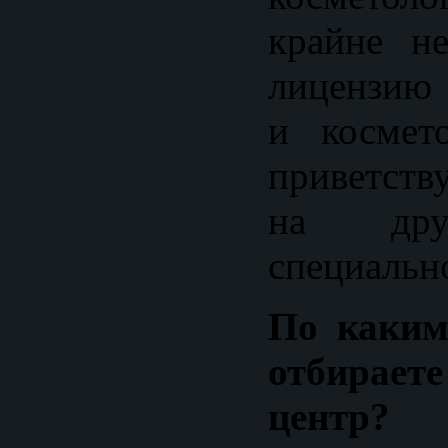
крайне н
лицензию 
и космет
приветств
на дру
специальн
По каким
отбираете
центр?