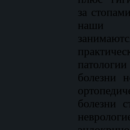
за стопами
наши с
занимаю
практи
патологии
болезни н
ортопеди
болезни с
невро
эндокр