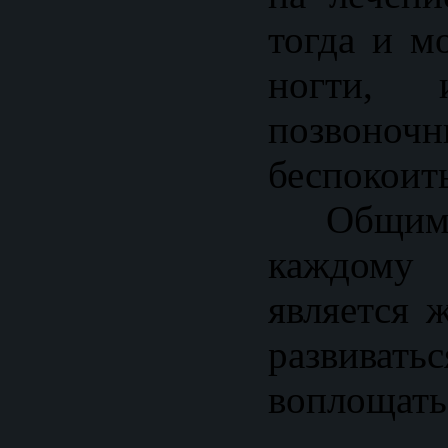
тогда и м
ногти,
позвоноч
беспокоить
Общим т
каждому
является 
развивать
воплощать