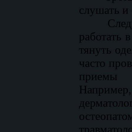
слушать и
Следую
работать в
тянуть од
часто про
приемы
Наприме
дерматол
остеопато
травматол