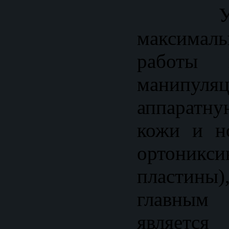
Учит
максим
работы 
манипу
аппарат
кожи и н
ортоник
пластин
главны
являет