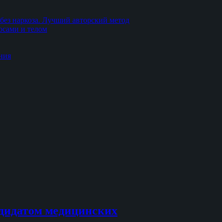
без наркоза. Лучший авторский метод
осами и телом
ния
дидатом медицинских