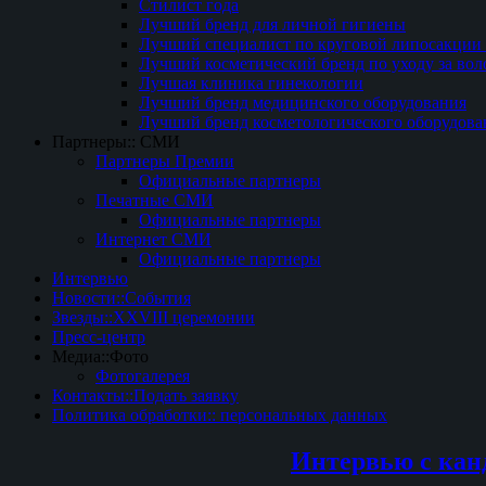
Стилист года
Лучший бренд для личной гигиены
Лучший специалист по круговой липосакции 
Лучший косметический бренд по уходу за вол
Лучшая клиника гинекологии
Лучший бренд медицинского оборудования
Лучший бренд косметологического оборудова
Партнеры:: СМИ
Партнеры Премии
Официальные партнеры
Печатные СМИ
Официальные партнеры
Интернет СМИ
Официальные партнеры
Интервью
Новости::События
Звезды::XXVIII церемонии
Пресс-центр
Медиа::Фото
Фотогалерея
Контакты::Подать заявку
Политика обработки:: персональных данных
Интервью с кан