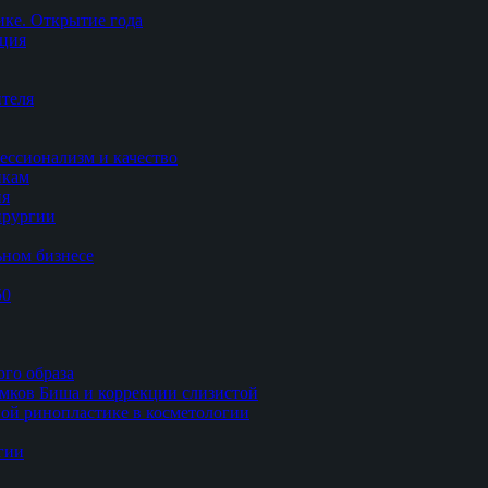
ке. Открытие года
ация
теля
ессионализм и качество
икам
ия
ирургии
ьном бизнесе
50
ого образа
мков Биша и коррекции слизистой
ной ринопластике в косметологии
гии