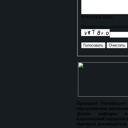
Неверный Ввод
Введите код с картинки
Президент Российского
хирургической анатомии
Доцент кафедры пла
пластической хирургии 
Научный руководитель