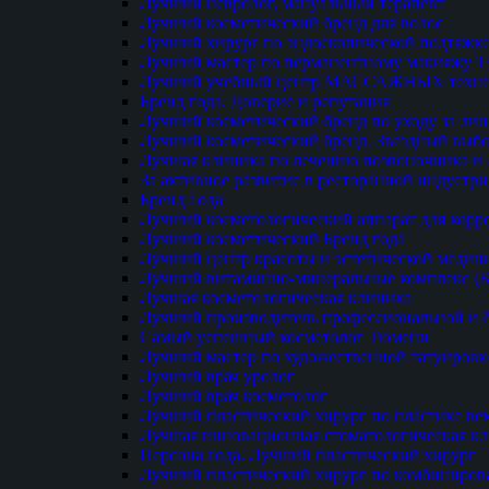
Лучший невролог, мануальный терапевт
Лучший косметический бренд для волос
Лучший хирург по эндоскопической подтяжке
Лучший мастер по перманентному макияжу 
Лучший учебный центр МАССАЖНЫХ техно
Бренд года. Доверие и репутация
Лучший косметический бренд по уходу за ли
Лучший косметический бренд. Звездный выб
Лучшая клиника по лечению позвоночника и 
За активное развитие в ресторанной индустр
Бренд Года
Лучший косметологический аппарат для кор
Лучший косметический Бренд года
Лучший центр красоты и эстетической меди
Лучший витаминно-минеральные комплекс (
Лучшая косметологическая клиника
Лучший производитель профессиональной и б
Самый успешный косметолог Тюмени
Лучший мастер по художественной татуировк
Лучший врач уролог
Лучший врач косметолог
Лучший пластический хирург по пластике ве
Лучшая инновационная стоматологическая к
Персона года. Лучший пластический хирург
Лучший пластический хирург по комбиниро