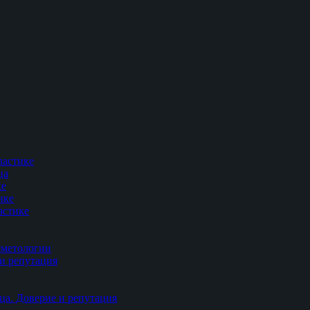
ластике
ца
ке
ике
астике
сметологии
и репутация
ца. Доверие и репутация