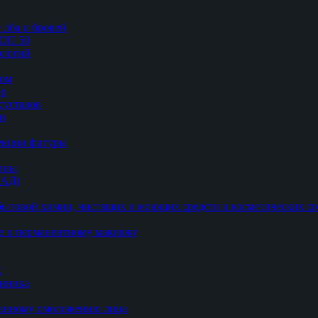
 лба и бровей
ТОП 50
логий
цом
ор
суставов
ии
рекции фигуры
цины
БАД)
ытовой химии, чистящих и моющих средств и косметических ср
е и перманентному макияжу
к
линика
ванному омоложению лица