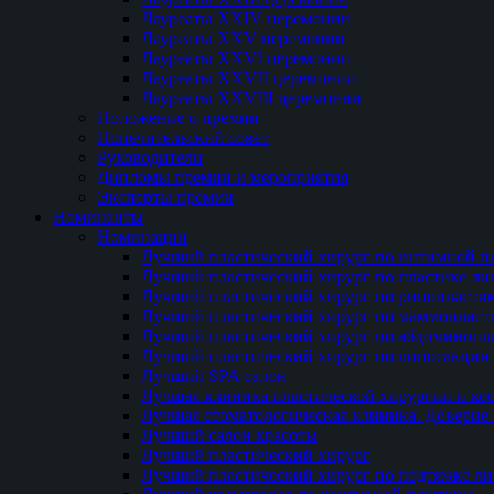
Лауреаты XXIV церемонии
Лауреаты XXV церемонии
Лауреаты XXVI церемонии
Лауреаты XXVII церемонии
Лауреаты XXVIII церемонии
Положение о премии
Попечительский совет
Руководители
Дипломы премии и мероприятия
Эксперты премии
Номинанты
Номинации
Лучший пластический хирург по интимной п
Лучший пластический хирург по пластике ли
Лучший пластический хирург по ринопласти
Лучший пластический хирург по маммопласт
Лучший пластический хирург по абдоминопл
Лучший пластический хирург по липосакции
Лучший SPA салон
Лучшая клиника пластической хирургии и ко
Лучшая стоматологическая клиника. Доверие 
Лучший салон красоты
Лучший пластический хирург
Лучший пластический хирург по подтяжке ли