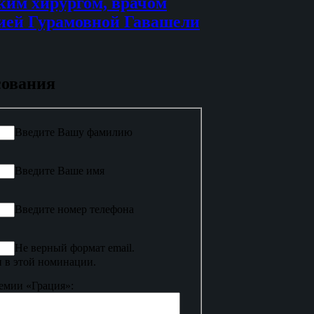
ким хирургом, врачом
ией Гурамовной Гавашели
сования
Введите Вашу фамилию
Введите Ваше имя
Введите номер телефона
Не верный формат email.
 в этой номинации.
емии «Грация»: