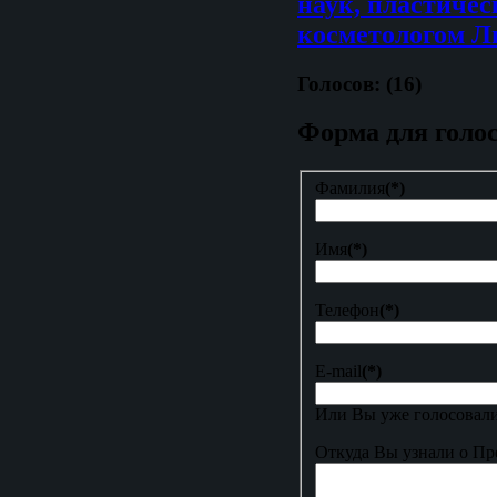
наук, пластичес
косметологом Л
Голосов: (16)
Форма для голо
Фамилия
(*)
Имя
(*)
Телефон
(*)
E-mail
(*)
Или Вы уже голосовали
Откуда Вы узнали о Пр