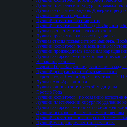
Лучший косметолог по контурной пластике
Лучший пластический хирург по маммопласти
Лучшая сеть фитнес клубов. Доверие и репут
Лучшая клиника подологии
Лучший стоматолог-реставратор
Лучший косметический бренд. Выбор потреби
Лучшая сеть стоматологических клиник
Лучшая программа о красоте и здоровье
Лучшая студия перманентного макияжа. Проф
Лучший косметолог по инъекционным метод
Лучший производитель волос для наращиван
Лучшая авторская методика в пластической х
Выбор потребителя
Персона Года. За лучшие достижения в модел
Лучший центр аппаратной косметологии
Персона года. Лучший врач косметолог ТОП 
Лучшая Anti-Age клиника
Лучшая клиника эстетической медицины
Прорыв Года
Лучший косметолог - по созданию естественн
Лучший пластический хирург по удалению ко
Лучшая авторская методика по безоперацион
Лучший психолог по семейным отношениям
Лучший косметолог по аппаратной косметоло
Лучший мастер перманентного макияжа