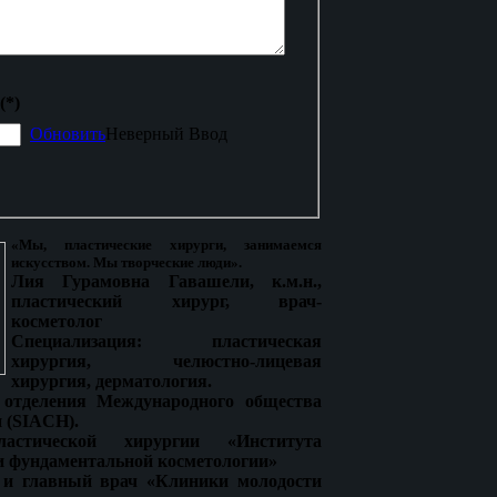
(*)
Обновить
Неверный Ввод
«Мы, пластические хирурги, занимаемся
искусством. Мы творческие люди».
Лия Гурамовна Гавашели, к.м.н.,
пластический хирург, врач-
косметолог
Специализация: пластическая
хирургия, челюстно-лицевая
хирургия, дерматология.
 отделения Международного общества
 (SIACH).
стической хирургии «Института
и фундаментальной косметологии»
 и главный врач «Клиники молодости