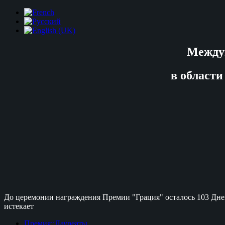
Между
в области
До церемонии награждения Премии "Грация" осталось
103 Дне
истекает
Премия::Лауреаты