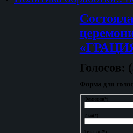
Cостояла
церемон
«ГРАЦИ
Голосов: (
Форма для голо
Фамилия
(*)
Имя
(*)
Телефон
(*)