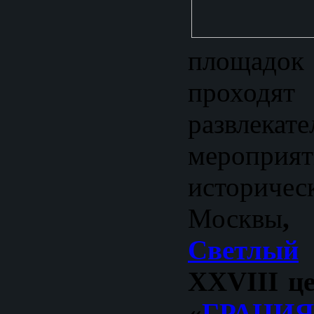
площадо
прохо
развлекат
мероп
историч
Москвы
,
Светлый
ХXVI
II
це
«
ГРАЦИЯ