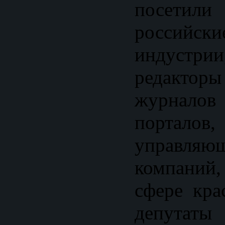
посетили
российски
индуст
редакто
журнало
порталов
управля
компаний
сфере кра
депутаты 