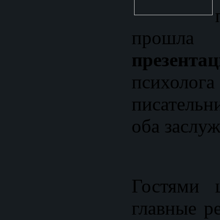
прошла
презентац
псих
писатель
оба заслуж
Гостями 
главные р