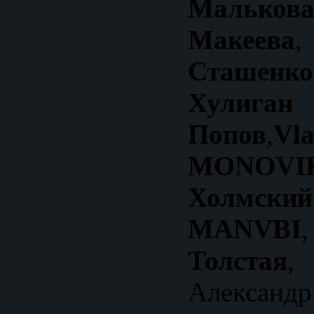
Малькова
Макеева
Сташен
Хули
Попов
,
MONOVI
Холмский
MANVBI
Толстая
,
Александр