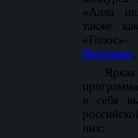
«Алла ищ
также ка
«Гол
Нестеров
.
Ярка
программа
в себя вы
российско
ни