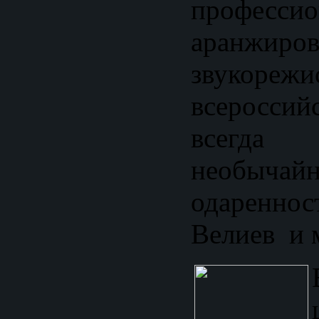
професси
аранжиро
звукореж
всероссий
всегд
необычай
одаренно
Велиев и 