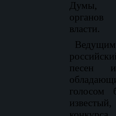
Думы, п
органов 
власти.
Ведущим 
российск
песен и
облада
голосом 
известый,
конкурса