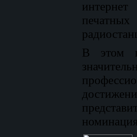
интерн
печатных
радиостан
В этом г
значитель
профессио
достижен
предста
номинация