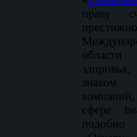
праву сч
престижн
Междунар
област
здоровь
знаком 
компаний
сфере be
подобно