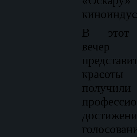
«Оскар
киноиндус
В этот 
вечер 
представ
красот
получил
профессио
достиже
голосован