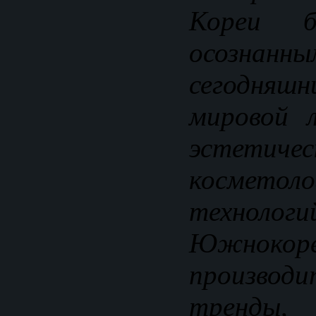
Кореи б
осозн
сегодня
мировой 
эстетиче
косметоло
технологи
Южнокоре
произво
тренды