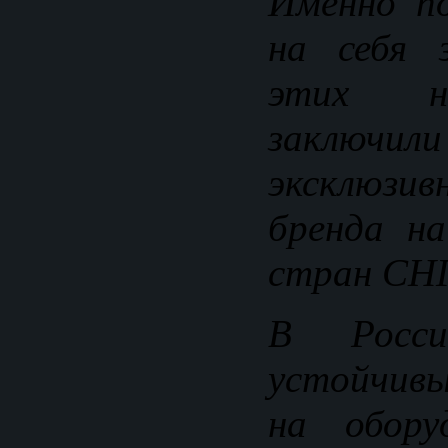
Именно п
на себя 
этих н
заключил
эксклюзив
бренда на
стран СНГ
В Росс
устойчив
на обору