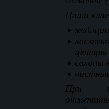
сегменте (
Наши кли
медицин
космето
центры
салоны 
частные
При э
отметит