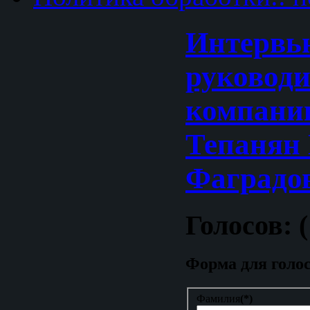
Интервь
руковод
компани
Тепанян 
Фаградо
Голосов: (
Форма для голо
Фамилия
(*)