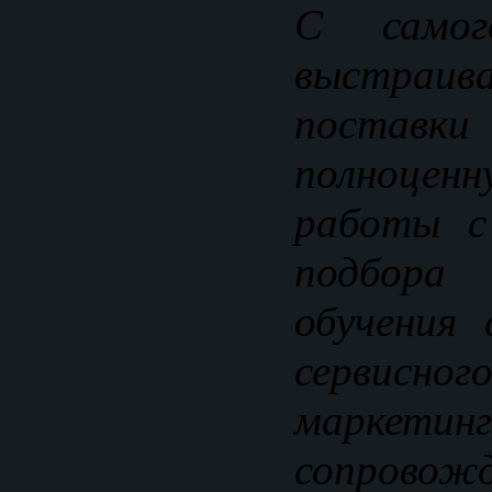
С само
выстраив
поставки 
полноце
работы с
подбора
обучения 
сервисног
маркетинг
сопровожд