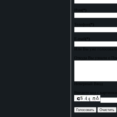
Имя
(*)
Телефон
(*)
E-mail
(*)
Или Вы уже голосовали
Откуда Вы узнали о Пр
Неверный Ввод
Введите код с картинки