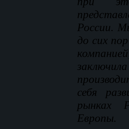
при э
представ
России. М
до сих пор
компан
заключил
производи
себя раз
рынках 
Европы.