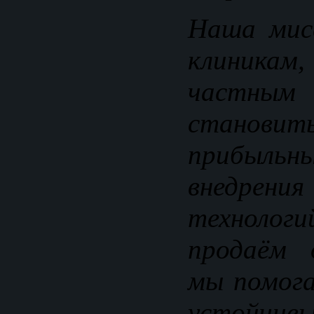
Наша мис
клиника
частным
становит
прибыль
внедрени
технологи
продаём 
мы помог
устойчив