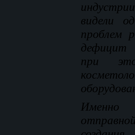
индустр
видели о
проблем 
дефицит 
при это
косметоло
оборудова
Именно
отправн
создания