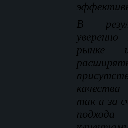
эффективн
В резу
уверенно 
рынке 
расши
присутств
качества
так и за 
подход
клиентами