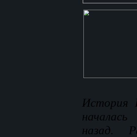
История 
началась
назад. Р