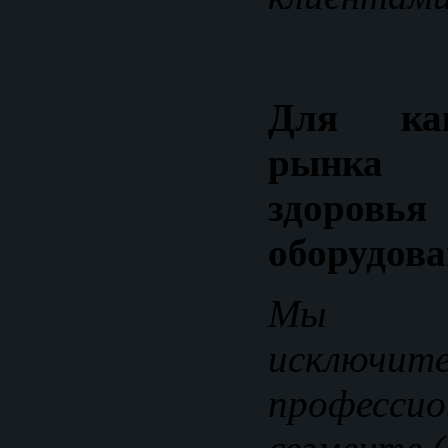
Для как
рынка
здор
оборудова
Мы р
исклю
профессио