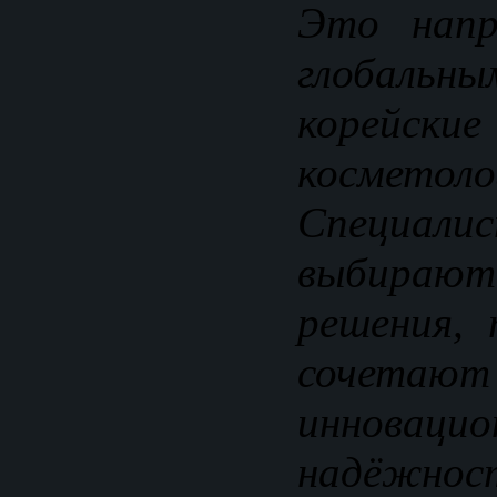
Это напр
глобальн
корейски
косметоло
Специал
выбираю
решения,
сочет
инновацио
надёжно