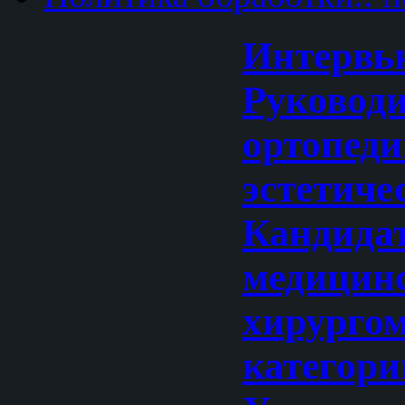
Интервь
Руковод
ортопеди
эстетиче
Кандида
медицинс
хирурго
категори