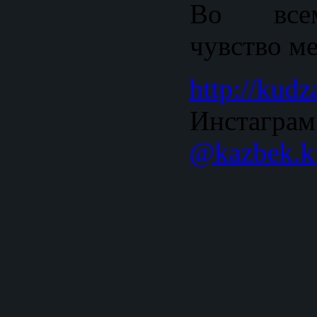
Во все
чувство м
http://kudz
Инстаграм
@kazbek.k