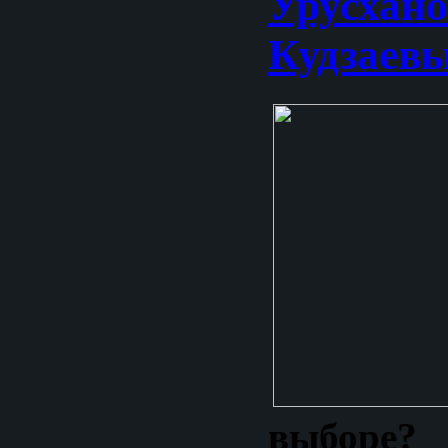
Урусхан
Кудзаев
выборе?