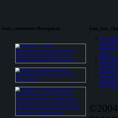
icon_comments Интервью
icon_bar_ch
19-21 ноя
крупнейш
развитию 
2019"!
Премия Гр
День откр
Премия Гр
выставки
Первая ме
красоты и
представл
©2004