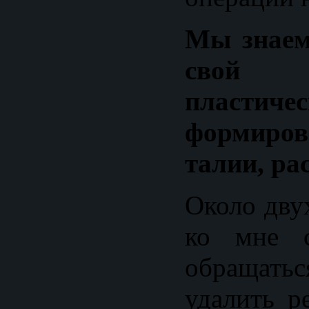
Мы знаем,
свой
пластиче
формир
талии, ра
Около двух
ко мне с
обращать
удалить р