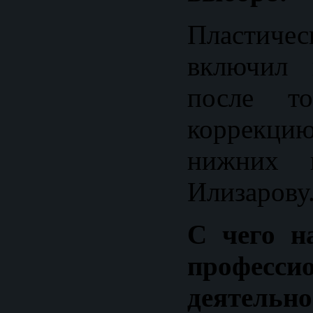
Пластиче
включил 
после то
коррекци
нижних к
Илизарову
С чего н
професси
деятельно