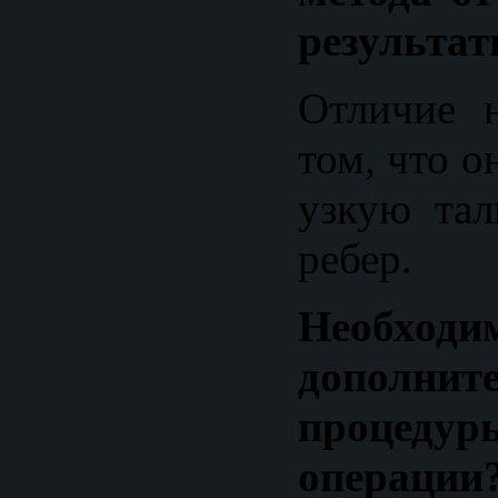
результат
Отличие 
том, что о
узкую тал
ребер.
Необходи
дополнит
проце
операции