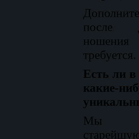
Дополнит
после 
ношени
требуется.
Есть ли в
какие-н
уникальн
Мы оп
старей