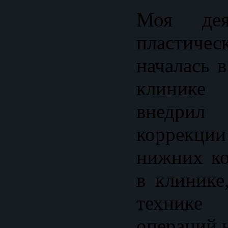
Моя деят
пластиче
началась 
клинике 
внедри
коррекци
нижних ко
в клинике
технике
операций н