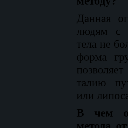
методу?
Данная оп
людям с 
тела не бо
форма гр
позволяе
талию пу
или липос
В чем о
метода от