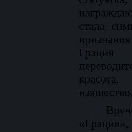
награжда
стала сим
признания
Граци
переводит
красот
изящество
Вруче
«Грация», 