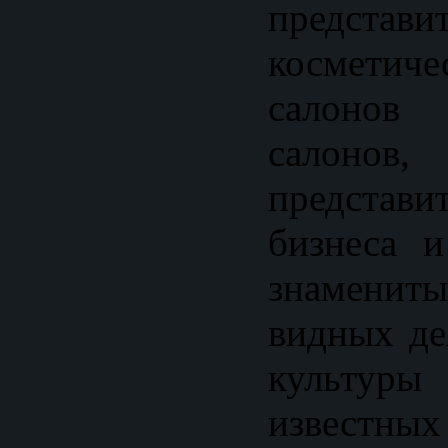
представи
косметич
салонов
салон
предста
бизнеса и
знаменит
видных де
культуры
известны