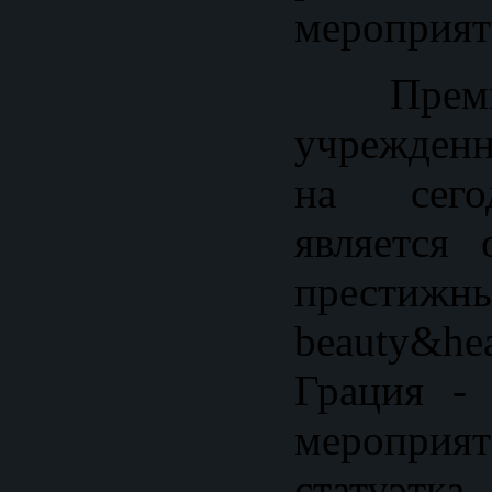
мероприя
Премия
учрежденн
на сего
является
престижны
beauty&h
Грация - 
мероприя
статуэ