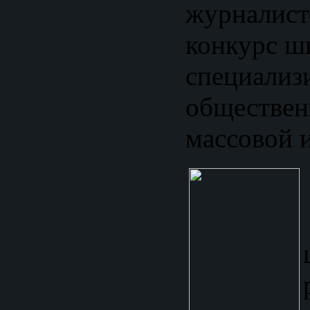
журналис
конкурс ш
специали
обществен
массовой 