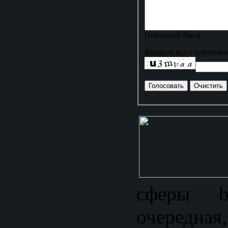
Неверный Ввод
Введите код с картинки
сферы be
очеред