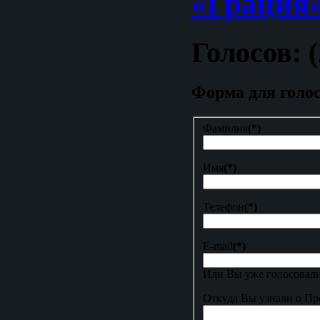
«Грация»
Голосов: (
Форма для голо
Фамилия
(*)
Имя
(*)
Телефон
(*)
E-mail
(*)
Или Вы уже голосовали
Откуда Вы узнали о Пр