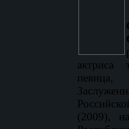
актриса 
певица,
Заслуже
Российс
(2009), н