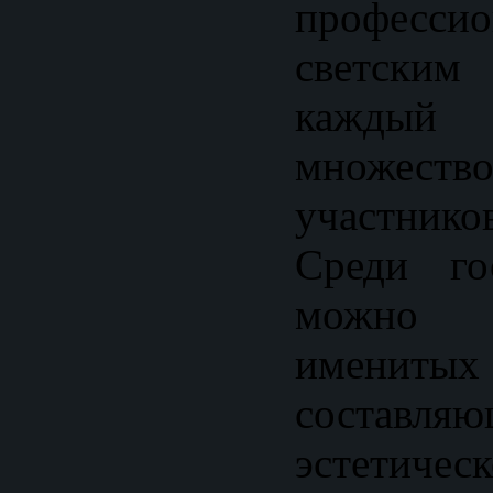
професси
светским
каждый 
множес
участник
Среди го
можно в
именит
состав
эстетиче