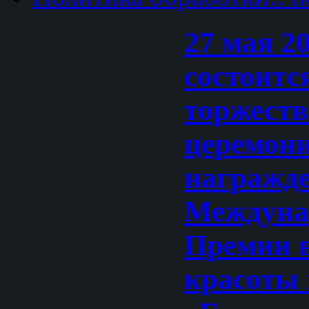
27 мая 2
состоитс
торжест
церемон
награжд
Междуна
Премии в
красоты 