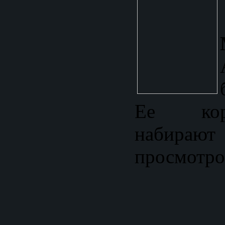
Ее кор
набира
просмотро