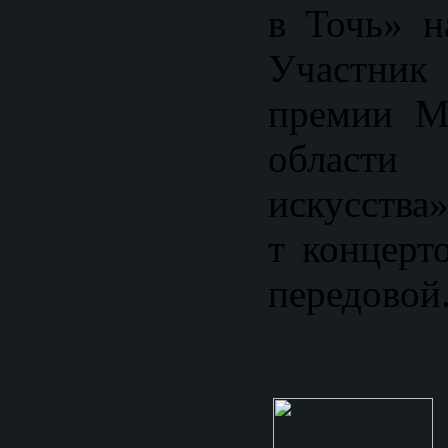
в Точь» н
Участник
премии М
област
искусства»
т концерт
передовой