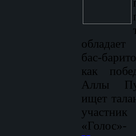
обладает
бас-барит
как побе
Аллы Пу
ищет тала
учас
«Гол