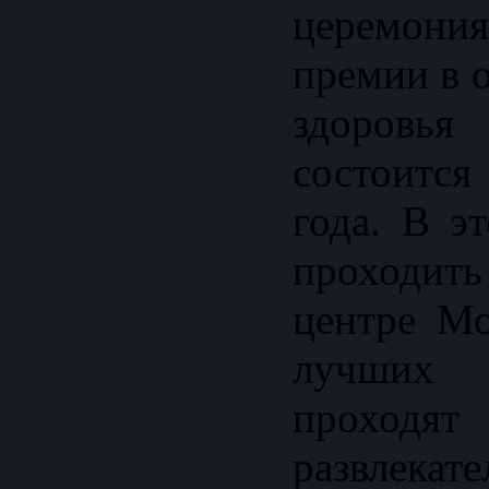
церемо
премии в 
здоров
состоитс
года. В э
проходить
центре М
лучших 
прохо
развлекат