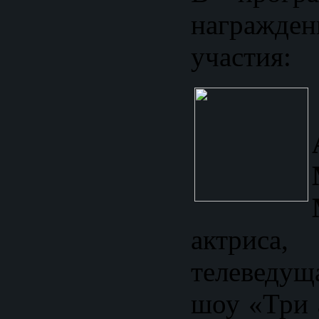
награж
участия:
актрис
телеведу
шоу «Три 