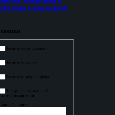
бщества Микролайф в
вой Яной Геннадьевной
сования
Введите Вашу фамилию
Введите Ваше имя
Введите номер телефона
Не верный формат email.
 в этой номинации.
емии «Грация»: