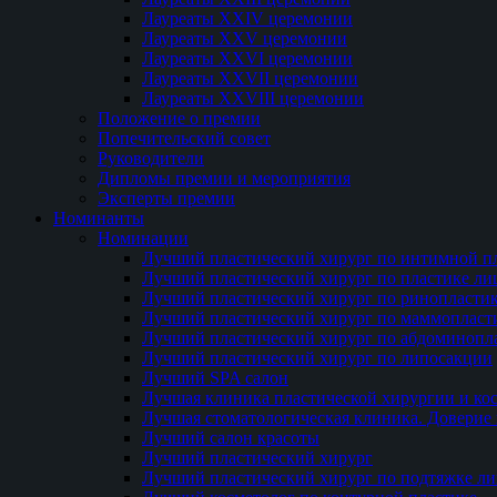
Лауреаты XXIV церемонии
Лауреаты XXV церемонии
Лауреаты XXVI церемонии
Лауреаты XXVII церемонии
Лауреаты XXVIII церемонии
Положение о премии
Попечительский совет
Руководители
Дипломы премии и мероприятия
Эксперты премии
Номинанты
Номинации
Лучший пластический хирург по интимной п
Лучший пластический хирург по пластике ли
Лучший пластический хирург по ринопласти
Лучший пластический хирург по маммопласт
Лучший пластический хирург по абдоминопл
Лучший пластический хирург по липосакции
Лучший SPA салон
Лучшая клиника пластической хирургии и ко
Лучшая стоматологическая клиника. Доверие 
Лучший салон красоты
Лучший пластический хирург
Лучший пластический хирург по подтяжке ли