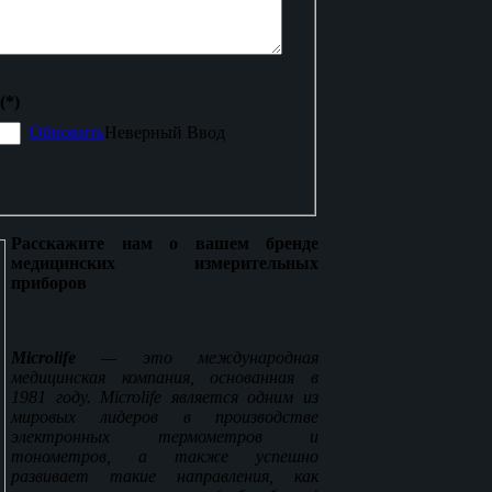
(*)
Обновить
Неверный Ввод
Расскажите нам о вашем бренде
медицинских измерительных
приборов
Microlife
— это международная
медицинская компания, основанная в
1981 году. Microlife является одним из
мировых лидеров в производстве
электронных термометров и
тонометров, а также успешно
развивает такие направления, как