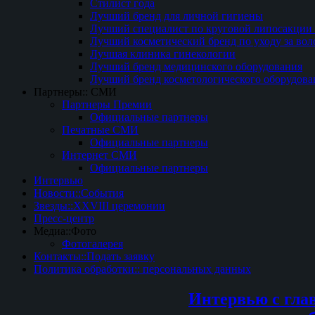
Стилист года
Лучший бренд для личной гигиены
Лучший специалист по круговой липосакции 
Лучший косметический бренд по уходу за вол
Лучшая клиника гинекологии
Лучший бренд медицинского оборудования
Лучший бренд косметологического оборудова
Партнеры:: СМИ
Партнеры Премии
Официальные партнеры
Печатные СМИ
Официальные партнеры
Интернет СМИ
Официальные партнеры
Интервью
Новости::События
Звезды::XXVIII церемонии
Пресс-центр
Медиа::Фото
Фотогалерея
Контакты::Подать заявку
Политика обработки:: персональных данных
Интервью с гла