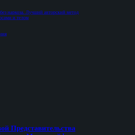
без наркоза. Лучший авторский метод
осами и телом
ния
вой Представительства