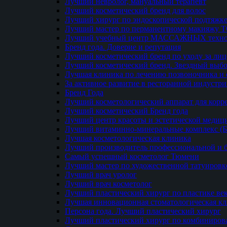
Лучший невролог, мануальный терапевт
Лучший косметический бренд для волос
Лучший хирург по эндоскопической подтяжке
Лучший мастер по перманентному макияжу 
Лучший учебный центр МАССАЖНЫХ техно
Бренд года. Доверие и репутация
Лучший косметический бренд по уходу за ли
Лучший косметический бренд. Звездный выб
Лучшая клиника по лечению позвоночника и 
За активное развитие в ресторанной индустр
Бренд Года
Лучший косметологический аппарат для кор
Лучший косметический Бренд года
Лучший центр красоты и эстетической меди
Лучший витаминно-минеральные комплекс (
Лучшая косметологическая клиника
Лучший производитель профессиональной и б
Самый успешный косметолог Тюмени
Лучший мастер по художественной татуировк
Лучший врач уролог
Лучший врач косметолог
Лучший пластический хирург по пластике ве
Лучшая инновационная стоматологическая к
Персона года. Лучший пластический хирург
Лучший пластический хирург по комбиниро