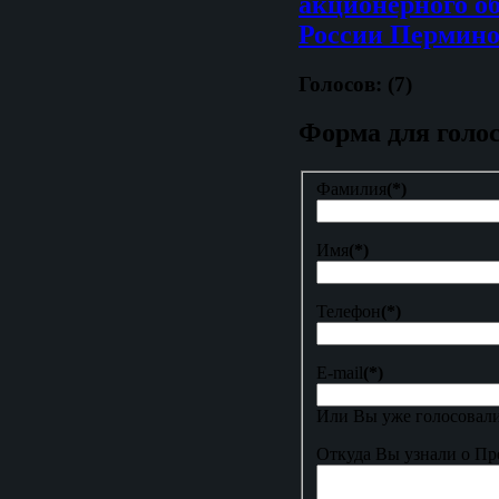
акционерного о
России Пермино
Голосов: (7)
Форма для голо
Фамилия
(*)
Имя
(*)
Телефон
(*)
E-mail
(*)
Или Вы уже голосовали
Откуда Вы узнали о Пр