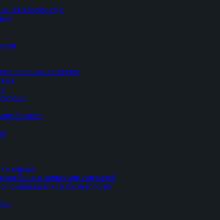
ке. Открытие года
ация
теля
ессионализм и качество
икам
ия
ирургии
ьном бизнесе
50
ого образа
мков Биша и коррекции слизистой
ной ринопластике в косметологии
гии