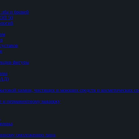
 лба и бровей
ТОП 50
логий
цом
ор
суставов
ии
рекции фигуры
цины
БАД)
ытовой химии, чистящих и моющих средств и косметических ср
е и перманентному макияжу
к
линика
ванному омоложению лица