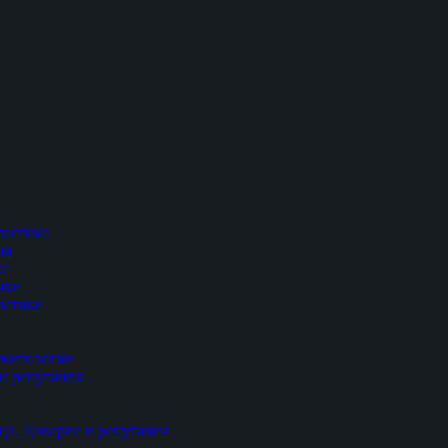
ластике
ца
ке
ике
астике
сметологии
и репутация
ца. Доверие и репутация