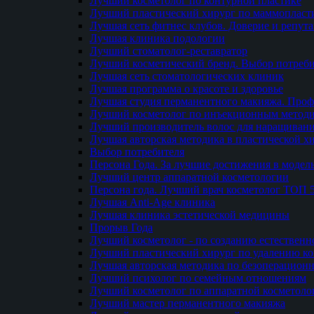
Лучший косметолог по контурной пластике
Лучший пластический хирург по маммопласти
Лучшая сеть фитнес клубов. Доверие и репут
Лучшая клиника подологии
Лучший стоматолог-реставратор
Лучший косметический бренд. Выбор потреби
Лучшая сеть стоматологических клиник
Лучшая программа о красоте и здоровье
Лучшая студия перманентного макияжа. Проф
Лучший косметолог по инъекционным метод
Лучший производитель волос для наращиван
Лучшая авторская методика в пластической х
Выбор потребителя
Персона Года. За лучшие достижения в модел
Лучший центр аппаратной косметологии
Персона года. Лучший врач косметолог ТОП 
Лучшая Anti-Age клиника
Лучшая клиника эстетической медицины
Прорыв Года
Лучший косметолог - по созданию естественн
Лучший пластический хирург по удалению ко
Лучшая авторская методика по безоперацион
Лучший психолог по семейным отношениям
Лучший косметолог по аппаратной косметоло
Лучший мастер перманентного макияжа