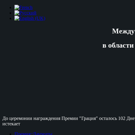
Между
в области
До церемонии награждения Премии "Грация" осталось
102 Дне
истекает
Премия::Лауреаты