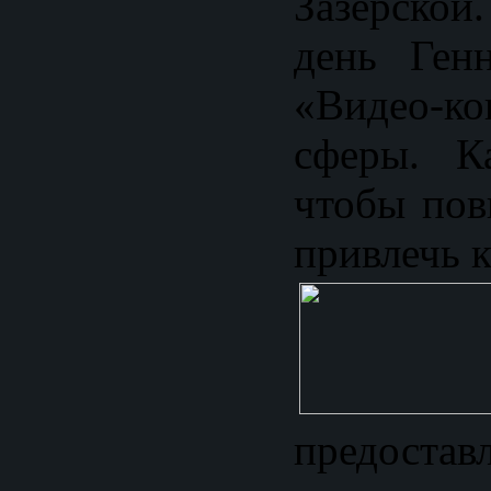
Зазерской
день Ген
«Видео-ко
сферы. Ка
чтобы пов
привлечь 
предостав