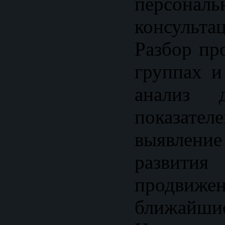
персональ
консульта
Разбор пр
группах и
анализ д
показат
выявлени
развития
продв
ближайшие