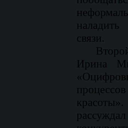
неформаль
наладит
связи.
Второй 
Ирина Ми
«Оцифр
процес
красоты»
рассуждал
конкурент