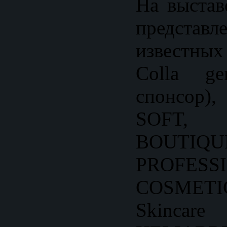
На выстав
представл
известны
Colla ge
спонсор
SOFT
BOUTIQU
PROFESS
COSMET
Skinc