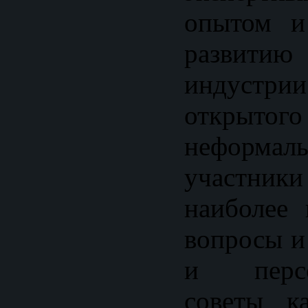
опытом и
развит
индустр
открыто
неформал
участник
наиболее
вопросы и
и персон
советы ка