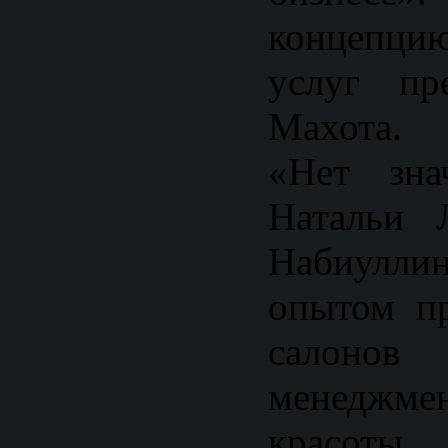
концепци
услуг пр
Махота. 
«Нет зна
Натальи 
Набиулли
опытом пр
салонов 
менеджме
красот