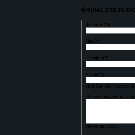
Форма для голо
Фамилия
(*)
Имя
(*)
Телефон
(*)
E-mail
(*)
Или Вы уже голосовали
Откуда Вы узнали о Пр
Неверный Ввод