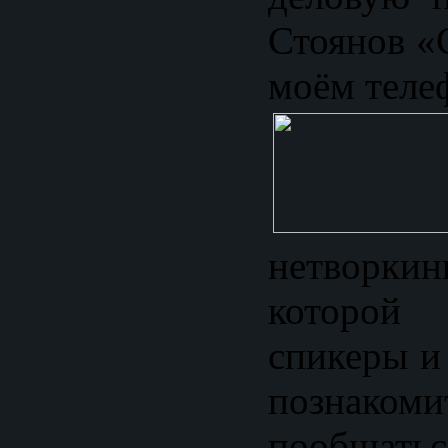
Стоянов «
моём теле
нетворкин
которо
спикеры и
позна
пообщатьс