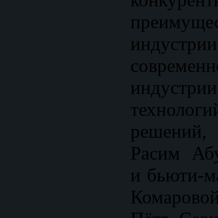
преимущ
индуст
совреме
индустрии
технологи
решений
Расим Аб
и бьюти-м
Комарово