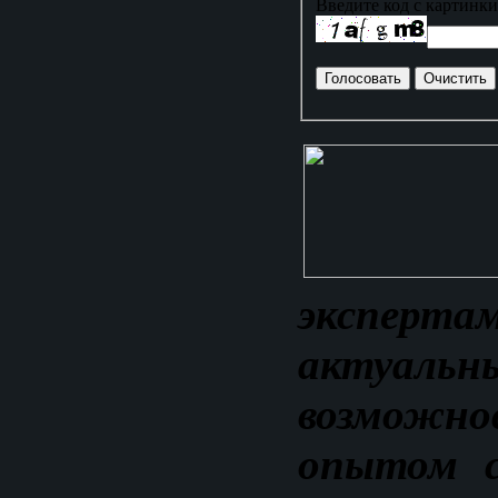
Введите код с картинки
экспе
актуал
возможно
опытом с