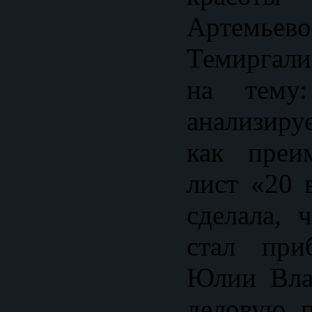
Артемь
Темиргал
на тему:
анализиру
как преи
лист «20 
сделала, 
стал при
Юлии Вла
деловую 