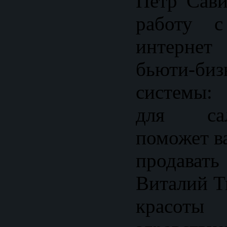
Пётр Сави
работу с
интернет
бьюти-б
системы:
для са
поможет в
продава
Виталий Т
красот