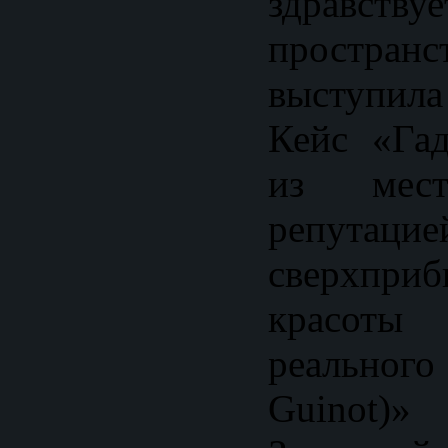
здравств
простран
выступил
Кейс «Гад
из мес
репута
сверхпри
красоты
реального
Guinot)