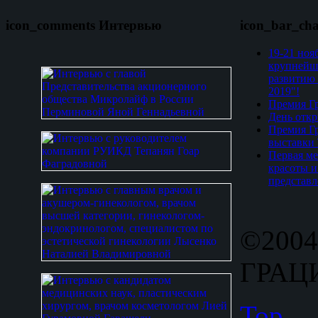
icon_comments Интервью
icon_bar_ch
19-21 ноя
крупнейш
развитию 
2019"!
Премия Гр
День откр
Премия Гр
выставки
Первая ме
красоты и
представл
©2004
ГРАЦИ
Top