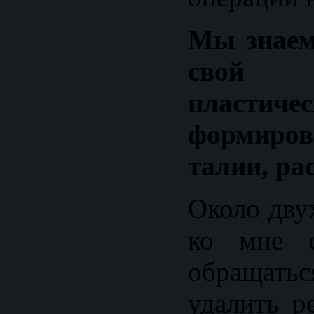
Мы знаем,
свой
пластиче
формир
талии, ра
Около двух
ко мне с
обращать
удалить р