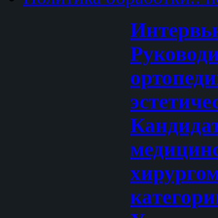
Интервь
Руковод
ортопеди
эстетиче
Кандида
медицинс
хирурго
категори