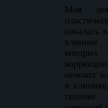
Моя деят
пластиче
началась 
клинике 
внедри
коррекци
нижних ко
в клинике
технике
операций н