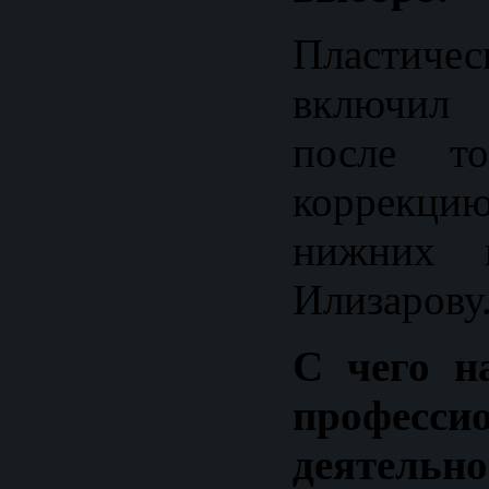
Пластиче
включил 
после то
коррекци
нижних к
Илизарову
С чего н
професси
деятельно