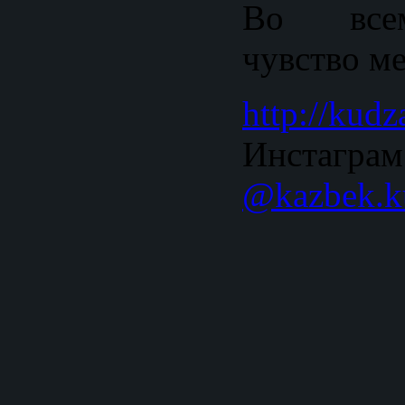
Во все
чувство м
http://kudz
Инстаграм
@kazbek.k