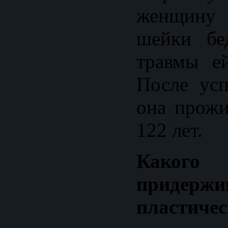
женщину
шейки бе
травмы е
После ус
она прожи
122 лет.
Какого
придер
пластичес