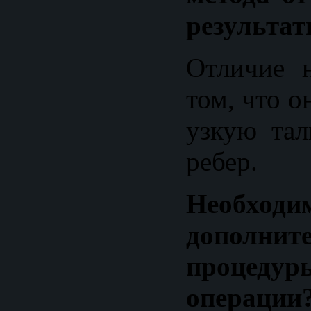
результат
Отличие 
том, что о
узкую тал
ребер.
Необходи
дополнит
проце
операции