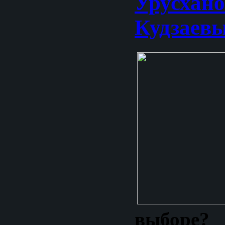
Урусхан
Кудзаев
выборе?