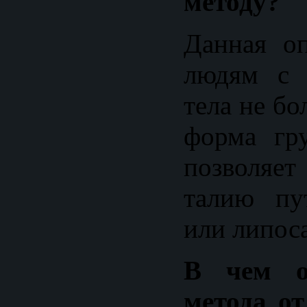
методу?
Данная оп
людям с 
тела не бо
форма гр
позволяе
талию пу
или липос
В чем о
метода от