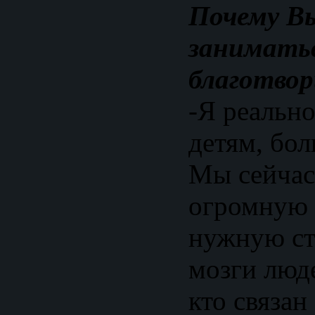
Почему В
занимать
благотво
-Я реальн
детям, бо
Мы сейчас
огромную 
нужную ст
мозги люде
кто связан