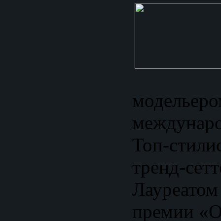
модельеро
междунаро
Топ-стили
тренд-сетт
Лауреатом
премии «О