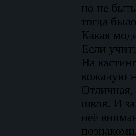
но не быт
тогда было
Какая мод
Если учить
На кастинг
кожаную ж
Отличная,
швов. И за
неё внима
познакомил