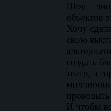
Шоу – лиш
объектов э
Хочу сдел
свою выст
альтернати
создать б
театр, в г
миллионни
проводить
И чтобы вс