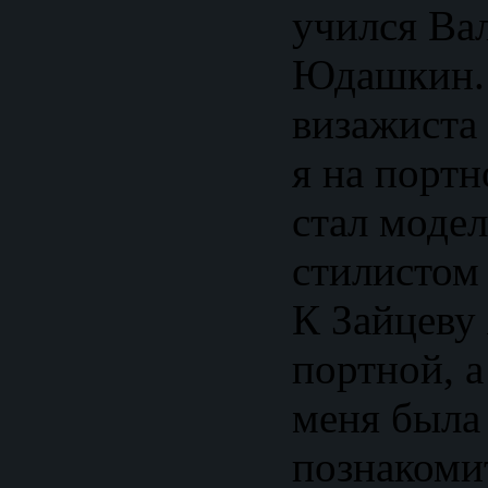
учился Ва
Юдашкин. 
визажиста 
я на портн
стал модел
стилистом
К Зайцеву 
портной, а
меня была
познакоми