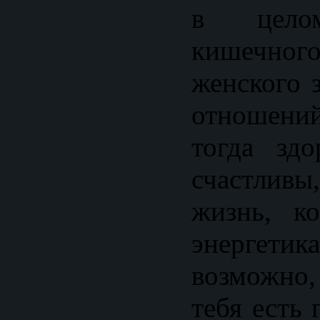
в целом
кишечн
женского 
отношений
тогда зд
счастливы,
жизнь, к
энерге
возможно
тебя есть 