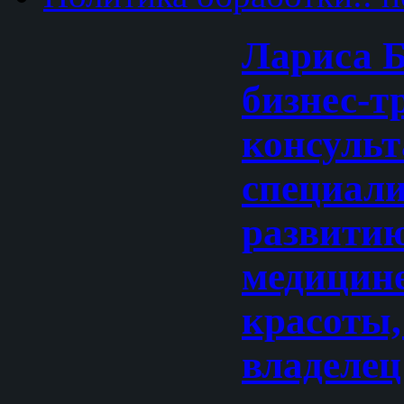
Лариса Б
бизнес-т
консульт
специали
развитию
медицине
красоты,
владеле