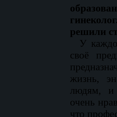
образов
гинеко
решили с
У каждог
своё пред
предназн
жизнь, эн
людям, и
очень нра
что профес