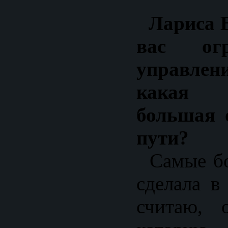
Лариса В
вас ог
управлен
какая 
большая 
пути?
Самые бо
сделала в
считаю, 