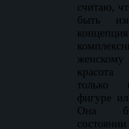
считаю, ч
быть изн
концепция
комплек
женскому
красота 
только 
фигуре ил
Она ба
состоянии