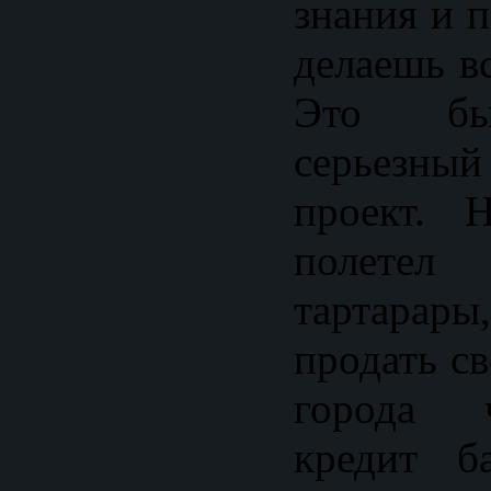
знания и п
делаешь в
Это бы
серьезный
проект. 
полете
тартарар
продать с
города 
кредит б