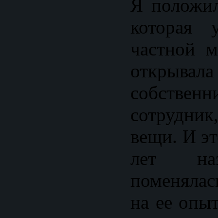
Я положил
которая 
частной м
открывала
собственн
сотрудни
вещи. И э
лет наз
поменялас
на ее опыт