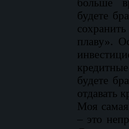
больше в
будете бр
сохранит
плаву». О
инвест
кредитные
будете бр
отдавать к
Моя самая
– это неп