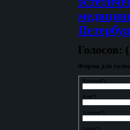
эстетиче
медицин
Петербур
Голосов: (
Форма для голо
Фамилия
(*)
Имя
(*)
Телефон
(*)
E-mail
(*)