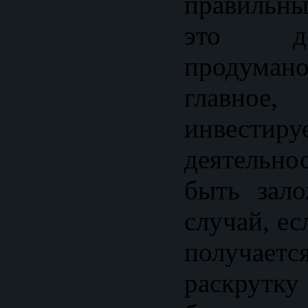
правильны
это д
продумано
главно
инвестир
деятельно
быть зал
случай, ес
получа
раскрутк