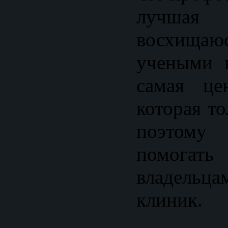
лучшая
восхища
учеными 
самая це
которая т
поэтому
помога
владельц
клиник.