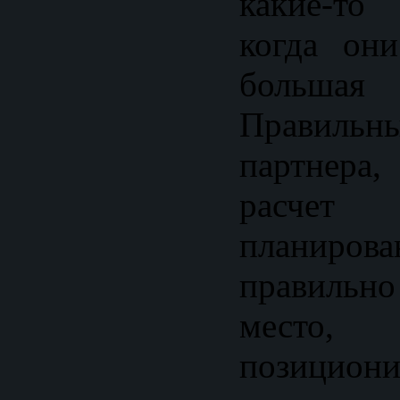
какие-т
когда он
больша
Правил
партнер
расчет
планирова
правиль
место,
позициони