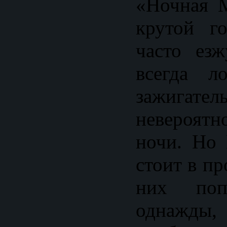
«Ночная 
крутой г
часто ез
всегда л
зажигате
невероят
ночи. Но
стоит в пр
них по
однажды,