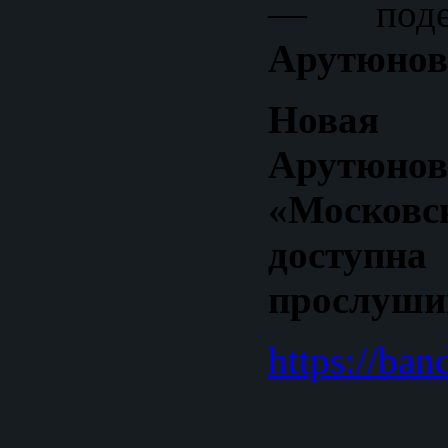
— под
Арутюнов
Новая 
Арутюн
«Московс
дост
прослушив
https://ba