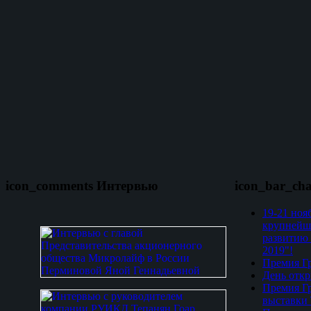
icon_comments Интервью
icon_bar_ch
19-21 ноя
крупнейш
развитию 
2019"!
Премия Гр
День откр
Премия Гр
выставки