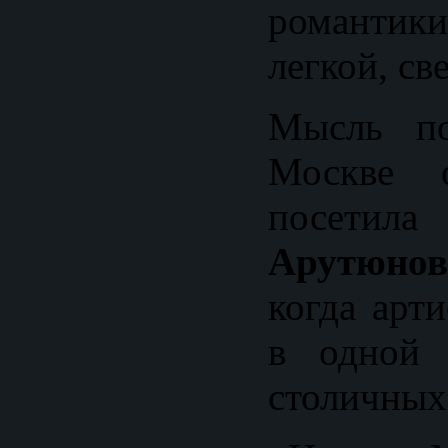
романтик
легкой, св
Мысль по
Москве о
посе
Арутюнов
когда арт
в одной 
столичных