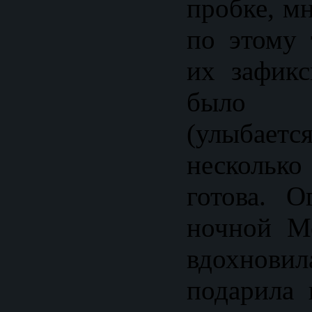
пробке, м
по этому 
их зафикс
было 
(улыбаетс
несколько
готова. О
ночной Мо
вдохно
подарила 