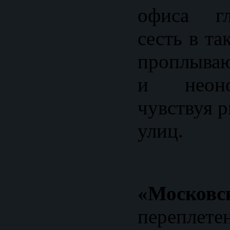
офиса гл
сесть в та
проплыва
и неоно
чувствуя 
улиц.
«Московс
перепле