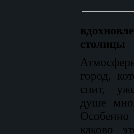
вдохнов
столицы
Атмосфер
город, ко
спит, уж
душе мно
Особенно 
каково э