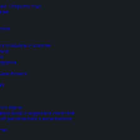
ке. Открытие года
ация
теля
ессионализм и качество
икам
ия
ирургии
ьном бизнесе
50
ого образа
мков Биша и коррекции слизистой
ной ринопластике в косметологии
гии