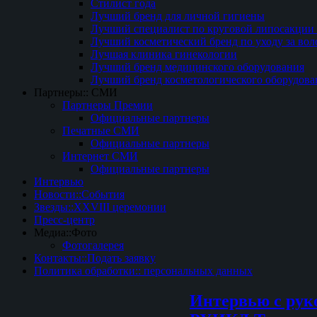
Стилист года
Лучший бренд для личной гигиены
Лучший специалист по круговой липосакции 
Лучший косметический бренд по уходу за вол
Лучшая клиника гинекологии
Лучший бренд медицинского оборудования
Лучший бренд косметологического оборудова
Партнеры:: СМИ
Партнеры Премии
Официальные партнеры
Печатные СМИ
Официальные партнеры
Интернет СМИ
Официальные партнеры
Интервью
Новости::События
Звезды::XXVIII церемонии
Пресс-центр
Медиа::Фото
Фотогалерея
Контакты::Подать заявку
Политика обработки:: персональных данных
Интервью с рук