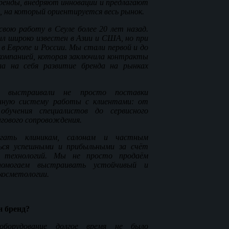
ренды, внедряют инновации и предлагают
, на который ориентируется весь рынок.
вою работу в Сеуле более 20 лет назад.
ыл широко известен в Азии и США, но при
в Европе и России. Мы стали первой и до
 компанией, которая заключила контракты
ла на себя развитие бренда на рынках
 выстраивали не просто поставки
енную систему работы с клиентами: от
бучения специалистов до сервисного
гового сопровождения.
ать клиникам, салонам и частным
ься успешными и прибыльными за счёт
х технологий. Мы не просто продаём
омогаем выстраивать устойчивый и
косметологии.
н бренд?
борудование долгое время не было