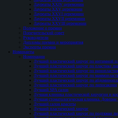
Лауреаты XXIV церемонии
Лауреаты XXV церемонии
Лауреаты XXVI церемонии
Лауреаты XXVII церемонии
Лауреаты XXVIII церемонии
Положение о премии
Попечительский совет
Руководители
Дипломы премии и мероприятия
Эксперты премии
Номинанты
Номинации
Лучший пластический хирург по интимной п
Лучший пластический хирург по пластике ли
Лучший пластический хирург по ринопласти
Лучший пластический хирург по маммопласт
Лучший пластический хирург по абдоминопл
Лучший пластический хирург по липосакции
Лучший SPA салон
Лучшая клиника пластической хирургии и ко
Лучшая стоматологическая клиника. Доверие 
Лучший салон красоты
Лучший пластический хирург
Лучший пластический хирург по подтяжке ли