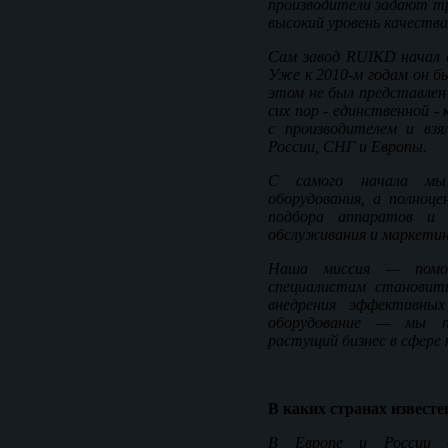
производители задают т
высокий уровень качества
Сам завод RUIKD начал с
Уже к 2010-м годам он б
этом не был представлен 
сих пор - единственной -
с производителем и взя
России, СНГ и Европы.
С самого начала мы
оборудования, а полноц
подбора аппаратов и о
обслуживания и маркетин
Наша миссия — помог
специалистам становит
внедрения эффективны
оборудование — мы п
растущий бизнес в сфере 
В каких странах известе
В Европе и России о