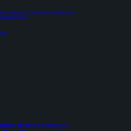
без наркоза. Лучший авторский метод
осами и телом
ния
оводителем компании