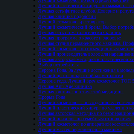
Лучший косметолог по контурной пластике
Лучший пластический хирург по маммопласти
Лучшая сеть фитнес клубов. Доверие и репут
Лучшая клиника подологии
Лучший стоматолог-реставратор
Лучший косметический бренд. Выбор потреби
Лучшая сеть стоматологических клиник
Лучшая программа о красоте и здоровье
Лучшая студия перманентного макияжа. Проф
Лучший косметолог по инъекционным метод
Лучший производитель волос для наращиван
Лучшая авторская методика в пластической х
Выбор потребителя
Персона Года. За лучшие достижения в модел
Лучший центр аппаратной косметологии
Персона года. Лучший врач косметолог ТОП 
Лучшая Anti-Age клиника
Лучшая клиника эстетической медицины
Прорыв Года
Лучший косметолог - по созданию естественн
Лучший пластический хирург по удалению ко
Лучшая авторская методика по безоперацион
Лучший психолог по семейным отношениям
Лучший косметолог по аппаратной косметоло
Лучший мастер перманентного макияжа