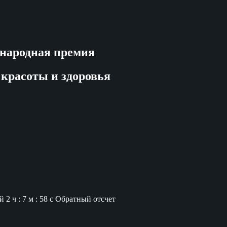
народная премия
 красоты и здоровья
й
2 ч : 7 м : 57 с
Обратный отсчет