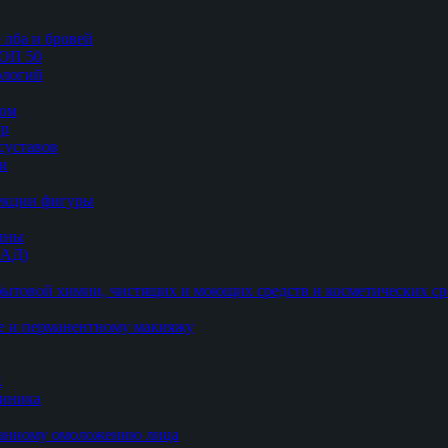
 лба и бровей
ТОП 50
логий
цом
ор
суставов
ии
рекции фигуры
цины
БАД)
ытовой химии, чистящих и моющих средств и косметических ср
е и перманентному макияжу
к
линика
ванному омоложению лица