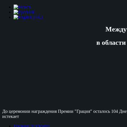
Между
в области
До церемонии награждения Премии "Грация" осталось
104 Дне
истекает
Премия::Лауреаты