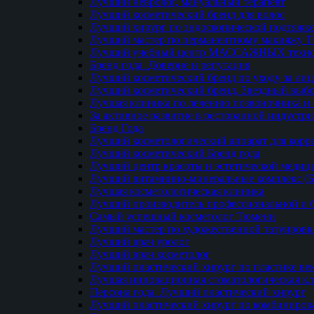
Лучший невролог, мануальный терапевт
Лучший косметический бренд для волос
Лучший хирург по эндоскопической подтяжке
Лучший мастер по перманентному макияжу 
Лучший учебный центр МАССАЖНЫХ техно
Бренд года. Доверие и репутация
Лучший косметический бренд по уходу за ли
Лучший косметический бренд. Звездный выб
Лучшая клиника по лечению позвоночника и 
За активное развитие в ресторанной индустр
Бренд Года
Лучший косметологический аппарат для кор
Лучший косметический Бренд года
Лучший центр красоты и эстетической меди
Лучший витаминно-минеральные комплекс (
Лучшая косметологическая клиника
Лучший производитель профессиональной и б
Самый успешный косметолог Тюмени
Лучший мастер по художественной татуировк
Лучший врач уролог
Лучший врач косметолог
Лучший пластический хирург по пластике ве
Лучшая инновационная стоматологическая к
Персона года. Лучший пластический хирург
Лучший пластический хирург по комбиниро