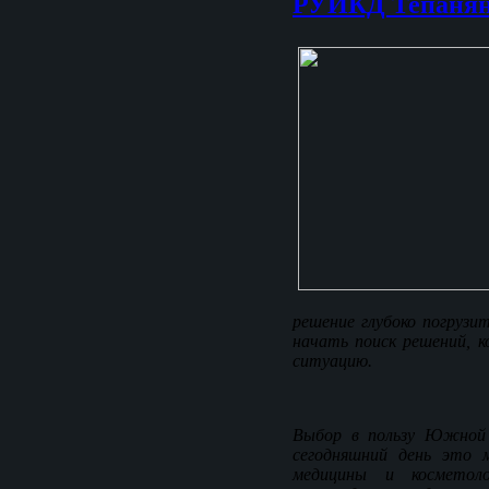
РУИКД Тепанян
решение глубоко погрузи
начать поиск решений, 
ситуацию.
Выбор в пользу Южной 
сегодняшний день это 
медицины и косметоло