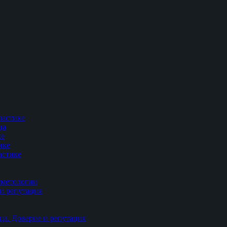
ластике
ца
ке
ике
астике
сметологии
и репутация
ца. Доверие и репутация