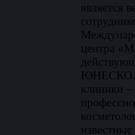
является 
сотрудник
Междунаро
центра «
действующ
ЮНЕСКО. 
клиники 
профессио
косметолог
известные