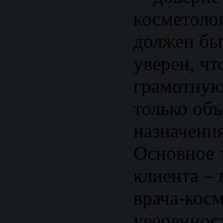
косметоло
должен бы
уверен, чт
грамотную
только об
назначени
Основное 
клиента –
врача-косм
уверенност