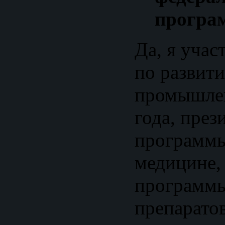
програ
Да, я уча
по развит
промышлен
года, през
программы
медицине, 
программы
препаратов