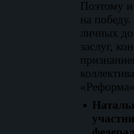
Поэтому и
на победу
личных до
заслуг, ко
признание
коллектив
«Реформа»
Наталья
участн
федера