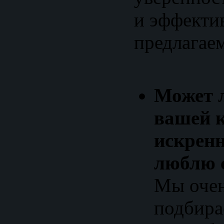
и эффекти
предлагае
Может 
вашей 
искренн
люблю 
Мы очен
подбира