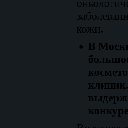
онкологич
заболевани
кожи.
В Москв
большо
космет
клиник
выдерж
конкур
Визитная 