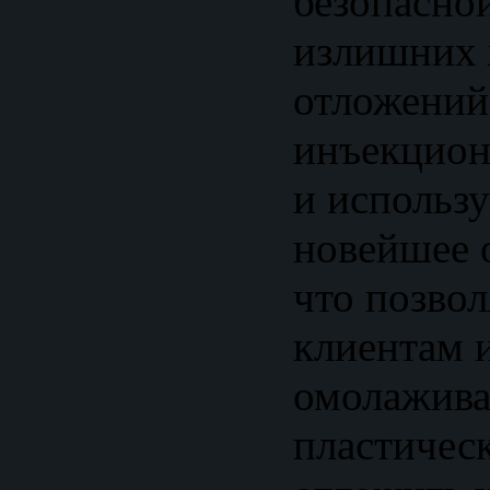
безопасно
излишних
отложений
инъекцион
и использ
новейшее 
что позво
клиентам 
омолажив
пластичес