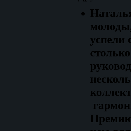
Наталья
молоды,
успели 
столько
руковод
нескол
коллек
гармон
Премию