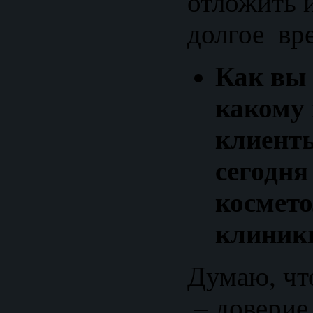
отложить и
долгое вр
Как вы 
какому
клиент
сегодня
космето
клиник
Думаю, что
– доверие 