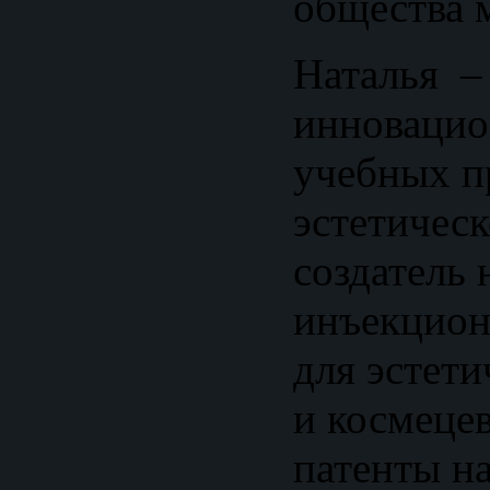
общества 
Наталья –
инновацио
учебных п
эстетичес
создатель
инъекцион
для эстет
и космецев
патенты на