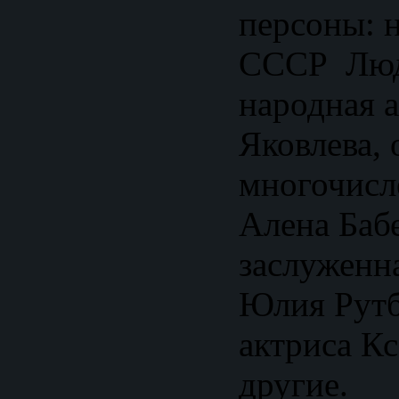
персоны: 
СССР Люд
народная 
Яковлева, 
многочисл
Алена Баб
заслуженн
Юлия Рутб
актриса К
другие.