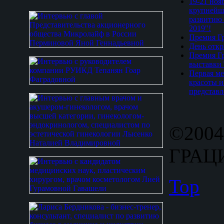
19-21 ноя
крупнейш
развитию 
2019"!
Премия Гр
День откр
Премия Гр
выставки
Первая ме
красоты и
представл
©2004
ГРАЦИ
Top