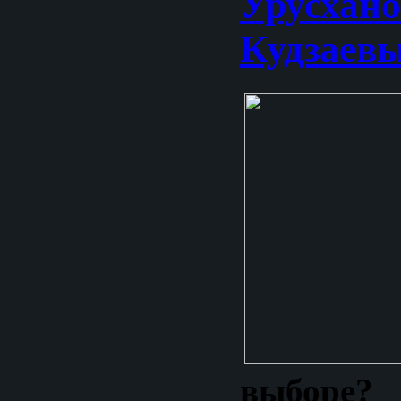
Урусхан
Кудзаев
выборе?