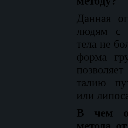
методу?
Данная оп
людям с 
тела не бо
форма гр
позволяе
талию пу
или липос
В чем о
метода от