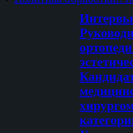
Интервь
Руковод
ортопеди
эстетиче
Кандида
медицинс
хирурго
категори