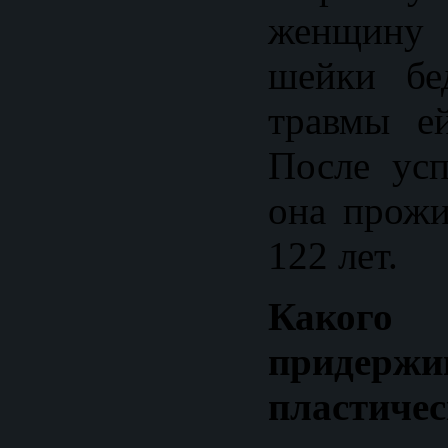
женщину
шейки бе
травмы е
После ус
она прожи
122 лет.
Какого
придер
пластичес