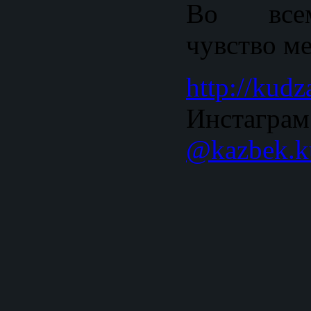
Во все
чувство м
http://kudz
Инстаграм
@kazbek.k