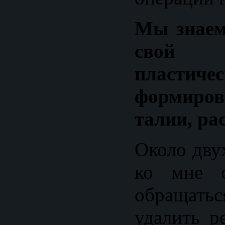
Мы знаем,
свой
пластиче
формир
талии, ра
Около двух
ко мне с
обращать
удалить р