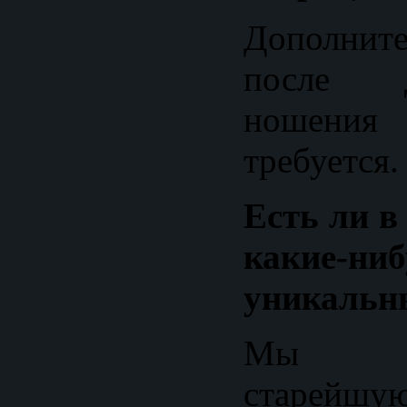
Дополнит
после 
ношени
требуется.
Есть ли в
какие-н
уникальн
Мы оп
старей