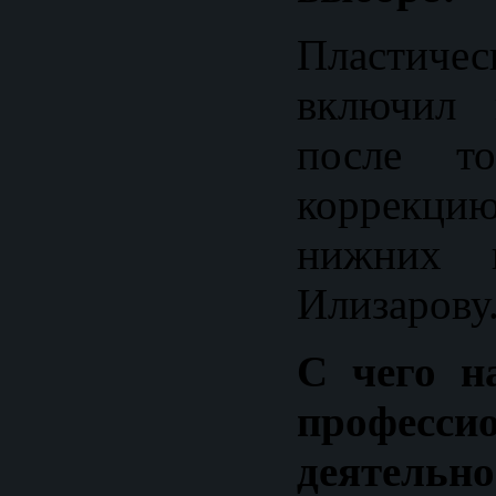
Пластиче
включил 
после то
коррекци
нижних к
Илизарову
С чего н
професси
деятельно