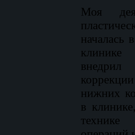
Моя деят
пластиче
началась 
клинике 
внедри
коррекци
нижних ко
в клинике
технике
операций н