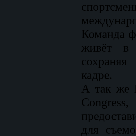
спортсм
междунар
Команда ф
живёт в 
сохраняя
кадре.
А так же 
Congre
предоста
для съем