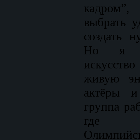
кадром”
выбрать у
создать 
Но я у
искусст
живую эн
актёры и
группа ра
где 
Олимпийс