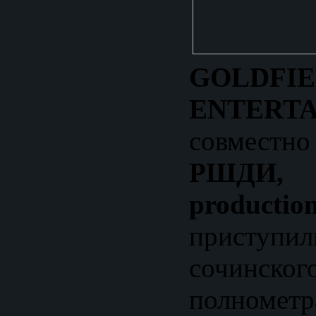
GOLDFI
ENTERT
совмест
РШДИ,
productio
приступ
сочинс
полнометр