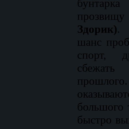
бунтарк
прозви
Здорик)
.
шанс проб
спорт, д
сбежать
прошлог
оказыв
большого 
быстро вы