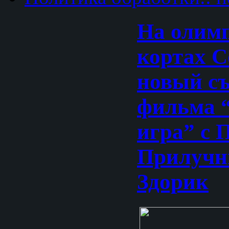
На олим
кортах С
новый с
фильма 
игра” с 
Прилучн
Здорик