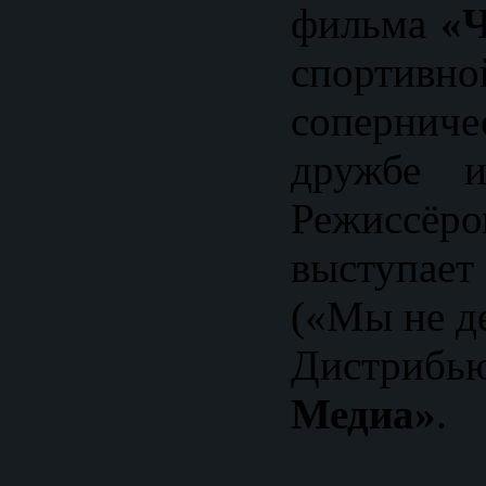
фильма
«Ч
спортив
соперниче
дружбе и
Режисс
выступае
(«Мы не де
Дистриб
Медиа»
.