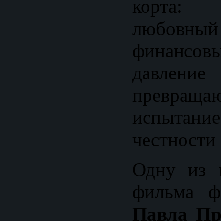
корта: с
любовный
финансо
давлен
превращ
испытан
честности 
Одну из 
фильма ф
Павла Пр