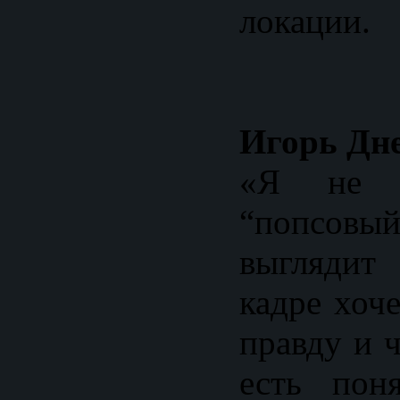
локации.
Игорь Дне
«Я не х
“попсовый
выгляди
кадре хоч
правду и 
есть поня