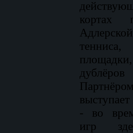
действую
кортах 
Адлерс
тенниса,
площадки
дублёро
Партнёро
выступает
- во вре
игр зде