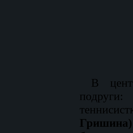
В центр
подруг
теннисис
Гришина)