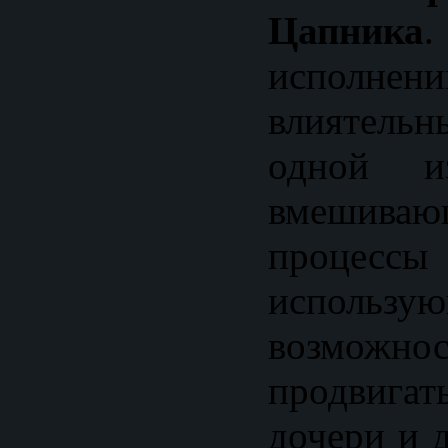
Цапника
.
исполнен
влиятельн
одной из
вмеши
процес
исполь
возмож
продвиг
дочери и д