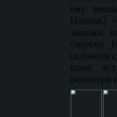
ему меша
Цапник) 
закалки, 
сторону 
пытается 
шанс ост
несмотря н