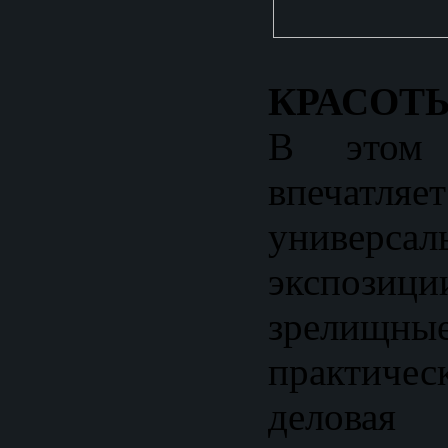
КРАСОТЫ
В этом 
впечатляет
универсал
экспози
зрелищны
практич
делова