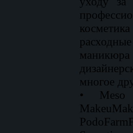
уходу за
профессио
космети
расходны
маникюр
дизайнерс
многое дру
• Meso R
MakeuMake
PodoFar