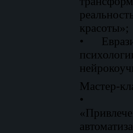
трансфо
реально
красоты»;
• Евраз
псих
нейрокоуч
Мастер-кл
• Мас
«Привлече
автомати