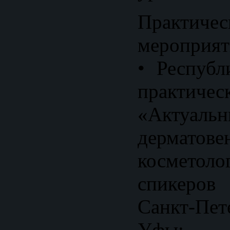
Практичес
мероприят
• Республ
практичес
«Актуал
дермато
косметоло
спикеро
Санкт-Пет
Уфы;