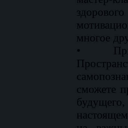
здоровог
мотиваци
многое дру
• При
Пространс
самопозн
сможете п
будущего
настоящем
на важны