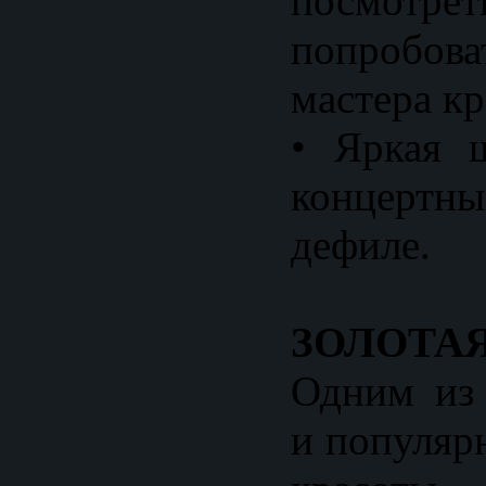
посмот
попробов
мастера кр
• Яркая 
концертн
дефиле.
ЗОЛОТА
Одним из
и популяр