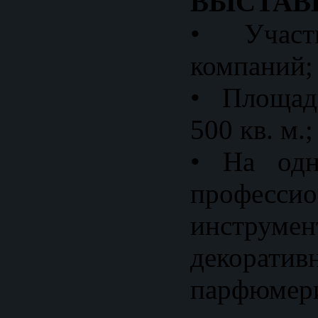
ВЫСТАВ
• Учас
компаний;
• Площад
500 кв. м.;
• На одн
профессио
инструмен
декорати
парфюмер