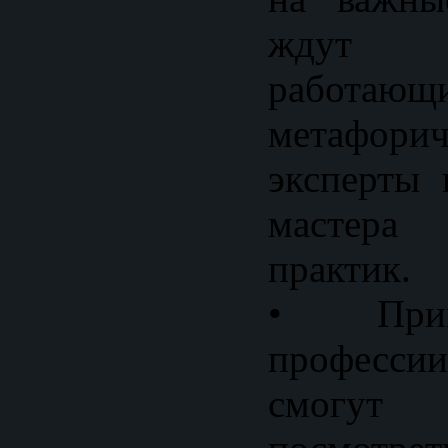
ждут к
рабо
метафорич
эксперты 
мастера 
практик.
• Прим
профессии
смогут