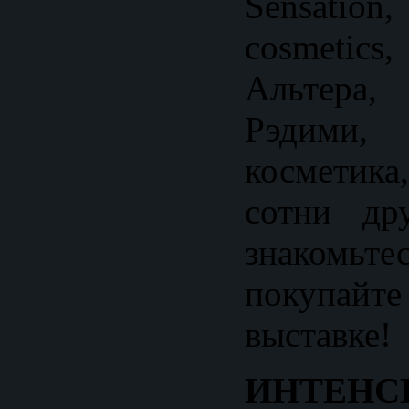
Sensati
cosmetic
Альтер
Рэдими
космети
сотни др
знакомьте
покупа
выставке!
ИНТЕ