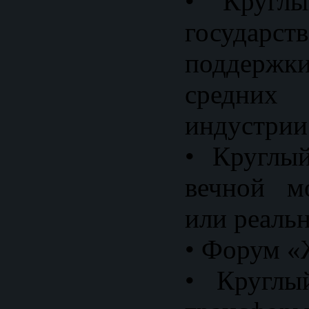
• Кругл
государст
поддер
средних
индустрии
• Круглы
вечной мо
или реальн
• Форум «
• Круглы