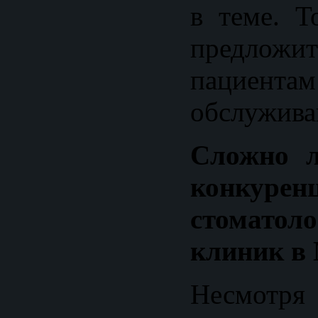
в теме. Т
предло
пациента
обслужива
Сложно л
конкур
стоматоло
клиник в
Несмотря