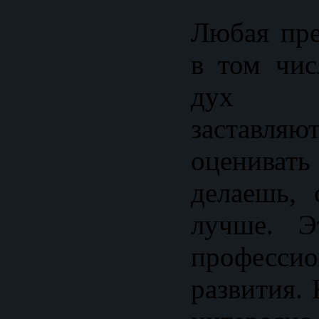
Любая пре
в том чис
дух со
заставляю
оценива
делаешь, 
лучше. Э
профессио
развития. 