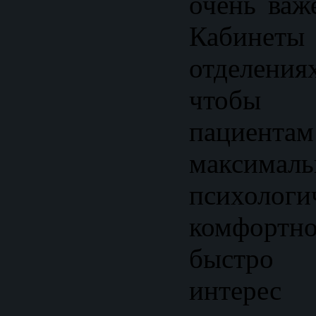
очень важ
Кабине
отделения
чтобы
пацие
максималь
психологи
комфортно
быстро 
интере