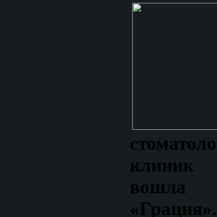
стоматоло
клиник
вошла
«Грация»