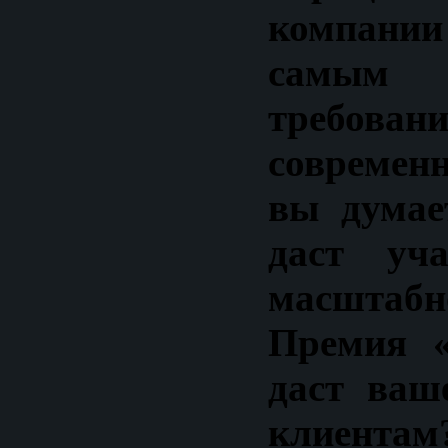
компании
самы
требован
современ
вы думае
даст уч
масштабн
Премия «
даст ваш
клиентам