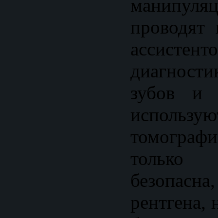
манипу
проводят 
ассист
диагност
зубов и 
использу
томограф
только
безопасн
рентгена, 