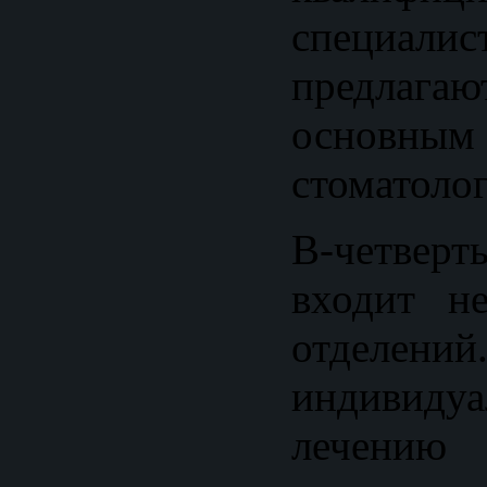
специал
предлагаю
основным
стоматоло
В-четверт
входит не
отделе
индивиду
лечению 