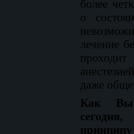
более чет
о состоя
невозмо
лечение б
проходит
анестези
даже обще
Как Вы
сегодн
принци