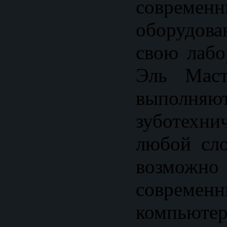
современ
оборудова
свою лабо
Эль Маст
выполняю
зуботехн
любой сло
возможно 
современн
компьютер