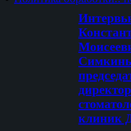
Интервь
Констан
Моисеев
Симкин
председа
директор
стоматол
клиник 