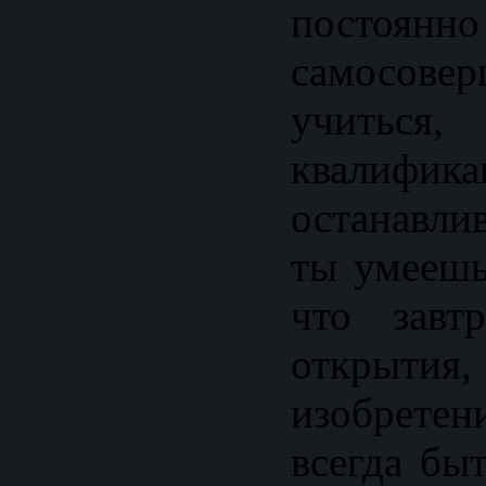
постоянно
самосовер
учитьс
квалифи
останавлив
ты умеешь
что завт
открытия
изобрет
всегда бы