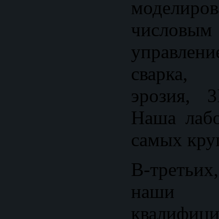
моделиро
числовы
управлен
сварка, э
эрозия, 3
Наша лабо
самых кру
В-третьих
наши
квалифици