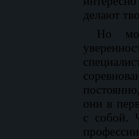
интересно 
делают тв
Но мож
уверенно
специа
соревнов
постоянно
они в пер
с собой. 
профес