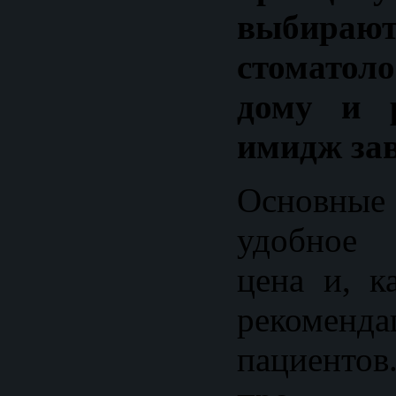
выбир
стоматоло
дому и р
имидж зав
Основные
удобное 
цена и, к
рекомен
пациентов