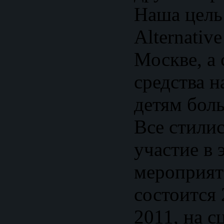
Наша цель
Alternativ
Москве, а
средства н
детям бол
Все стили
участие в 
мероприят
состоится
2011, на с