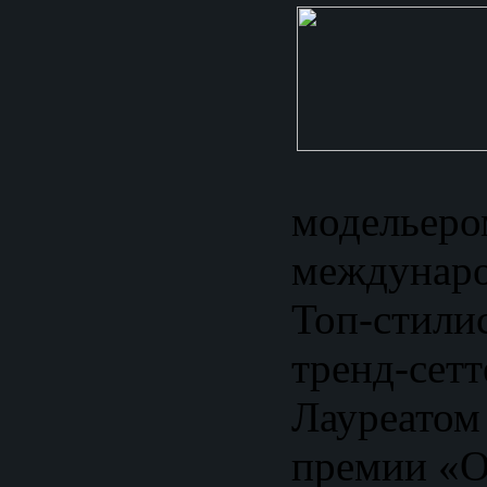
модельеро
междунаро
Топ-стили
тренд-сетт
Лауреатом
премии «О