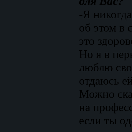
для Вас?
-Я никогда
об этом в 
это здоро
Но я в пер
люблю сво
отдаюсь ей
Можно ска
на профес
если ты о