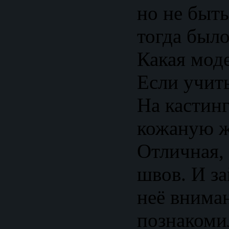
но не быт
тогда было
Какая мод
Если учить
На кастинг
кожаную ж
Отличная,
швов. И за
неё внима
познакомил