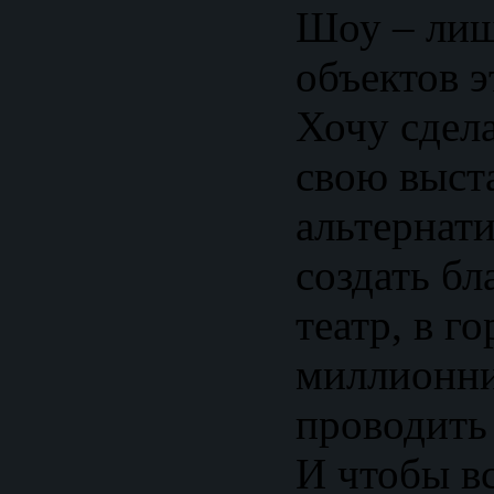
Шоу – лиш
объектов э
Хочу сдел
свою выст
альтернати
создать б
театр, в г
миллионни
проводить
И чтобы вс