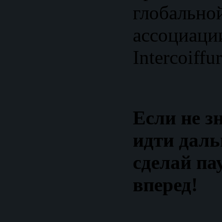
глобально
ассоциаци
Intercoiff
Если не з
идти даль
сделай пау
вперед!