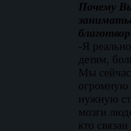
Почему В
занимать
благотво
-Я реальн
детям, бо
Мы сейчас
огромную 
нужную ст
мозги люде
кто связан