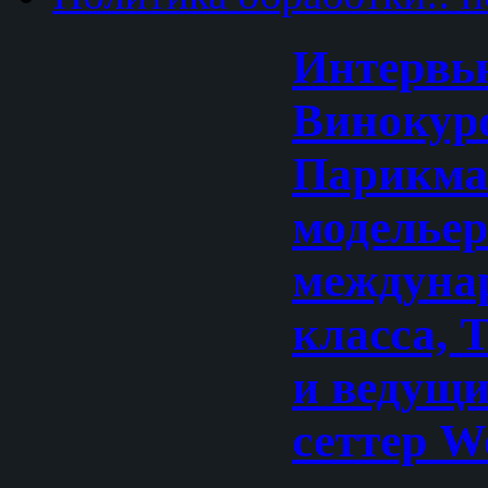
Интервь
Винокур
Парикма
моделье
междуна
класса, 
и ведущи
сеттер W