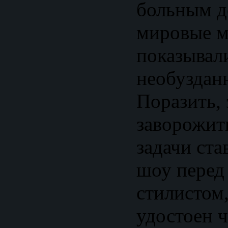
больным д
мировые м
показывали
необуздан
Поразить, 
заворожить
задачи ста
шоу перед
стилистом
удостоен 