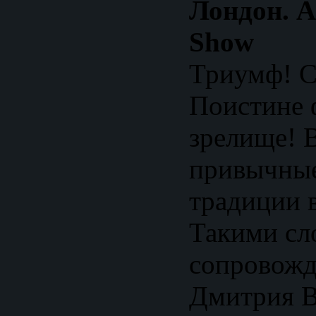
Лондон. Al
Show
Триумф! С
Поистине 
зрелище! 
привычные
традиции в
Такими сл
сопровожд
Дмитрия В