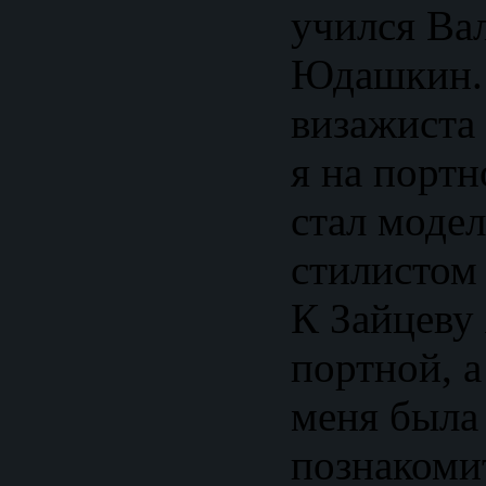
учился Ва
Юдашкин. 
визажиста 
я на портн
стал модел
стилистом
К Зайцеву 
портной, а
меня была
познакоми