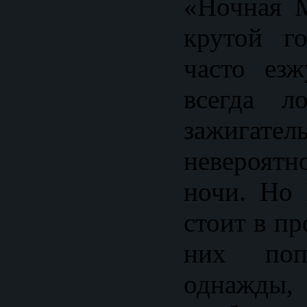
«Ночная 
крутой г
часто ез
всегда л
зажигате
невероят
ночи. Но
стоит в пр
них по
однажды,