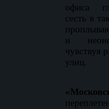
офиса гл
сесть в та
проплыва
и неоно
чувствуя 
улиц.
«Московс
перепле