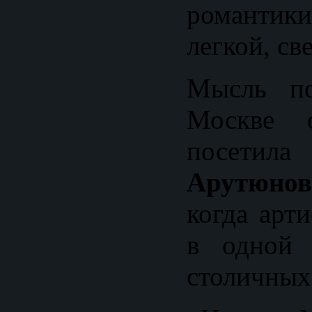
романтик
легкой, св
Мысль по
Москве о
посе
Арутюнов
когда арт
в одной 
столичных