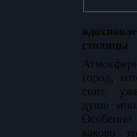
вдохнов
столицы
Атмосфер
город, ко
спит, уж
душе мно
Особенно 
каково э