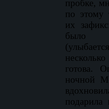
пробке, м
по этому 
их зафикс
было 
(улыбаетс
несколько
готова. О
ночной Мо
вдохно
подарила 