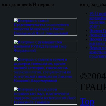
icon_comments Интервью
icon_bar_ch
19-21 ноя
крупнейш
развитию 
2019"!
Премия Гр
День откр
Премия Гр
выставки
Первая ме
красоты и
представл
©2004
ГРАЦИ
Top