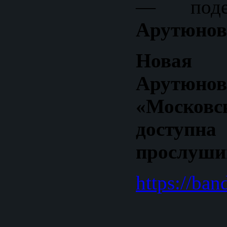
— под
Арутюнов
Новая 
Арутюн
«Московс
дост
прослушив
https://ba