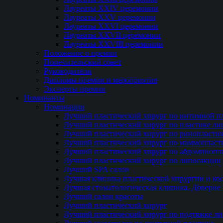
Лауреаты XXIV церемонии
Лауреаты XXV церемонии
Лауреаты XXVI церемонии
Лауреаты XXVII церемонии
Лауреаты XXVIII церемонии
Положение о премии
Попечительский совет
Руководители
Дипломы премии и мероприятия
Эксперты премии
Номинанты
Номинации
Лучший пластический хирург по интимной п
Лучший пластический хирург по пластике ли
Лучший пластический хирург по ринопласти
Лучший пластический хирург по маммопласт
Лучший пластический хирург по абдоминопл
Лучший пластический хирург по липосакции
Лучший SPA салон
Лучшая клиника пластической хирургии и ко
Лучшая стоматологическая клиника. Доверие 
Лучший салон красоты
Лучший пластический хирург
Лучший пластический хирург по подтяжке ли