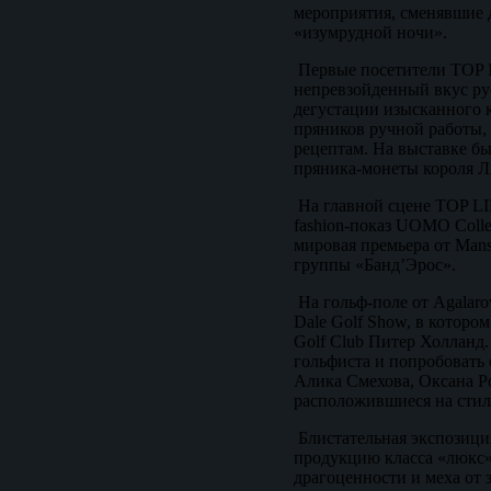
мероприятия, сменявшие 
«изумрудной ночи».
Первые посетители TOP L
непревзойденный вкус ру
дегустации изысканного 
пряников ручной работы,
рецептам. На выставке б
пряника-монеты короля Л
На главной сцене TOP LI
fashion-показ UOMO Colle
мировая премьера от Man
группы «Банд’Эрос».
На гольф-поле от Agalaro
Dale Golf Show, в которо
Golf Club Питер Холланд.
гольфиста и попробовать
Алика Смехова, Оксана Р
расположившиеся на стил
Блистательная экспозиц
продукцию класса «люкс»
драгоценности и меха от 