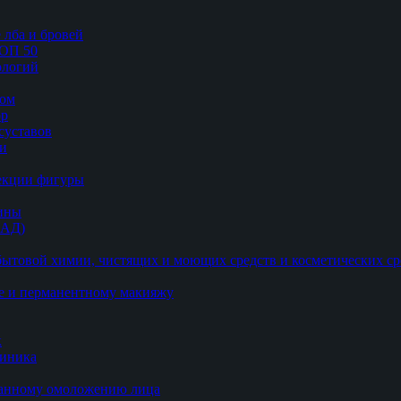
 лба и бровей
ТОП 50
логий
цом
ор
суставов
ии
рекции фигуры
цины
БАД)
ытовой химии, чистящих и моющих средств и косметических ср
е и перманентному макияжу
к
линика
ванному омоложению лица