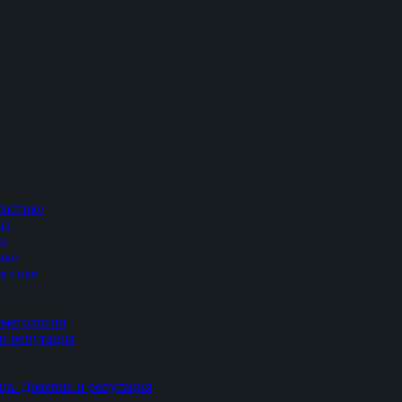
ластике
ца
ке
ике
астике
сметологии
и репутация
ца. Доверие и репутация