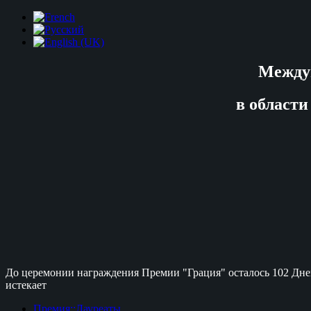
Между
в области
До церемонии награждения Премии "Грация" осталось
102 Дне
истекает
Премия::Лауреаты