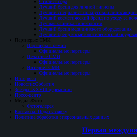
Стилист года
Лучший бренд для личной гигиены
Лучший специалист по круговой липосакции 
Лучший косметический бренд по уходу за вол
Лучшая клиника гинекологии
Лучший бренд медицинского оборудования
Лучший бренд косметологического оборудова
Партнеры:: СМИ
Партнеры Премии
Официальные партнеры
Печатные СМИ
Официальные партнеры
Интернет СМИ
Официальные партнеры
Интервью
Новости::События
Звезды::XXVIII церемонии
Пресс-центр
Медиа::Фото
Фотогалерея
Контакты::Подать заявку
Политика обработки:: персональных данных
Первая междуна