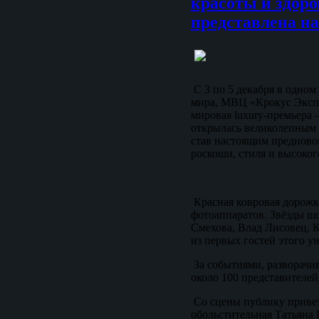
красоты и здор
представлена н
С 3 по 5 декабря в одно
мира, МВЦ «Крокус Экспо
мировая luxury-премьера
открылась великолепны
став настоящим предново
роскоши, стиля и высоког
Красная ковровая дорожк
фотоаппаратов. Звёзды ш
Смехова, Влад Лисовец, К
из первых гостей этого у
За событиями, разворачи
около 100 представителе
Со сцены публику приве
обольстительная Татьяна 