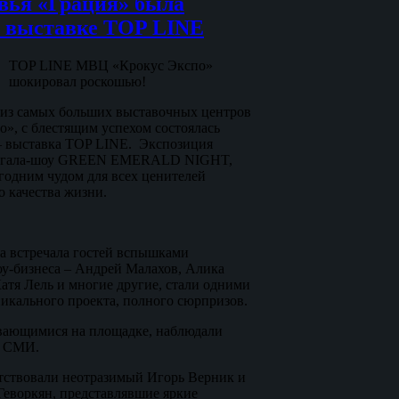
овья «Грация» была
а выставке TOP LINE
TOP LINE МВЦ «Крокус Экспо»
шокировал роскошью!
м из самых больших выставочных центров
», с блестящим успехом состоялась
 – выставка TOP LINE. Экспозиция
м гала-шоу GREEN EMERALD NIGHT,
годним чудом для всех ценителей
о качества жизни.
а встречала гостей вспышками
оу-бизнеса – Андрей Малахов, Алика
атя Лель и многие другие, стали одними
никального проекта, полного сюрпризов.
вающимися на площадке, наблюдали
й СМИ.
тствовали неотразимый Игорь Верник и
Геворкян, представлявшие яркие