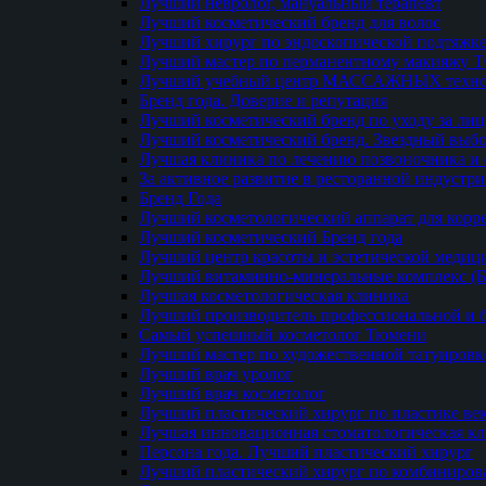
Лучший невролог, мануальный терапевт
Лучший косметический бренд для волос
Лучший хирург по эндоскопической подтяжке
Лучший мастер по перманентному макияжу 
Лучший учебный центр МАССАЖНЫХ техно
Бренд года. Доверие и репутация
Лучший косметический бренд по уходу за ли
Лучший косметический бренд. Звездный выб
Лучшая клиника по лечению позвоночника и 
За активное развитие в ресторанной индустр
Бренд Года
Лучший косметологический аппарат для кор
Лучший косметический Бренд года
Лучший центр красоты и эстетической меди
Лучший витаминно-минеральные комплекс (
Лучшая косметологическая клиника
Лучший производитель профессиональной и б
Самый успешный косметолог Тюмени
Лучший мастер по художественной татуировк
Лучший врач уролог
Лучший врач косметолог
Лучший пластический хирург по пластике ве
Лучшая инновационная стоматологическая к
Персона года. Лучший пластический хирург
Лучший пластический хирург по комбиниро