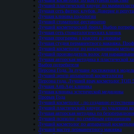
Лучший косметолог по контурной пластике
Лучший пластический хирург по маммопласти
Лучшая сеть фитнес клубов. Доверие и репут
Лучшая клиника подологии
Лучший стоматолог-реставратор
Лучший косметический бренд. Выбор потреби
Лучшая сеть стоматологических клиник
Лучшая программа о красоте и здоровье
Лучшая студия перманентного макияжа. Проф
Лучший косметолог по инъекционным метод
Лучший производитель волос для наращиван
Лучшая авторская методика в пластической х
Выбор потребителя
Персона Года. За лучшие достижения в модел
Лучший центр аппаратной косметологии
Персона года. Лучший врач косметолог ТОП 
Лучшая Anti-Age клиника
Лучшая клиника эстетической медицины
Прорыв Года
Лучший косметолог - по созданию естественн
Лучший пластический хирург по удалению ко
Лучшая авторская методика по безоперацион
Лучший психолог по семейным отношениям
Лучший косметолог по аппаратной косметоло
Лучший мастер перманентного макияжа