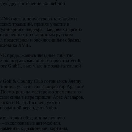
друг друга в течение волшебной
INE смогли почувствовать теплоту и
сских традиций, приняв участие в
кулинарного шедевра – медовых царских
 испеченных по старинным русским
ыл представлен и эксклюзивный образец
юдовика XVIII.
NE продолжались звёздные события:
zioni под аккомпанемент оркестра Verdi,
sory GmbH, выступление зажигательной
v Golf & Country Club готовилось Jeremy
м принял участие гольф-директор Agalarov
 Посмотреть на мастерство знаменитого
 свои силы в игре пришли Арас Агаларов,
обски и Влад Лисовец, уютно
изованной веранде от Nobu.
ия выставки объединила лучшую
 – эксклюзивные автомобили,
знаменитых дизайнеров, картины,