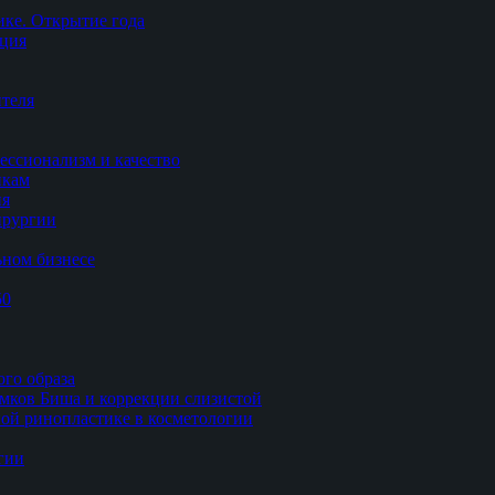
ке. Открытие года
ация
теля
ессионализм и качество
икам
ия
ирургии
ьном бизнесе
50
ого образа
мков Биша и коррекции слизистой
ной ринопластике в косметологии
гии