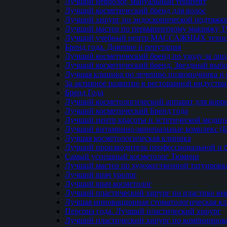
Лучший невролог, мануальный терапевт
Лучший косметический бренд для волос
Лучший хирург по эндоскопической подтяжке
Лучший мастер по перманентному макияжу 
Лучший учебный центр МАССАЖНЫХ техно
Бренд года. Доверие и репутация
Лучший косметический бренд по уходу за ли
Лучший косметический бренд. Звездный выб
Лучшая клиника по лечению позвоночника и 
За активное развитие в ресторанной индустр
Бренд Года
Лучший косметологический аппарат для кор
Лучший косметический Бренд года
Лучший центр красоты и эстетической меди
Лучший витаминно-минеральные комплекс (
Лучшая косметологическая клиника
Лучший производитель профессиональной и б
Самый успешный косметолог Тюмени
Лучший мастер по художественной татуировк
Лучший врач уролог
Лучший врач косметолог
Лучший пластический хирург по пластике ве
Лучшая инновационная стоматологическая к
Персона года. Лучший пластический хирург
Лучший пластический хирург по комбиниро