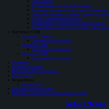
Стилист года
Лучший бренд для личной гигиены
Лучший специалист по круговой липосакции 
Лучший косметический бренд по уходу за вол
Лучшая клиника гинекологии
Лучший бренд медицинского оборудования
Лучший бренд косметологического оборудова
Партнеры:: СМИ
Партнеры Премии
Официальные партнеры
Печатные СМИ
Официальные партнеры
Интернет СМИ
Официальные партнеры
Интервью
Новости::События
Звезды::XXVIII церемонии
Пресс-центр
Медиа::Фото
Фотогалерея
Контакты::Подать заявку
Политика обработки:: персональных данных
Анфи́са Че́хова