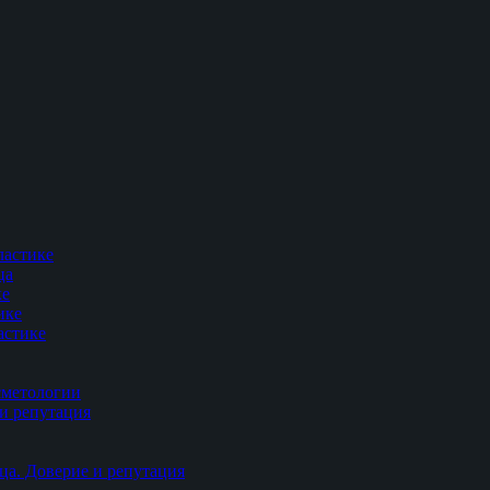
ластике
ца
ке
ике
астике
сметологии
и репутация
ца. Доверие и репутация