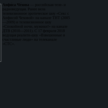
Анфи́са Че́хова
— российская теле- и
радиоведущая. Ранее вела
телевизионное эротическое шоу «Секс с
Анфисой Чеховой» на канале ТНТ (2005
—2009) и телевизионное шоу
«Спокойной ночи, мужики!» на канале
ДТВ (2010—2011). С 17 февраля 2018
ведущая реалити-шоу «Взвешенные и
счастливые люди» на телеканале
«СТС».