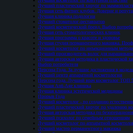
Лучший косметолог по контурной пластике
Лучший пластический хирург по маммопласти
Лучшая сеть фитнес клубов. Доверие и репут
Лучшая клиника подологии
Лучший стоматолог-реставратор
Лучший косметический бренд. Выбор потреби
Лучшая сеть стоматологических клиник
Лучшая программа о красоте и здоровье
Лучшая студия перманентного макияжа. Проф
Лучший косметолог по инъекционным метод
Лучший производитель волос для наращиван
Лучшая авторская методика в пластической х
Выбор потребителя
Персона Года. За лучшие достижения в модел
Лучший центр аппаратной косметологии
Персона года. Лучший врач косметолог ТОП 
Лучшая Anti-Age клиника
Лучшая клиника эстетической медицины
Прорыв Года
Лучший косметолог - по созданию естественн
Лучший пластический хирург по удалению ко
Лучшая авторская методика по безоперацион
Лучший психолог по семейным отношениям
Лучший косметолог по аппаратной косметоло
Лучший мастер перманентного макияжа