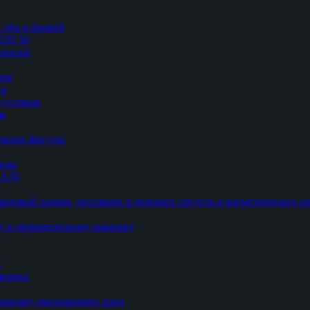
 лба и бровей
ТОП 50
логий
цом
ор
суставов
ии
рекции фигуры
цины
БАД)
ытовой химии, чистящих и моющих средств и косметических ср
е и перманентному макияжу
к
линика
ванному омоложению лица