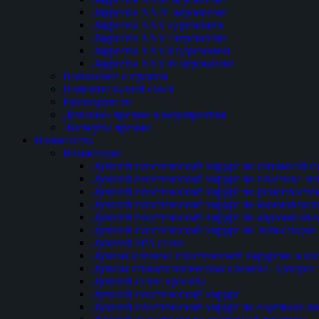
Лауреаты XXIV церемонии
Лауреаты XXV церемонии
Лауреаты XXVI церемонии
Лауреаты XXVII церемонии
Лауреаты XXVIII церемонии
Положение о премии
Попечительский совет
Руководители
Дипломы премии и мероприятия
Эксперты премии
Номинанты
Номинации
Лучший пластический хирург по интимной п
Лучший пластический хирург по пластике ли
Лучший пластический хирург по ринопласти
Лучший пластический хирург по маммопласт
Лучший пластический хирург по абдоминопл
Лучший пластический хирург по липосакции
Лучший SPA салон
Лучшая клиника пластической хирургии и ко
Лучшая стоматологическая клиника. Доверие 
Лучший салон красоты
Лучший пластический хирург
Лучший пластический хирург по подтяжке ли