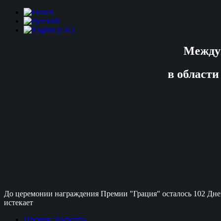
Между
в области
До церемонии награждения Премии "Грация" осталось
102 Дне
истекает
Премия::Лауреаты