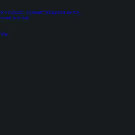
без наркоза. Лучший авторский метод
осами и телом
ния