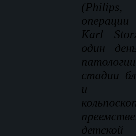
(Philip
операции 
Karl Sto
один ден
патолог
стадии б
и выс
кольп
преемс
детской