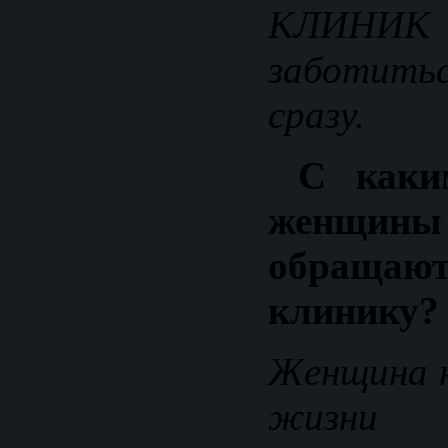
КЛИНИК Б
заботить
сразу.
С каки
женщин
обраща
клинику?
Женщина н
жизни 