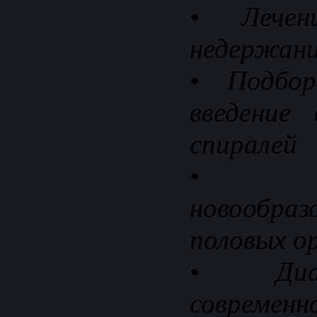
• Лечени
недержани
• Подбор
введение
спиралей
• У
новообраз
половых о
• Диа
совреме