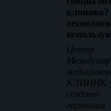
специали
клини
технолог
использу
Центр 
Междунар
медицинс
КЛИНИК у
создает
гармонии