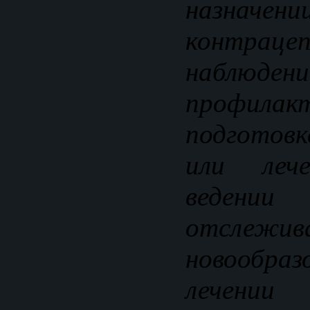
назначени
контра
наблюдени
профил
подготовк
или лече
ведении 
отслежив
новообр
лечении