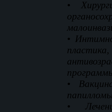
• Хирур
органосох
малоинваз
• Интимн
пластика
антивозр
программ
• Вакцин
папилломы
• Лечени