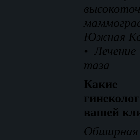
высокото
маммограф
Южная Ко
• Лечение
таза
Какие 
гинекол
вашей кл
Обширная 