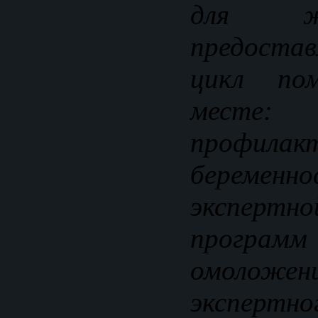
для ж
предост
цикл по
месте:
профилак
берем
экспертн
програ
омоложен
экспер