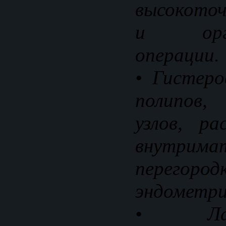
высокоточ
и орган
операции.
• Гистеро
полипов
узлов, ра
внутрима
перегор
эндометр
• Лапар