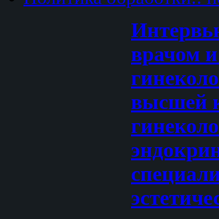
Интервь
врачом и
гинеколо
высшей к
гинеколо
эндокрин
специали
эстетиче