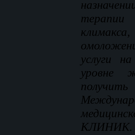
назначен
терапи
климак
омоложе
услуги н
уровне 
пол
Междунар
медицинс
КЛИНИК.