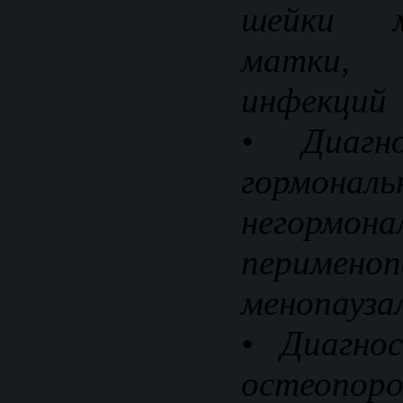
шейки 
матки, 
инфекций
• Диагно
гормо
негормона
перимен
менопауза
• Диагно
остеопоро