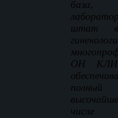
база, 
лаборат
штат в
гинеколог
многопро
ОН КЛИН
обеспечи
полный 
высочайше
числе 