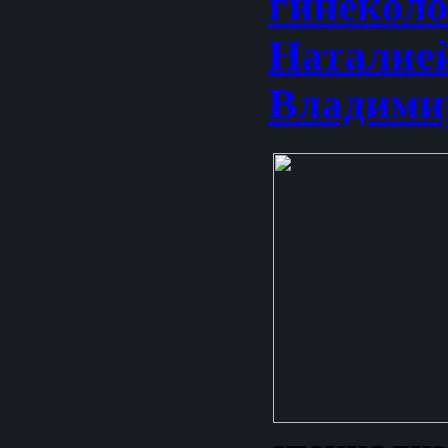
гинекол
Наталие
Владими