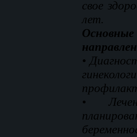
свое здор
лет.
Осно
направле
• Диагнос
гинеколог
профилакт
• Лечен
планиров
беременно