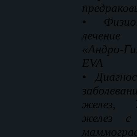
предраков
• Физиот
лечение
«Андро-Г
EVA
• Диагно
заболев
желез, 
желез с 
маммо