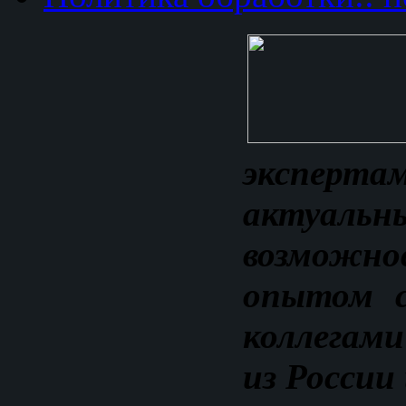
экспе
актуал
возможно
опытом с
коллегам
из России