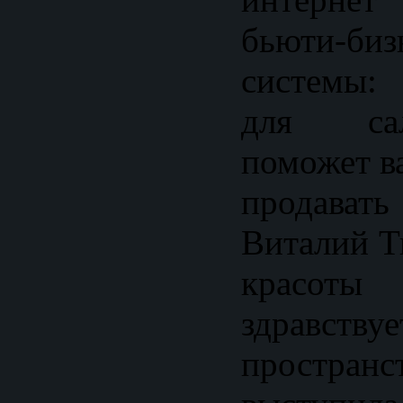
бьюти-б
системы:
для са
поможет в
продава
Виталий Т
красот
здравств
простран