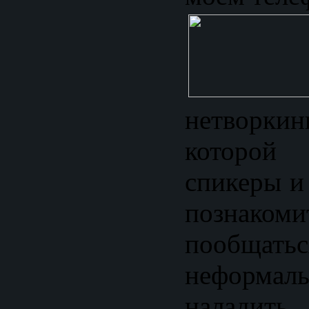
нетворкин
которо
спикеры и
позна
пообщатьс
неформаль
наладит