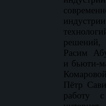
совреме
индустрии
технологи
решений
Расим Аб
и бьюти-м
Комарово
Пётр Сави
работу с
интернет