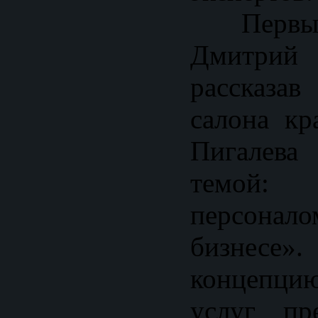
Первый
Дмитрий
рассказа
салона кр
Пигалев
темой:
персона
бизнесе»
концепци
услуг пр