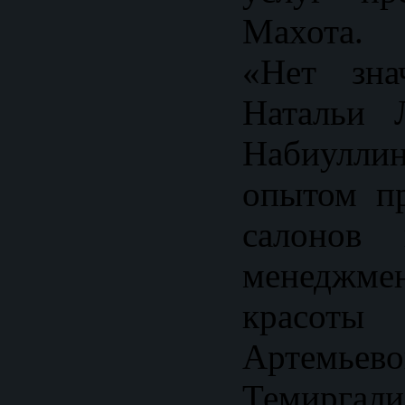
Махота. 
«Нет зна
Натальи 
Набиулли
опытом пр
салонов 
менеджме
красот
Артемь
Темиргал