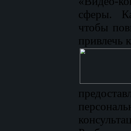
«Видео-ко
сферы. Ка
чтобы пов
привлечь 
предостав
персональ
консульта