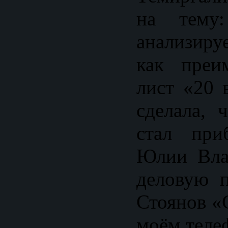
на тему:
анализиру
как преи
лист «20 
сделала, 
стал при
Юлии Вла
деловую 
Стоянов «
моём теле