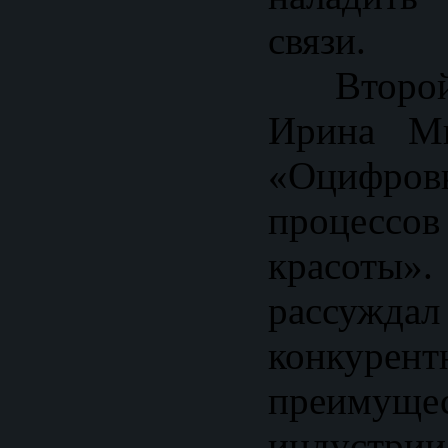
связи.
Второй 
Ирина Ми
«Оцифр
процес
красоты»
рассуждал
конкурент
преимущ
индуст