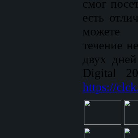
смог посе
есть отли
можете 
течение н
двух дней
Digital 2
https://clc