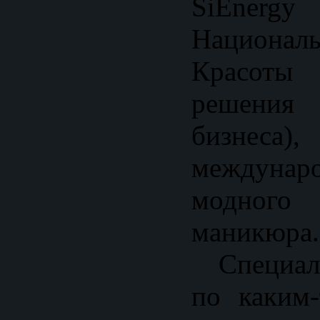
SiEne
Национал
Красоты
решени
бизнес
междуна
модног
маникюра.
Специаль
по каким