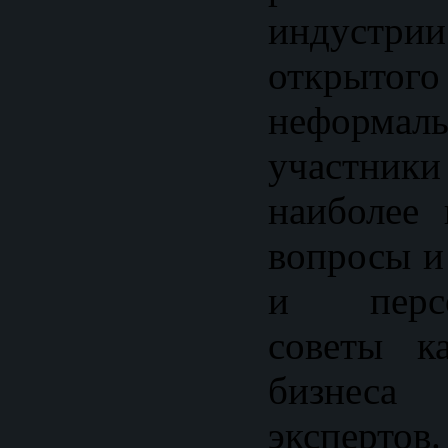
индустр
открыто
неформал
участник
наиболее
вопросы и
и персон
советы ка
бизнеса 
экспертов.