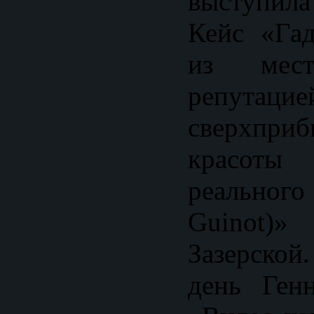
выступил
Кейс «Гад
из мес
репута
сверхпри
красоты
реального
Guinot)
Зазерской
день Ген