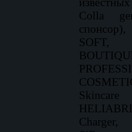
известны
Colla ge
спонсор
SOFT
BOUTIQU
PROFESS
COSMET
Skinc
HELIAB
Charger