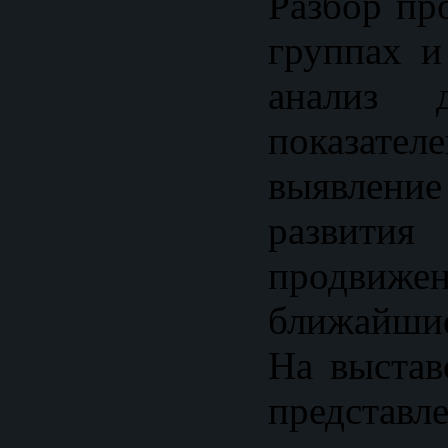
Разбор пр
группах и
анализ д
показат
выявлени
развития
продв
ближайшие
На выстав
представл