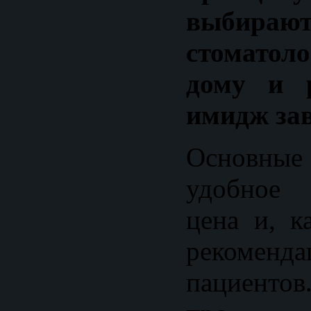
выбир
стоматоло
дому и р
имидж зав
Основные
удобное 
цена и, к
рекомен
пациентов