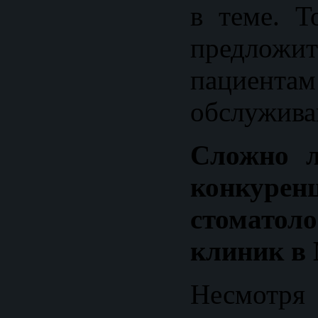
в теме. Т
предло
пациента
обслужива
Сложно л
конкур
стоматоло
клиник в
Несмотря