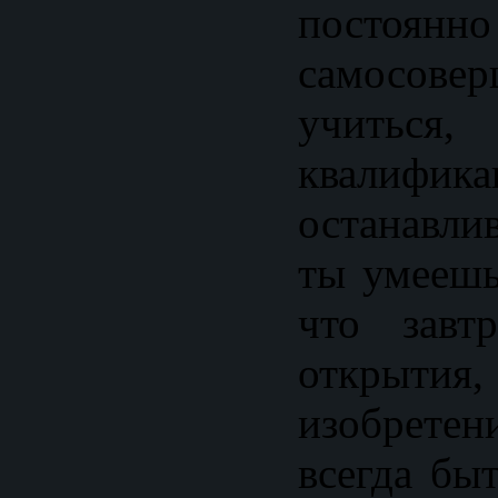
постоянно
самосовер
учитьс
квалифи
останавлив
ты умеешь
что завт
открытия
изобрет
всегда бы