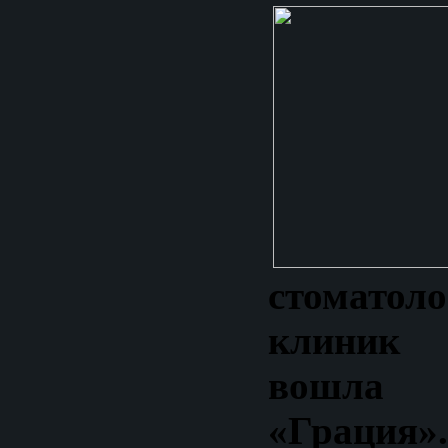
стоматоло
клиник
вошла
«Грация»