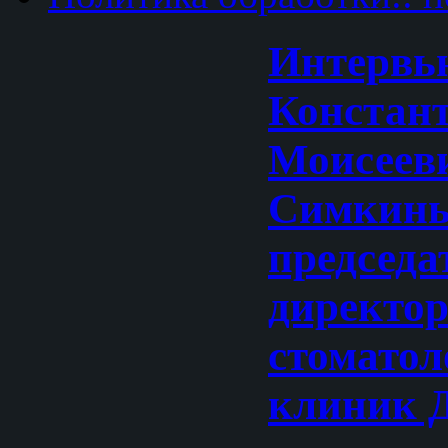
Интервь
Констан
Моисеев
Симкин
председа
директор
стоматол
клиник 