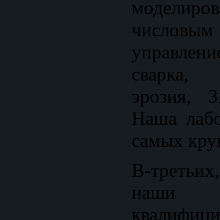
моделиро
числовы
управлен
сварка, э
эрозия, 3
Наша лабо
самых кру
В-третьих
наши
квалифици