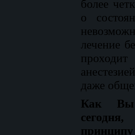
более чет
о состоя
невозмо
лечение б
проходит
анестези
даже обще
Как Вы
сегодн
принци