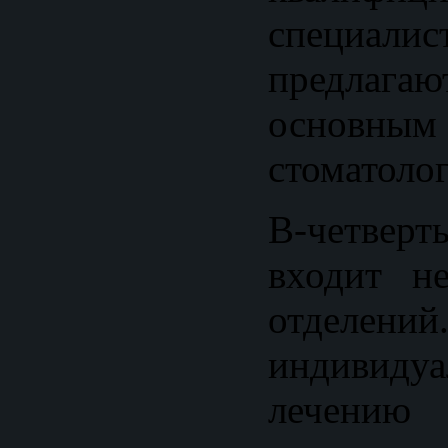
специал
предлагаю
основным
стоматоло
В-четверт
входит не
отделе
индивиду
лечению 