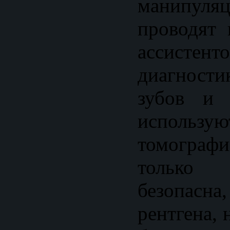
манипу
проводят 
ассист
диагност
зубов и 
использу
томограф
только
безопасн
рентгена, 