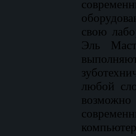
современ
оборудова
свою лабо
Эль Маст
выполняю
зуботехн
любой сло
возможно 
современн
компьютер