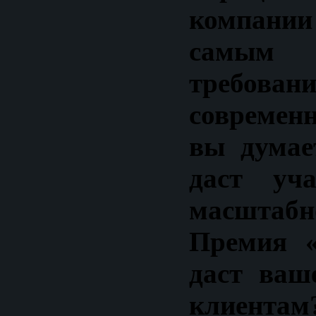
компании
самы
требован
современ
вы думае
даст уч
масштабн
Премия «
даст ваш
клиентам