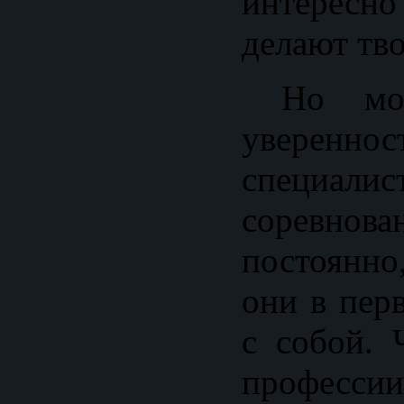
интересно 
делают тв
Но мож
уверенно
специа
соревнов
постоянно
они в пер
с собой. 
профес