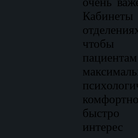
очень важ
Кабине
отделения
чтобы
пацие
максималь
психологи
комфортно
быстро 
интере