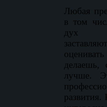
Любая пре
в том чис
дух со
заставляю
оценива
делаешь, 
лучше. Э
профессио
развития. 