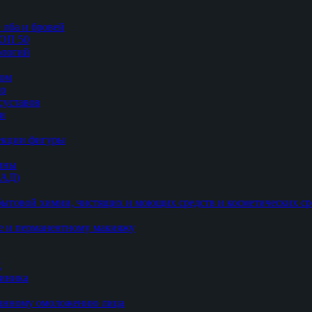
 лба и бровей
ТОП 50
логий
цом
ор
суставов
ии
рекции фигуры
цины
БАД)
ытовой химии, чистящих и моющих средств и косметических ср
е и перманентному макияжу
к
линика
ванному омоложению лица