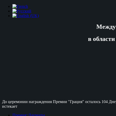
Между
в области
До церемонии награждения Премии "Грация" осталось
104 Дне
истекает
Премия::Лауреаты