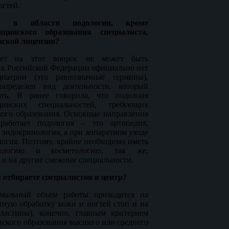
огтей.
уг в области подологии, кроме
ицинского образования специалиста,
нской лицензии?
ет на этот вопрос не может быть
 в Российской Федерации официально нет
иатрии (это равнозначные термины),
определен вид деятельности, который
ать. Я ранее говорила, что подолоия
инских специальностей, требующих
кого образования. Основные направления
аботает подология – это ортопедия,
 эндокринология, а при аппаратном уходе
логия. Поэтому, крайне необходимо иметь
ологию и косметологию, так же,
 и на другие смежные специальности.
отбираете специалистов в центр?
альный объем работы приходится на
атную обработку кожи и ногтей стоп и на
ластины), конечно, главным критерием
нского образования высшего или среднего