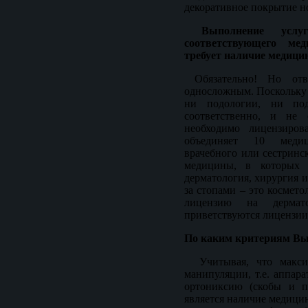
декоративное покрытие н
Выполнение усл
соответствующего мед
требует наличие медици
Обязательно! Но отв
односложным. Поскольку
ни подологии, ни под
соответственно, и не 
необходимо лицензиров
объединяет 10 медиц
врачебного или сестринс
медицины, в которых р
дерматология, хирургия и
за стопами – это космето
лицензию на дермат
приветствуются лицензии
По каким критериям Вы 
Учитывая, что максим
манипуляции, т.е. аппар
ортониксию (скобы и п
является наличие медици