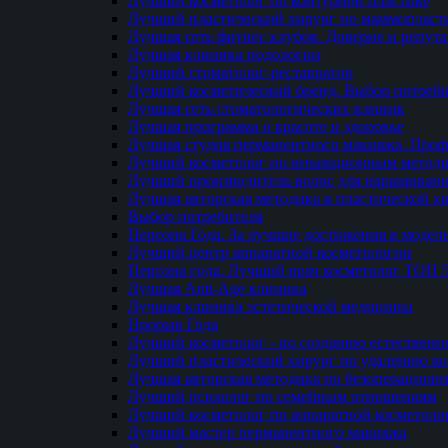
Лучший косметолог по контурной пластике
Лучший пластический хирург по маммопласти
Лучшая сеть фитнес клубов. Доверие и репут
Лучшая клиника подологии
Лучший стоматолог-реставратор
Лучший косметический бренд. Выбор потреби
Лучшая сеть стоматологических клиник
Лучшая программа о красоте и здоровье
Лучшая студия перманентного макияжа. Проф
Лучший косметолог по инъекционным метод
Лучший производитель волос для наращиван
Лучшая авторская методика в пластической х
Выбор потребителя
Персона Года. За лучшие достижения в модел
Лучший центр аппаратной косметологии
Персона года. Лучший врач косметолог ТОП 
Лучшая Anti-Age клиника
Лучшая клиника эстетической медицины
Прорыв Года
Лучший косметолог - по созданию естественн
Лучший пластический хирург по удалению ко
Лучшая авторская методика по безоперацион
Лучший психолог по семейным отношениям
Лучший косметолог по аппаратной косметоло
Лучший мастер перманентного макияжа