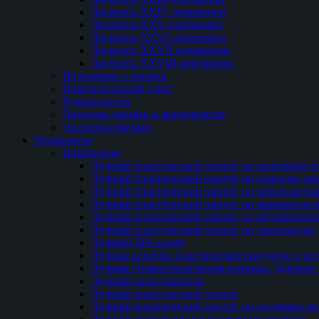
Лауреаты XXIV церемонии
Лауреаты XXV церемонии
Лауреаты XXVI церемонии
Лауреаты XXVII церемонии
Лауреаты XXVIII церемонии
Положение о премии
Попечительский совет
Руководители
Дипломы премии и мероприятия
Эксперты премии
Номинанты
Номинации
Лучший пластический хирург по интимной п
Лучший пластический хирург по пластике ли
Лучший пластический хирург по ринопласти
Лучший пластический хирург по маммопласт
Лучший пластический хирург по абдоминопл
Лучший пластический хирург по липосакции
Лучший SPA салон
Лучшая клиника пластической хирургии и ко
Лучшая стоматологическая клиника. Доверие 
Лучший салон красоты
Лучший пластический хирург
Лучший пластический хирург по подтяжке ли