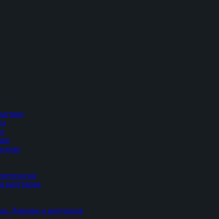
ластике
ца
ке
ике
астике
сметологии
и репутация
ца. Доверие и репутация