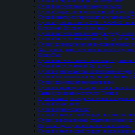
Лучший невролог, мануальный терапевт
Лучший косметический бренд для волос
Лучший хирург по эндоскопической подтяжке
Лучший мастер по перманентному макияжу 
Лучший учебный центр МАССАЖНЫХ техно
Бренд года. Доверие и репутация
Лучший косметический бренд по уходу за ли
Лучший косметический бренд. Звездный выб
Лучшая клиника по лечению позвоночника и 
За активное развитие в ресторанной индустр
Бренд Года
Лучший косметологический аппарат для кор
Лучший косметический Бренд года
Лучший центр красоты и эстетической меди
Лучший витаминно-минеральные комплекс (
Лучшая косметологическая клиника
Лучший производитель профессиональной и б
Самый успешный косметолог Тюмени
Лучший мастер по художественной татуировк
Лучший врач уролог
Лучший врач косметолог
Лучший пластический хирург по пластике ве
Лучшая инновационная стоматологическая к
Персона года. Лучший пластический хирург
Лучший пластический хирург по комбиниро