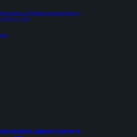
без наркоза. Лучший авторский метод
осами и телом
ния
еральным директором и