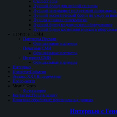
Стилист года
Лучший бренд для личной гигиены
Лучший специалист по круговой липосакции 
Лучший косметический бренд по уходу за вол
Лучшая клиника гинекологии
Лучший бренд медицинского оборудования
Лучший бренд косметологического оборудова
Партнеры:: СМИ
Партнеры Премии
Официальные партнеры
Печатные СМИ
Официальные партнеры
Интернет СМИ
Официальные партнеры
Интервью
Новости::События
Звезды::XXVIII церемонии
Пресс-центр
Медиа::Фото
Фотогалерея
Контакты::Подать заявку
Политика обработки:: персональных данных
Интервью с Ген