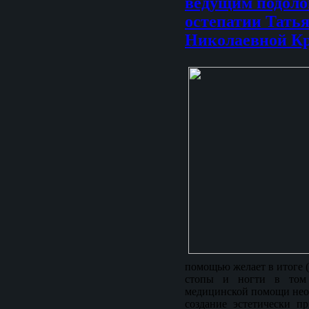
ведущим подоло
остепатии Тать
Николаевной К
помощью желает в итоге 
стопы и ногти в том 
медицинской помощи нео
создание эстетически п