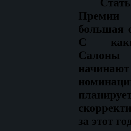
Стат
Премии
большая о
С каки
Салон
начинают
номина
планируе
скорректи
за этот го