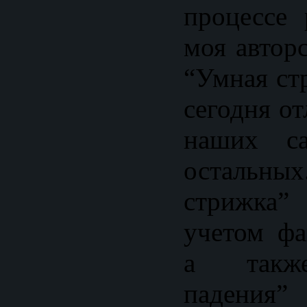
процессе 
моя автор
“Умная ст
сегодня о
наших са
осталь
стрижка”
учетом фа
а также
падения