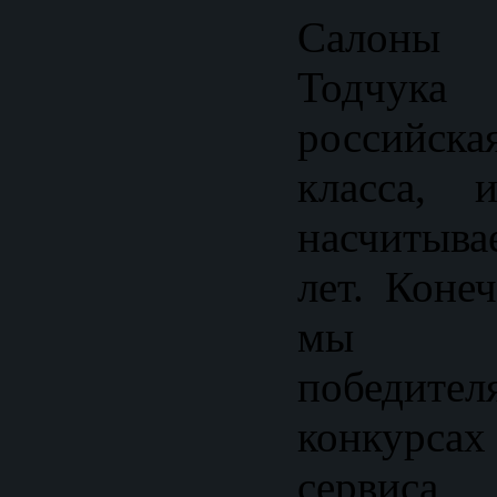
Салоны
Тодчука 
российск
класса, 
насчитыва
лет. Коне
мы ст
победите
конкурсах
сервис