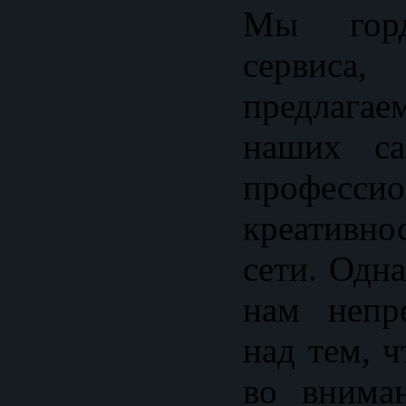
Мы горд
сервис
предлага
наших са
професс
креативн
сети. Одн
нам непр
над тем, 
во внима