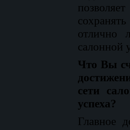
позвол
сохранят
отлично л
салонной 
Что Вы с
достиже
сети сал
успеха?
Главное д