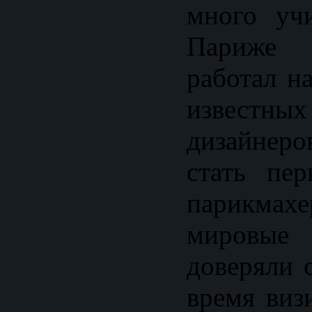
много уч
Париже 
работал н
известны
дизайнер
стать пе
парикмах
мировые
доверяли 
время виз