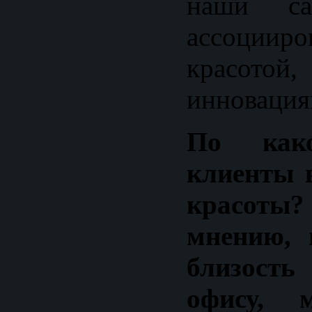
наши са
ассоци
красотой
инновация
По как
клиенты 
красоты?
мнению, 
близост
офису, 