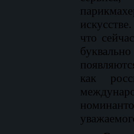
парикмахе
искусстве
что сейча
буквальн
появляютс
как росс
междунар
номина
уважаемог