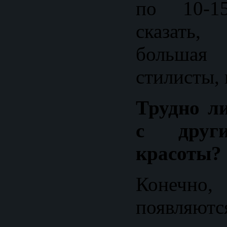
по 10-1
сказать
больша
стилисты,
Трудно л
с друг
красоты?
Конечн
появляютс