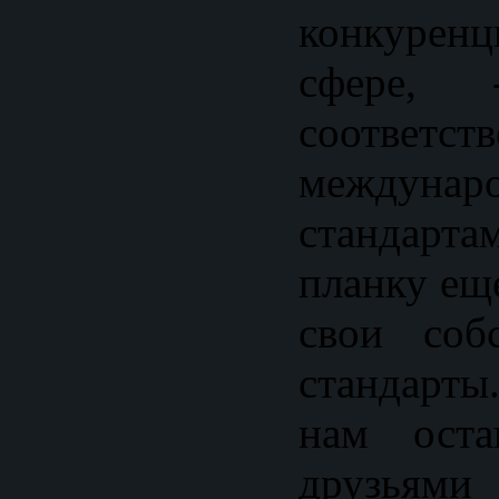
конкуре
сфере,
соответств
междунар
стандарта
планку ещ
свои соб
стандарты
нам оста
друзья