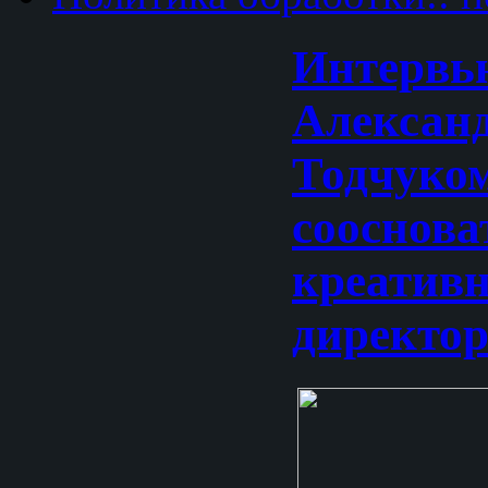
Интервь
Алексан
Тодчуком
сооснова
креатив
директор