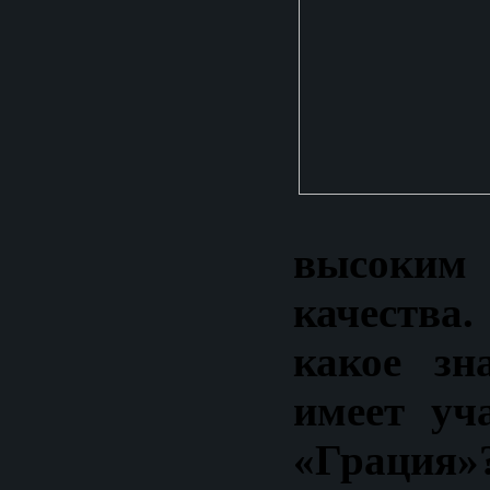
высоки
качеств
какое зн
имеет уч
«Грация»