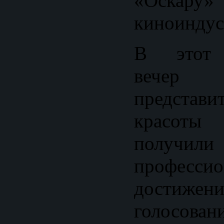
«Оскар
киноиндус
В этот 
вечер 
представ
красот
получил
профессио
достиже
голосован