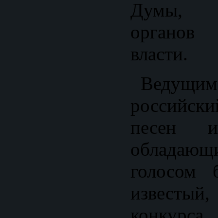
Думы, п
органов 
власти.
Ведущим 
российск
песен и
облада
голосом 
известый,
конкурса