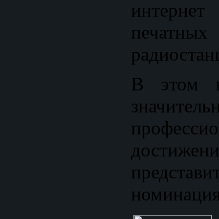
интерн
печатных
радиостан
В этом г
значитель
профессио
достижен
предста
номинация