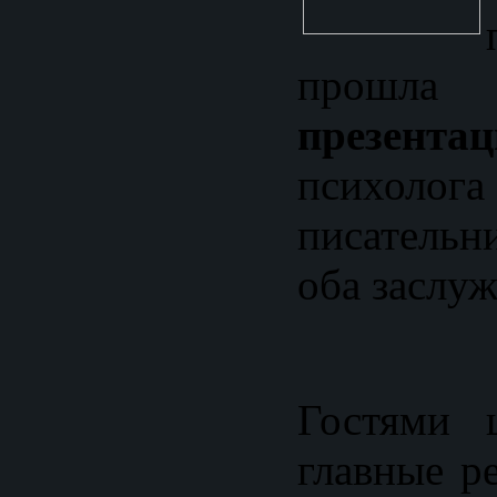
прошла
презентац
псих
писатель
оба заслуж
Гостями 
главные р