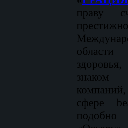
праву сч
престижн
Междунар
област
здоровь
знаком 
компаний
сфере be
подобно