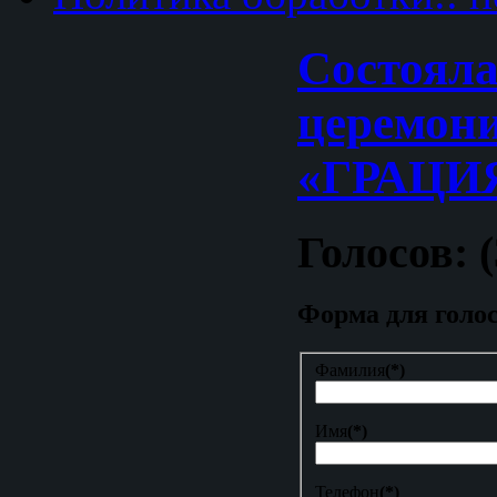
Cостояла
церемон
«ГРАЦИ
Голосов: (
Форма для голо
Фамилия
(*)
Имя
(*)
Телефон
(*)