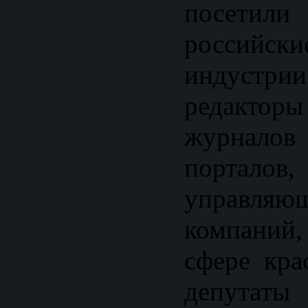
посетили
российски
индуст
редакто
журнало
порталов
управля
компаний
сфере кра
депутаты 