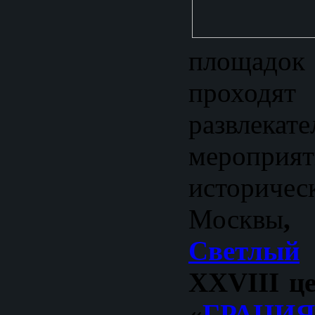
площадо
прохо
развлекат
мероп
историч
Москвы
,
Светлый
ХXVI
II
це
«
ГРАЦИЯ