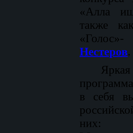
«Алла ищ
также ка
«Гол
Нестеров
.
Ярка
программа
в себя вы
российско
ни