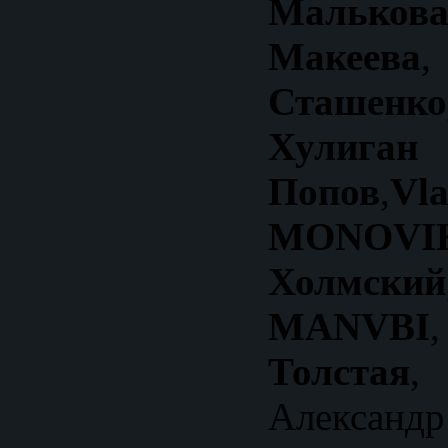
Малькова
Макеева
Сташен
Хули
Попов
,
MONOVI
Холмский
MANVBI
Толстая
,
Александр