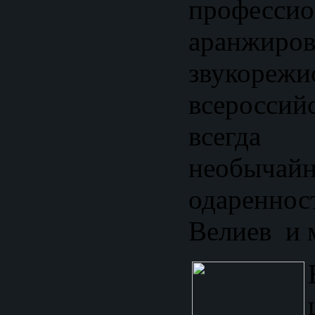
професси
аранжиро
звукореж
всероссий
всегд
необычай
одаренно
Велиев и 