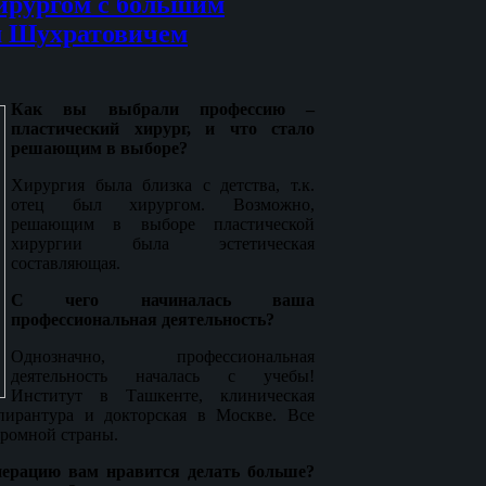
ирургом с большим
м Шухратовичем
Как вы выбрали профессию –
пластический хирург, и что стало
решающим в выборе?
Хирургия была близка с детства, т.к.
отец был хирургом. Возможно,
решающим в выборе пластической
хирургии была эстетическая
составляющая.
С чего начиналась ваша
профессиональная деятельность?
Однозначно, профессиональная
деятельность началась с учебы!
Институт в Ташкенте, клиническая
пирантура и докторская в Москве. Все
громной страны.
ерацию вам нравится делать больше?