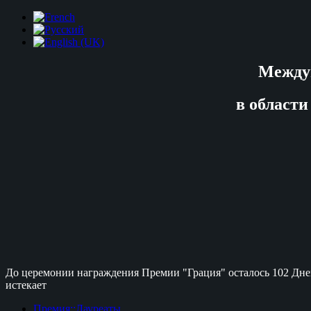
Между
в области
До церемонии награждения Премии "Грация" осталось
102 Дне
истекает
Премия::Лауреаты