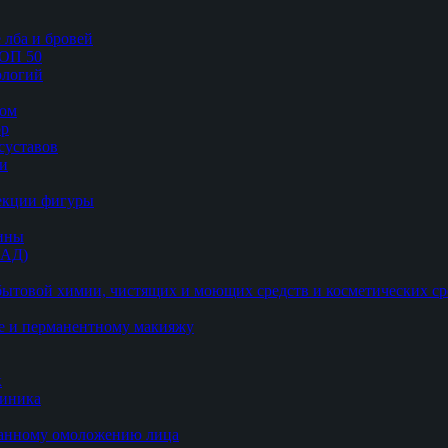
 лба и бровей
ТОП 50
логий
цом
ор
суставов
ии
рекции фигуры
цины
БАД)
ытовой химии, чистящих и моющих средств и косметических ср
е и перманентному макияжу
к
линика
ванному омоложению лица