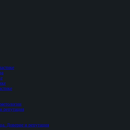
ластике
ца
ке
ике
астике
сметологии
и репутация
ца. Доверие и репутация