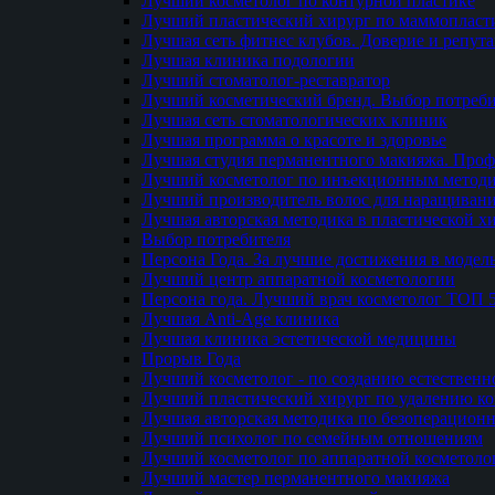
Лучший косметолог по контурной пластике
Лучший пластический хирург по маммопласти
Лучшая сеть фитнес клубов. Доверие и репут
Лучшая клиника подологии
Лучший стоматолог-реставратор
Лучший косметический бренд. Выбор потреби
Лучшая сеть стоматологических клиник
Лучшая программа о красоте и здоровье
Лучшая студия перманентного макияжа. Проф
Лучший косметолог по инъекционным метод
Лучший производитель волос для наращиван
Лучшая авторская методика в пластической х
Выбор потребителя
Персона Года. За лучшие достижения в модел
Лучший центр аппаратной косметологии
Персона года. Лучший врач косметолог ТОП 
Лучшая Anti-Age клиника
Лучшая клиника эстетической медицины
Прорыв Года
Лучший косметолог - по созданию естественн
Лучший пластический хирург по удалению ко
Лучшая авторская методика по безоперацион
Лучший психолог по семейным отношениям
Лучший косметолог по аппаратной косметоло
Лучший мастер перманентного макияжа