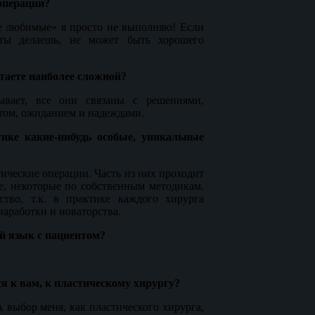
операции?
не любимые» я просто не выполняю! Если
ты делаешь, не может быть хорошего
аете наиболее сложной?
вает, все они связаны с решениями,
ом, ожиданием и надеждами.
ике какие-нибудь особые, уникальные
ические операции. Часть из них проходит
е, некоторые по собственным методикам.
тво, т.к. в практике каждого хирурга
аработки и новаторства.
й язык с пациентом?
 к вам, к пластическому хирургу?
 выбор меня, как пластического хирурга,