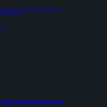
без наркоза. Лучший авторский метод
осами и телом
ния
тором медицинских наук,