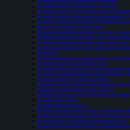
Лучший невролог, мануальный терапевт
Лучший косметический бренд для волос
Лучший хирург по эндоскопической подтяжке
Лучший мастер по перманентному макияжу 
Лучший учебный центр МАССАЖНЫХ техно
Бренд года. Доверие и репутация
Лучший косметический бренд по уходу за ли
Лучший косметический бренд. Звездный выб
Лучшая клиника по лечению позвоночника и 
За активное развитие в ресторанной индустр
Бренд Года
Лучший косметологический аппарат для кор
Лучший косметический Бренд года
Лучший центр красоты и эстетической меди
Лучший витаминно-минеральные комплекс (
Лучшая косметологическая клиника
Лучший производитель профессиональной и б
Самый успешный косметолог Тюмени
Лучший мастер по художественной татуировк
Лучший врач уролог
Лучший врач косметолог
Лучший пластический хирург по пластике ве
Лучшая инновационная стоматологическая к
Персона года. Лучший пластический хирург
Лучший пластический хирург по комбиниро