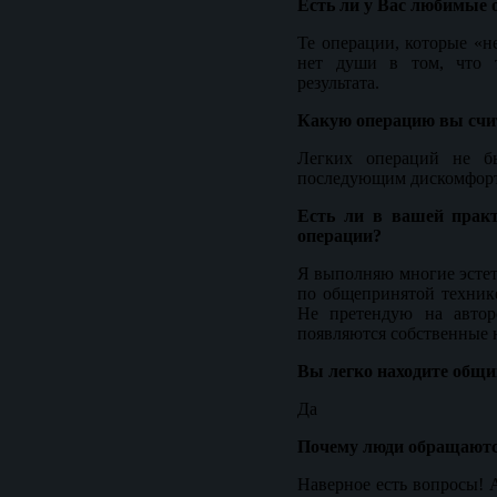
Есть ли у Вас любимые 
Те операции, которые «
нет души в том, что 
результата.
Какую операцию вы счит
Легких операций не бы
последующим дискомфорт
Есть ли в вашей практ
операции?
Я выполняю многие эстет
по общепринятой техник
Не претендую на авторс
появляются собственные н
Вы легко находите общи
Да
Почему люди обращаются
Наверное есть вопросы! А