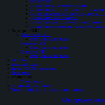
Стилист года
Лучший бренд для личной гигиены
Лучший специалист по круговой липосакции 
Лучший косметический бренд по уходу за вол
Лучшая клиника гинекологии
Лучший бренд медицинского оборудования
Лучший бренд косметологического оборудова
Партнеры:: СМИ
Партнеры Премии
Официальные партнеры
Печатные СМИ
Официальные партнеры
Интернет СМИ
Официальные партнеры
Интервью
Новости::События
Звезды::XXVIII церемонии
Пресс-центр
Медиа::Фото
Фотогалерея
Контакты::Подать заявку
Политика обработки:: персональных данных
Интервью с док