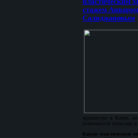
пластическим х
стажем Анваро
Салиджановым
ординатура в Киеве, ас
возможности тогда еще о
Какую пластическую оп