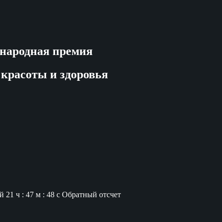
народная премия
 красоты и здоровья
й
21 ч : 47 м : 47 с
Обратный отсчет