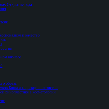
ке. Открытие года
ация
теля
ессионализм и качество
икам
ия
ирургии
ьном бизнесе
50
ого образа
мков Биша и коррекции слизистой
ной ринопластике в косметологии
гии