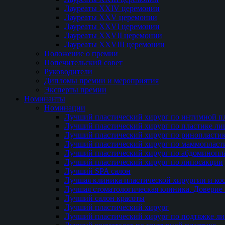
Лауреаты XXIV церемонии
Лауреаты XXV церемонии
Лауреаты XXVI церемонии
Лауреаты XXVII церемонии
Лауреаты XXVIII церемонии
Положение о премии
Попечительский совет
Руководители
Дипломы премии и мероприятия
Эксперты премии
Номинанты
Номинации
Лучший пластический хирург по интимной п
Лучший пластический хирург по пластике ли
Лучший пластический хирург по ринопласти
Лучший пластический хирург по маммопласт
Лучший пластический хирург по абдоминопл
Лучший пластический хирург по липосакции
Лучший SPA салон
Лучшая клиника пластической хирургии и ко
Лучшая стоматологическая клиника. Доверие 
Лучший салон красоты
Лучший пластический хирург
Лучший пластический хирург по подтяжке ли